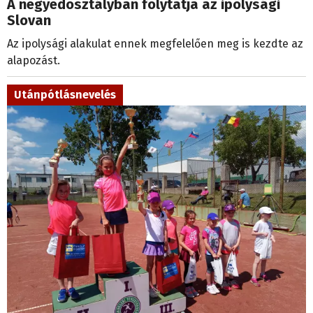
A negyedosztályban folytatja az ipolysági
Slovan
Az ipolysági alakulat ennek megfelelően meg is kezdte az
alapozást.
Utánpótlásnevelés