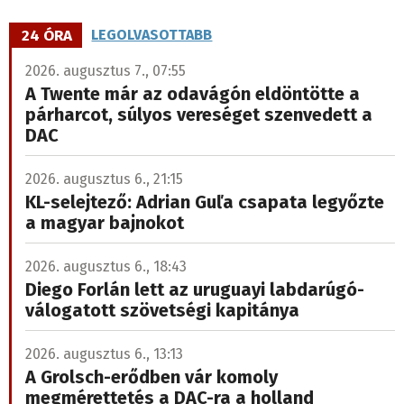
24 ÓRA
LEGOLVASOTTABB
2026. augusztus 7., 07:55
A Twente már az odavágón eldöntötte a
párharcot, súlyos vereséget szenvedett a
DAC
2026. augusztus 6., 21:15
KL-selejtező: Adrian Guľa csapata legyőzte
a magyar bajnokot
2026. augusztus 6., 18:43
Diego Forlán lett az uruguayi labdarúgó-
válogatott szövetségi kapitánya
2026. augusztus 6., 13:13
A Grolsch-erődben vár komoly
megmérettetés a DAC-ra a holland