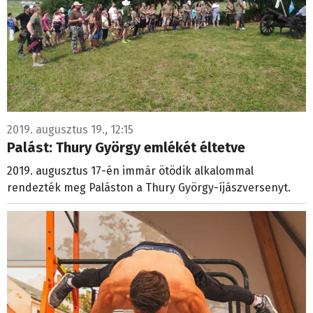
2019. augusztus 19., 12:15
Palást: Thury György emlékét éltetve
2019. augusztus 17-én immár ötödik alkalommal
rendezték meg Paláston a Thury György-íjászversenyt.