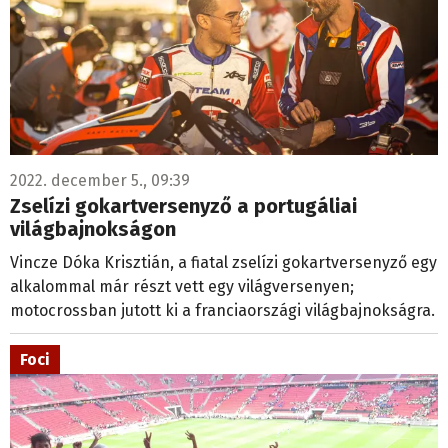
2022. december 5., 09:39
Zselízi gokartversenyző a portugáliai
világbajnokságon
Vincze Dóka Krisztián, a fiatal zselízi gokartversenyző egy
alkalommal már részt vett egy világversenyen;
motocrossban jutott ki a franciaországi világbajnokságra.
Foci