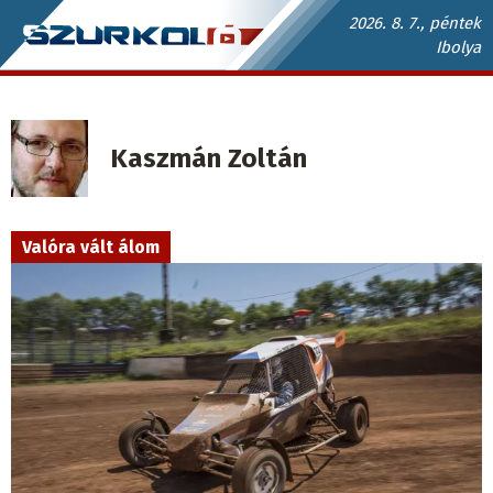
Ugrás
2026. 8. 7., péntek
Ibolya
a
Szurkoló.sk
tartalomra
fő
navigáció
Kaszmán Zoltán
Valóra vált álom