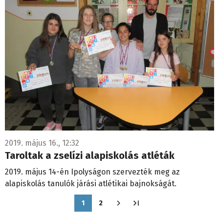
2019. május 16., 12:32
Taroltak a zselízi alapiskolás atléták
2019. május 14-én Ipolyságon szervezték meg az
alapiskolás tanulók járási atlétikai bajnokságát.
Oldalszámozás
1
2
Jelenlegi
Oldal
oldal