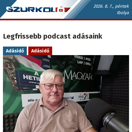
Ugrás
2026. 8. 7., péntek
Ibolya
a
Szurkoló.sk
tartalomra
fő
Legfrissebb podcast adásaink
navigáció
Adásidő
Adásidő