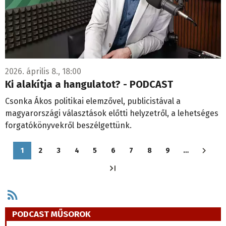
2026. április 8., 18:00
Ki alakítja a hangulatot? - PODCAST
Csonka Ákos politikai elemzővel, publicistával a
magyarországi választások előtti helyzetről, a lehetséges
forgatókönyvekről beszélgettünk.
Oldalszámozás
1
2
3
4
5
6
7
8
9
…
Jelenlegi
Oldal
Oldal
Oldal
Oldal
Oldal
Oldal
Oldal
Oldal
oldal
PODCAST MŰSOROK