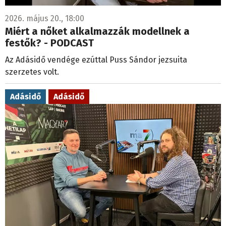
2026. május 20., 18:00
Miért a nőket alkalmazzák modellnek a
festők? - PODCAST
Az Adásidő vendége ezúttal Puss Sándor jezsuita
szerzetes volt.
Adásidő
Adásidő