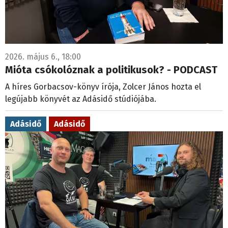
2026. május 6., 18:00
Mióta csókolóznak a politikusok? - PODCAST
A híres Gorbacsov-könyv írója, Zolcer János hozta el
legújabb könyvét az Adásidő stúdiójába.
Adásidő
Adásidő