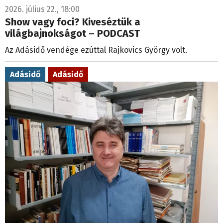
2026. július 22., 18:00
Show vagy foci? Kiveséztük a
világbajnokságot – PODCAST
Az Adásidő vendége ezúttal Rajkovics György volt.
Adásidő
Adásidő