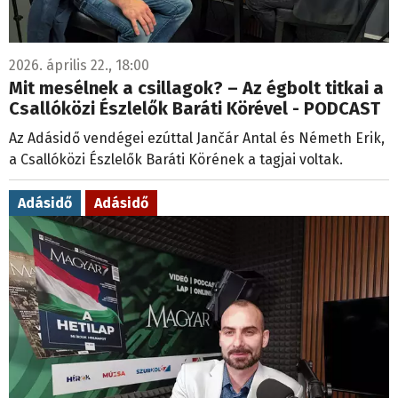
2026. április 22., 18:00
Mit mesélnek a csillagok? – Az égbolt titkai a
Csallóközi Észlelők Baráti Körével - PODCAST
Az Adásidő vendégei ezúttal Jančár Antal és Németh Erik,
a Csallóközi Észlelők Baráti Körének a tagjai voltak.
Adásidő
Adásidő