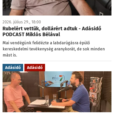
2026. július 29., 18:00
Rubelért vettük, dollárért adtuk - Adásidő
PODCAST Miklós Bélával
Mai vendégünk felidézte a labdarúgásra épülő
kereskedelmi tevékenység aranykorát, de sok minden
mást is.
Adásidő
Adásidő