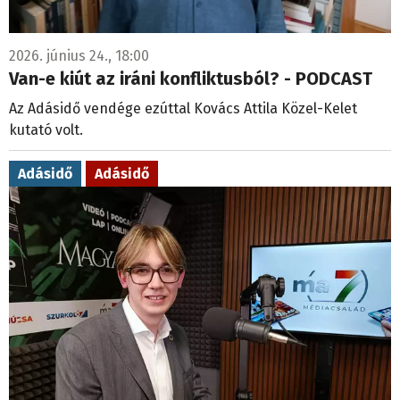
2026. június 24., 18:00
Van-e kiút az iráni konfliktusból? - PODCAST
Az Adásidő vendége ezúttal Kovács Attila Közel-Kelet
kutató volt.
Adásidő
Adásidő