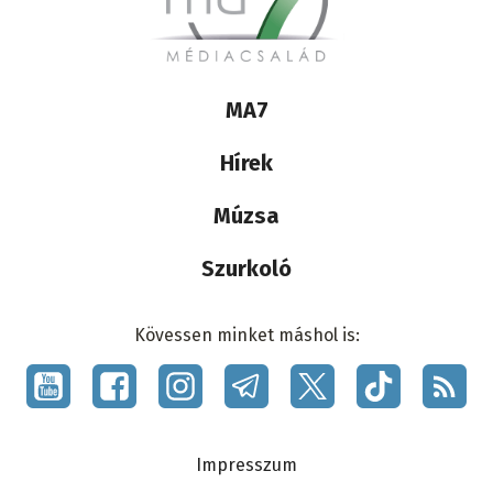
Lábléc
MA7
médiacsalád
Hírek
Múzsa
Szurkoló
Kövessen minket máshol is:
Social
menu
Lábléc
Impresszum