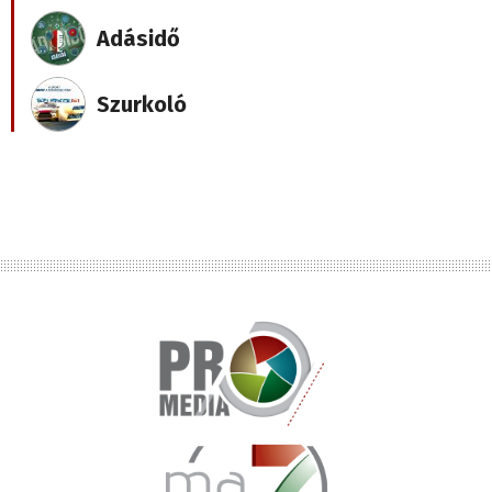
Adásidő
Szurkoló