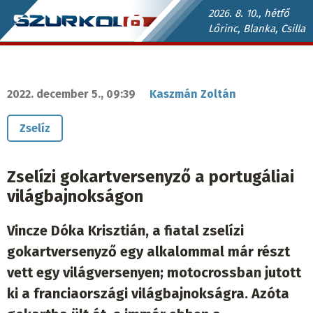
Ugrás
2026. 8. 10., hétfő
Lőrinc, Blanka, Csilla
a
Szurkoló.sk
tartalomra
fő
navigáció
2022. december 5., 09:39
Kaszmán Zoltán
Zselíz
Zselízi gokartversenyző a portugáliai
világbajnokságon
Vincze Dóka Krisztián, a fiatal zselízi
gokartversenyző egy alkalommal már részt
vett egy világversenyen; motocrossban jutott
ki a franciaországi világbajnokságra. Azóta