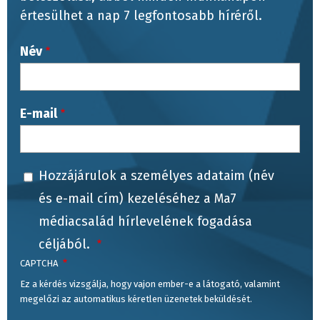
értesülhet a nap 7 legfontosabb híréről.
Név
E-mail
Hozzájárulok a személyes adataim (név
és e-mail cím) kezeléséhez a Ma7
médiacsalád hírlevelének fogadása
céljából.
CAPTCHA
Ez a kérdés vizsgálja, hogy vajon ember-e a látogató, valamint
megelőzi az automatikus kéretlen üzenetek beküldését.