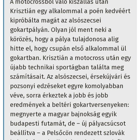
A motocrossból való kiszállás után
Krisztián egy alkalommal a poén kedvéért
kipróbálta magát az alsószecsei
gokartpályán. Olyan jól ment neki a
körözés, hogy a pálya tulajdonosa alig
hitte el, hogy csupán első alkalommal ül
gokartban. Krisztián a motocross után egy
újabb technikai sportágban találta meg
számításait. Az alsószecsei, érsekújvári és
pozsonyi edzéseket egyre komolyabban
véve, sorra érkeztek a jobb és jobb
eredmények a beltéri gokartversenyeken:
megnyerte a magyar bajnokság egyik
budapesti futamát, de – új pályacsúcsot
beállítva – a Pelsőcön rendezett szlovák