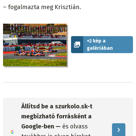
– fogalmazta meg Krisztián.
+2 kép a
galériában
Állítsd be a szurkolo.sk-t
megbízható forrásként a
Google-ben —
és olvass