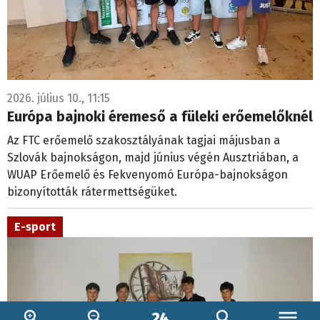
2026. július 10., 11:15
Európa bajnoki éremeső a füleki erőemelőknél
Az FTC erőemelő szakosztályának tagjai májusban a
Szlovák bajnokságon, majd június végén Ausztriában, a
WUAP Erőemelő és Fekvenyomó Európa-bajnokságon
bizonyították rátermettségüket.
E-sport