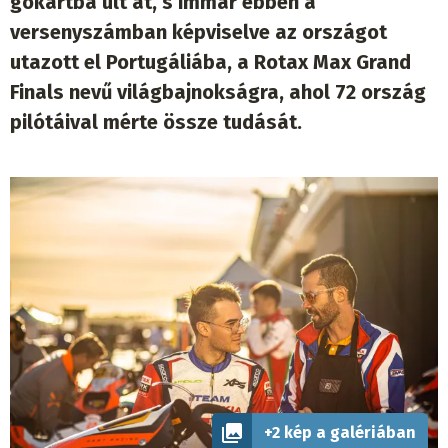
gokartba ült át, s immár ebben a
versenyszámban képviselve az országot
utazott el Portugáliába, a Rotax Max Grand
Finals nevű világbajnokságra, ahol 72 ország
pilótáival mérte össze tudását.
+2 kép a galériában