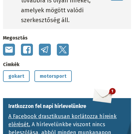
továbbra is olyan híreket,
amelyek mögött valódi
szerkesztőség áll.
Megosztás
Címkék
gokart
motorsport
Iratkozzon fel napi hírlevelünkre
A Facebook drasztikusan korlátozza híreink
elérését.
A hírlevelünkbe viszont nincs
beleszólása, abból minden munkanapon