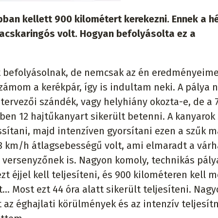
bban kellett 900 kilométert kerekezni. Ennek a h
acskaringós volt. Hogyan befolyásolta ez a
 befolyásolnak, de nemcsak az én eredményeime
ámom a kerékpár, így is indultam neki. A pálya 
tervezői szándék, vagy helyhiány okozta-e, de a 
ben 12 hajtűkanyart sikerült betenni. A kanyarok
assítani, majd intenzíven gyorsítani ezen a szűk m
28 km/h átlagsebességű volt, ami elmaradt a várh
i versenyzőnek is. Nagyon komoly, technikás pálya
zt éjjel kell teljesíteni, és 900 kilométeren kell 
t... Most ezt 44 óra alatt sikerült teljesíteni. Nag
rt az éghajlati körülmények és az intenzív teljesí