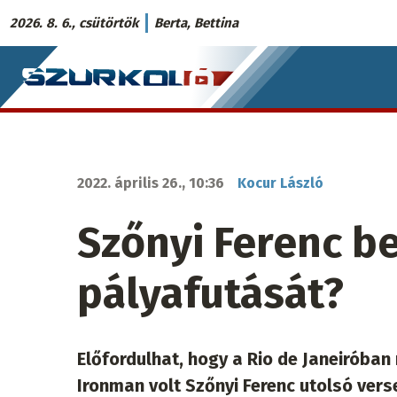
Ugrás
2026. 8. 6., csütörtök
Berta, Bettina
a
Szurkoló.sk
tartalomra
fő
navigáció
2022. április 26., 10:36
Kocur László
Szőnyi Ferenc be
pályafutását?
Előfordulhat, hogy a Rio de Janeiróban
Ironman volt Szőnyi Ferenc utolsó ver