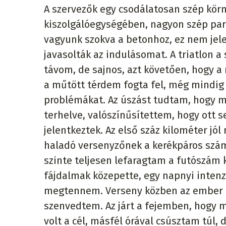
A szervezők egy csodálatosan szép körn
kiszolgálóegységében, nagyon szép park
vagyunk szokva a betonhoz, ez nem jel
javasolták az indulásomat. A triatlon a 
távom, de sajnos, azt követően, hogy a
a műtött térdem fogta fel, még mindig 
problémákat. Az úszást tudtam, hogy me
terhelve, valószínűsítettem, hogy ott 
jelentkeztek. Az első száz kilométer 
haladó versenyzőnek a kerékpáros szám 
szinte teljesen lefaragtam a futószám 
fájdalmak közepette, egy napnyi intenz
megtennem. Verseny közben az ember min
szenvedtem. Az járt a fejemben, hogy m
volt a cél, másfél órával csúsztam túl,