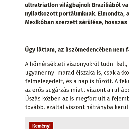
ultratriatlon világbajnok Brazíliából v
nyilatkozott portálunknak. Elmondta, a 
Mexikóban szerzett sérülése, hosszas 
Úgy láttam, az úszómedencében nem fá
A hőmérsékleti viszonyokról tudni kell
ugyanennyi marad éjszaka is, csak akk
felmelegedett, és a nap is tűzött. A f
az erős sugárzás miatt viszont a ruhábó
Úszás közben az is megfordult a fejem
tovább, ezáltal viszont hátrányba kerü
Kemény!