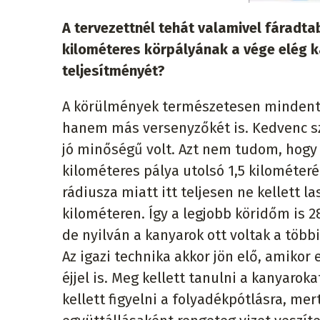
A tervezettnél tehát valamivel fáradta
kilométeres körpályának a vége elég k
teljesítményét?
A körülmények természetesen mindent
hanem más versenyzőkét is. Kedvenc sz
jó minőségű volt. Azt nem tudom, hogy 
kilométeres pálya utolsó 1,5 kilométeré
rádiusza miatt itt teljesen ne kellett l
kilométeren. Így a legjobb köridőm is 
de nyilván a kanyarok ott voltak a több
Az igazi technika akkor jön elő, amikor e
éjjel is. Meg kellett tanulni a kanyaroka
kellett figyelni a folyadékpótlásra, me