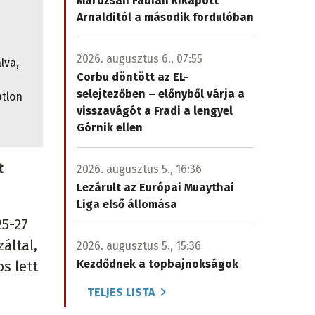
Marozsán Fábián kikapott
Arnalditól a második fordulóban
2026. augusztus 6., 07:55
lva,
Corbu döntött az EL-
selejtezőben – előnyből várja a
atlon
visszavágót a Fradi a lengyel
Górnik ellen
t
2026. augusztus 5., 16:36
Lezárult az Európai Muaythai
Liga első állomása
25-27
záltal,
2026. augusztus 5., 15:36
Kezdődnek a topbajnokságok
os lett
TELJES LISTA