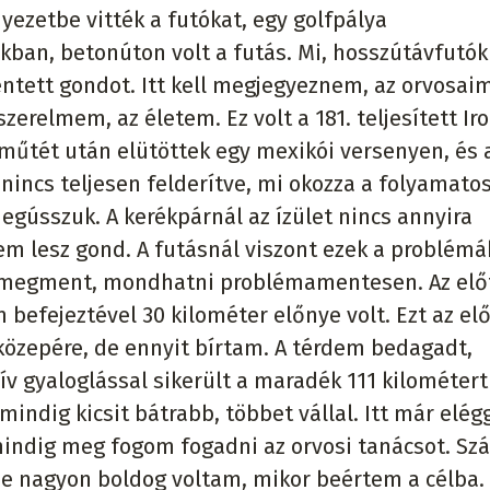
yezetbe vitték a futókat, egy golfpálya
ban, betonúton volt a futás. Mi, hosszútávfutók
entett gondot. Itt kell megjegyeznem, az orvosa
szerelmem, az életem. Ez volt a 181. teljesített I
 műtét után elütöttek egy mexikói versenyen, és 
nincs teljesen felderítve, mi okozza a folyamato
gússzuk. A kerékpárnál az ízület nincs annyira
sem lesz gond. A futásnál viszont ezek a problémá
jól megment, mondhatni problémamentesen. Az el
befejeztével 30 kilométer előnye volt. Ezt az el
közepére, de ennyit bírtam. A térdem bedagadt,
ív gyaloglással sikerült a maradék 111 kilométert
dig kicsit bátrabb, többet vállal. Itt már elég
indig meg fogom fogadni az orvosi tanácsot. Szá
 de nagyon boldog voltam, mikor beértem a célba.