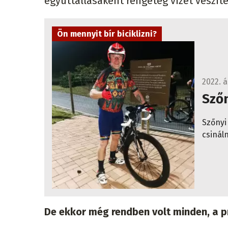
együttállásaként rengeteg vizet veszít
Ön mennyit bír biciklizni?
2022. á
Szőn
Szőnyi
csinál
De ekkor még rendben volt minden, a pr