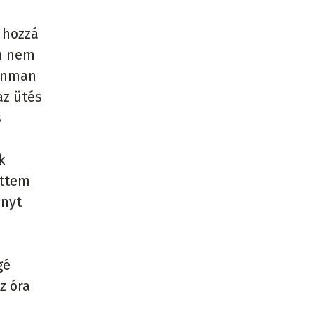
 hozzá
im nem
ronman
az ütés
s
k
őttem
őnyt
gé
z óra