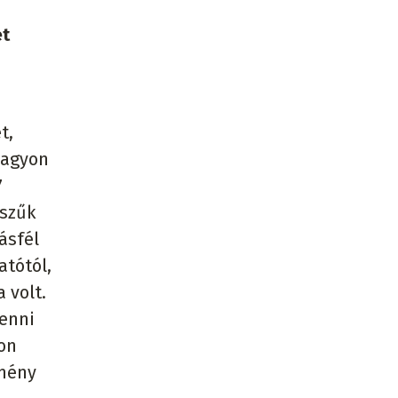
ét
t,
nagyon
7
 szűk
ásfél
atótól,
 volt.
menni
yon
tmény