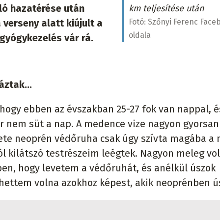
aló hazatérése után
km teljesítése után
Fotó:
Szőnyi Ferenc Face
verseny alatt kiújult a
oldala
gyógykezelés vár rá.
ztak...
, hogy ebben az évszakban 25-27 fok van nappal, é
or nem süt a nap. A medence vize nagyon gyorsan
ekete neoprén védőruha csak úgy szívta magába a 
l kilátszó testrészeim leégtek. Nagyon meleg vol
ben, hogy levetem a védőruhát, és anélkül úszok
lhettem volna azokhoz képest, akik neoprénben ú