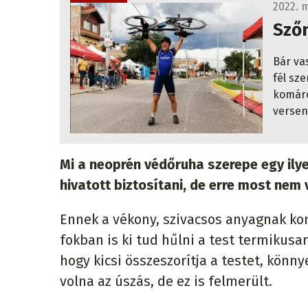
2022. m
Szőn
Bár va
fél sz
komárom
versen
Mi a neoprén védőruha szerepe egy ilye
hivatott biztosítani, de erre most nem 
Ennek a vékony, szivacsos anyagnak komo
fokban is ki tud hűlni a test termikusan,
hogy kicsi összeszorítja a testet, könny
volna az úszás, de ez is felmerült.