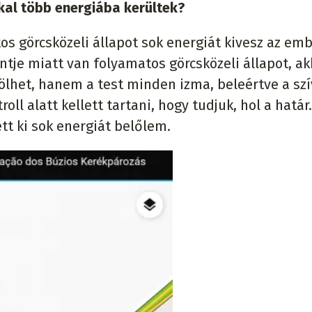
kal több energiába kerültek?
os görcsközeli állapot sok energiát kivesz az emb
ntje miatt van folyamatos görcsközeli állapot, ak
ölhet, hanem a test minden izma, beleértve a szí
oll alatt kellett tartani, hogy tudjuk, hol a határ.
tt ki sok energiát belőlem.