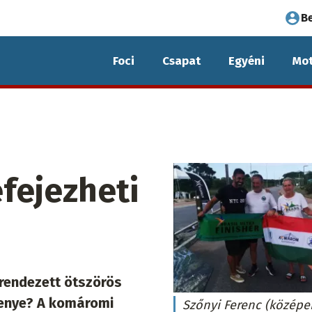
Fel
B
fió
Foci
Csapat
Egyéni
Mot
me
fejezheti
 rendezett ötszörös
senye? A komáromi
Szőnyi Ferenc (középen