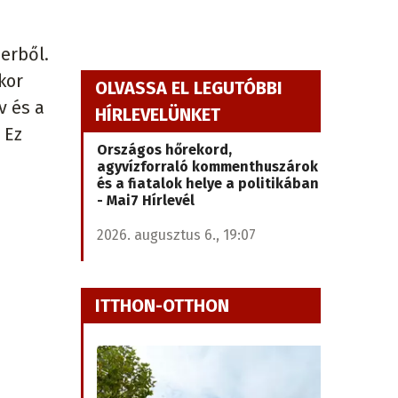
erből.
kor
OLVASSA EL LEGUTÓBBI
v és a
HÍRLEVELÜNKET
 Ez
Országos hőrekord,
agyvízforraló kommenthuszárok
és a fiatalok helye a politikában
- Mai7 Hírlevél
2026. augusztus 6., 19:07
ITTHON-OTTHON