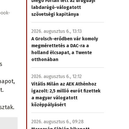
Diego Forlán lett az uruguayi
labdarúgó-válogatott
book-
szövetségi kapitánya
2026. augusztus 6., 13:13
A Grolsch-erődben vár komoly
megmérettetés a DAC-ra a
holland élcsapat, a Twente
otthonában
s
2026. augusztus 6., 12:12
napot,
Vitális Milán az AEK Athénhoz
t.
igazolt: 2,5 millió eurót fizettek
a magyar válogatott
középpályásért
sztak.
2026. augusztus 6., 09:28