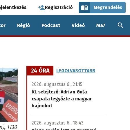
használói
ejelentkezés
Regisztráció
Megrendelés
k
or
Régió
Podcast
Videó
Ma7
nüje
24 ÓRA
LEGOLVASOTTABB
2026. augusztus 6., 21:15
KL-selejtező: Adrian Guľa
csapata legyőzte a magyar
bajnokot
2026. augusztus 6., 18:43
), 1130