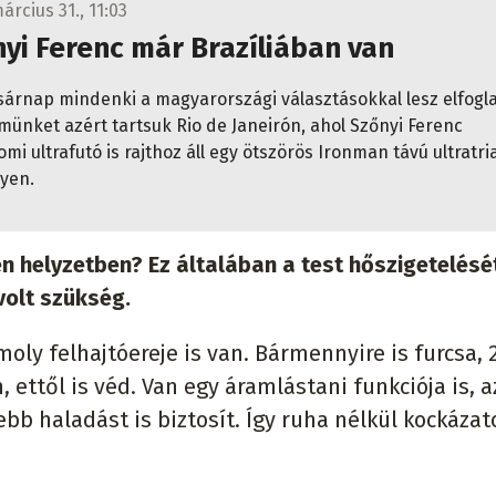
árcius 31., 11:03
yi Ferenc már Brazíliában van
sárnap mindenki a magyarországi választásokkal lesz elfogla
emünket azért tartsuk Rio de Janeirón, ahol Szőnyi Ferenc
i ultrafutó is rajthoz áll egy ötszörös Ironman távú ultratri
yen.
n helyzetben? Ez általában a test hőszigetelésé
volt szükség.
ly felhajtóereje is van. Bármennyire is furcsa, 
 ettől is véd. Van egy áramlástani funkciója is, a
ebb haladást is biztosít. Így ruha nélkül kockázat