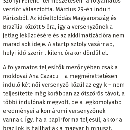
Szőnyi Ferenc "természetesen" a folyamatos
verziót választotta. Március 29-én indult
Párizsból. Az időeltolódás Magyarország és
Brazília között 5 óra, így a versenyzőnek a
jetlag leküzdésére és az akklimatizációra nem
marad sok ideje. A startpisztoly vasárnap,
helyi idő szerint kilenc órakor dördül el.
A folyamatos teljesítők mezőnyében csak a
moldovai Ana Cazacu – a megmérettetésen
indulő két női versenyző közül az egyik – nem
teljesítette még korábban az ötszörös távot, a
többi indulónak megvolt, de a legkomolyabb
eredményei a komáromi versenyzőnek
vannak. Így, ha a papírforma teljesül, akkor a
brazilok is hallhatják a magyar himnuszt.