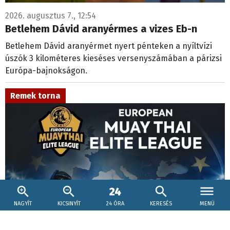
2026. augusztus 7., 12:54
Betlehem Dávid aranyérmes a vizes Eb-n
Betlehem Dávid aranyérmet nyert pénteken a nyíltvízi
úszók 3 kilométeres kieséses versenyszámában a párizsi
Európa-bajnokságon.
Remek torna
NAGYÍT
KICSINYÍT
24 ÓRA
KERESÉS
MENÜ