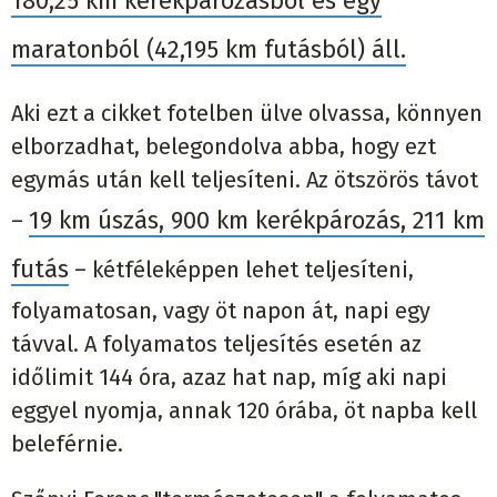
180,25 km kerékpározásból és egy
maratonból (42,195 km futásból) áll.
Aki ezt a cikket fotelben ülve olvassa, könnyen
elborzadhat, belegondolva abba, hogy ezt
egymás után kell teljesíteni. Az ötszörös távot
19 km úszás, 900 km kerékpározás, 211 km
–
futás
– kétféleképpen lehet teljesíteni,
folyamatosan, vagy öt napon át, napi egy
távval. A folyamatos teljesítés esetén az
időlimit 144 óra, azaz hat nap, míg aki napi
eggyel nyomja, annak 120 órába, öt napba kell
beleférnie.