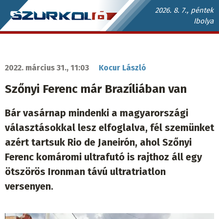
Ugrás
2026. 8. 7., péntek
Ibolya
a
Szurkoló.sk
tartalomra
fő
navigáció
2022. március 31., 11:03
Kocur László
Szőnyi Ferenc már Brazíliában van
Bár vasárnap mindenki a magyarországi
választásokkal lesz elfoglalva, fél szemünket
azért tartsuk Rio de Janeirón, ahol Szőnyi
Ferenc komáromi ultrafutó is rajthoz áll egy
ötszörös Ironman távú ultratriatlon
versenyen.