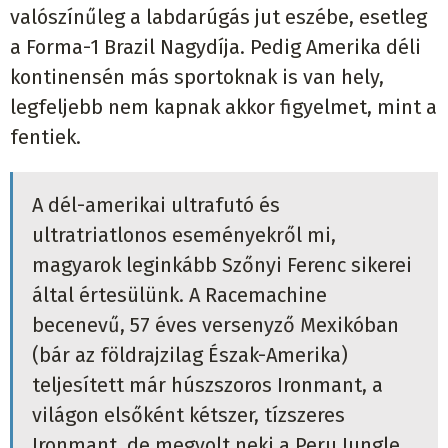
valószínűleg a labdarúgás jut eszébe, esetleg
a Forma-1 Brazil Nagydíja. Pedig Amerika déli
kontinensén más sportoknak is van hely,
legfeljebb nem kapnak akkor figyelmet, mint a
fentiek.
A dél-amerikai ultrafutó és
ultratriatlonos eseményekről mi,
magyarok leginkább Szőnyi Ferenc sikerei
által értesülünk. A Racemachine
becenevű, 57 éves versenyző Mexikóban
(bár az földrajzilag Észak-Amerika)
teljesített már húszszoros Ironmant, a
világon elsőként kétszer, tízszeres
Ironmant, de megvolt neki a Peru Jungle