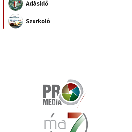
Adásidő
Szurkoló