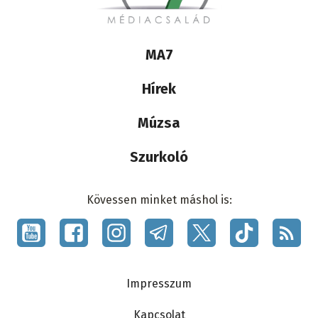
Lábléc
MA7
médiacsalád
Hírek
Múzsa
Szurkoló
Kövessen minket máshol is:
Social
menu
Lábléc
Impresszum
Kapcsolat