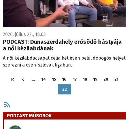
2020. július 22., 18:03
PODCAST: Dunaszerdahely erősödő bástyája
a női kézilabdának
A női kézilabdacsapat célja két éven belül dobogós helyet
szerezni a cseh-szlovák ligában.
Oldalszámozás
…
14
15
16
17
18
19
20
21
Oldal
Oldal
Oldal
Oldal
Oldal
Oldal
Oldal
Oldal
22
Jelenlegi
oldal
PODCAST MŰSOROK