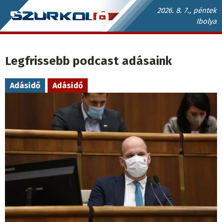
Ugrás
2026. 8. 7., péntek
Ibolya
a
Szurkoló.sk
tartalomra
fő
Legfrissebb podcast adásaink
navigáció
Adásidő
Adásidő