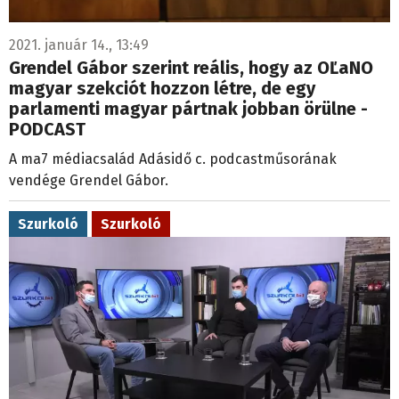
2021. január 14., 13:49
Grendel Gábor szerint reális, hogy az OĽaNO
magyar szekciót hozzon létre, de egy
parlamenti magyar pártnak jobban örülne -
PODCAST
A ma7 médiacsalád Adásidő c. podcastműsorának
vendége Grendel Gábor.
Szurkoló
Szurkoló