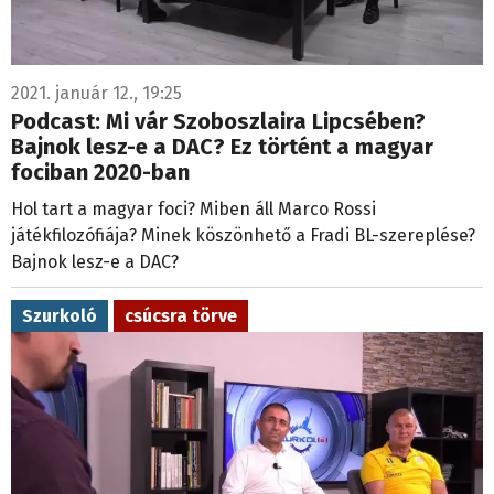
2021. január 12., 19:25
Podcast: Mi vár Szoboszlaira Lipcsében?
Bajnok lesz-e a DAC? Ez történt a magyar
fociban 2020-ban
Hol tart a magyar foci? Miben áll Marco Rossi
játékfilozófiája? Minek köszönhető a Fradi BL-szereplése?
Bajnok lesz-e a DAC?
Szurkoló
csúcsra törve