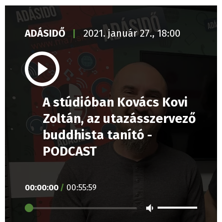
ADÁSIDŐ
2021. január 27., 18:00
A stúdióban Kovács Kovi
Zoltán, az utazásszervező
buddhista tanító -
PODCAST
00
:
00
:
00
/
00
:
55
:
59