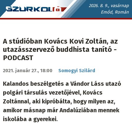
Ugrás
2026. 8. 9., vasárnap
Emőd, Román
a
Szurkoló.sk
tartalomra
fő
navigáció
A stúdióban Kovács Kovi Zoltán, az
utazásszervező buddhista tanító -
PODCAST
2021. január 27., 18:00
Somogyi Szilárd
Kalandos beszélgetés a Vándor Láss utazó
polgári társulás vezetőjével, Kovács
Zoltánnal, aki kipróbálta, hogy milyen az,
amikor másnap már Andalúziában mennek
iskolába a gyerekei.