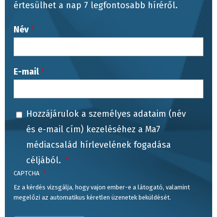
értesülhet a nap 7 legfontosabb híréről.
Név
E-mail
Hozzájárulok a személyes adataim (név
és e-mail cím) kezeléséhez a Ma7
médiacsalád hírlevelének fogadása
céljából.
CAPTCHA
Ez a kérdés vizsgálja, hogy vajon ember-e a látogató, valamint
megelőzi az automatikus kéretlen üzenetek beküldését.