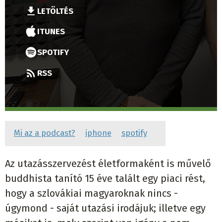
LETÖLTÉS
ITUNES
SPOTIFY
RSS
Mi az a podcast?
iphone
spotify
Az utazásszervezést életformaként is művelő
buddhista tanító 15 éve talált egy piaci rést,
hogy a szlovákiai magyaroknak nincs -
úgymond - saját utazási irodájuk; illetve egy