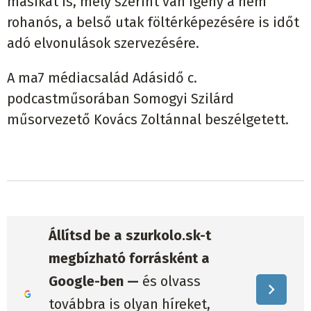
másikat is, mely szerint van igény a nem
rohanós, a belső utak föltérképezésére is időt
adó elvonulások szervezésére.
A ma7 médiacsalád Adásidő c.
podcastműsorában Somogyi Szilárd
műsorvezető Kovács Zoltánnal beszélgetett.
Állítsd be a szurkolo.sk-t
megbízható forrásként a
Google-ben —
és olvass
továbbra is olyan híreket,