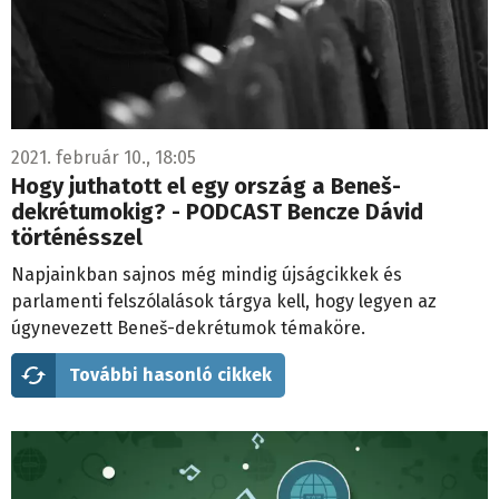
2021. február 10., 18:05
Hogy juthatott el egy ország a Beneš-
dekrétumokig? - PODCAST Bencze Dávid
történésszel
Napjainkban sajnos még mindig újságcikkek és
parlamenti felszólalások tárgya kell, hogy legyen az
úgynevezett Beneš-dekrétumok témaköre.
További hasonló cikkek