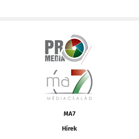
Lábléc
MA7
médiacsalád
Hírek