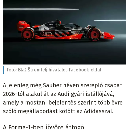
Fotó:
Blaž Štremfelj hivatalos Facebook-oldal
A jelenleg még Sauber néven szereplő csapat
2026-tól alakul át az Audi gyári istállójává,
amely a mostani bejelentés szerint több évre
szóló megállapodást kötött az Adidasszal.
A Forma-1-ben jövőre átfogó