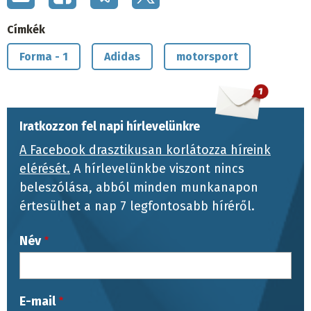
Címkék
Forma - 1
Adidas
motorsport
Iratkozzon fel napi hírlevelünkre
A Facebook drasztikusan korlátozza híreink
elérését.
A hírlevelünkbe viszont nincs
beleszólása, abból minden munkanapon
értesülhet a nap 7 legfontosabb híréről.
Név
E-mail