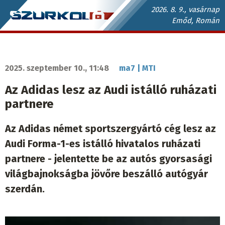
Ugrás
2026. 8. 9., vasárnap
Emőd, Román
a
Szurkoló.sk
tartalomra
fő
navigáció
2025. szeptember 10., 11:48
ma7 | MTI
Az Adidas lesz az Audi istálló ruházati
partnere
Az Adidas német sportszergyártó cég lesz az
Audi Forma-1-es istálló hivatalos ruházati
partnere - jelentette be az autós gyorsasági
világbajnokságba jövőre beszálló autógyár
szerdán.