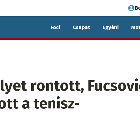
Fel
B
fió
Foci
Csapat
Egyéni
Mot
me
yet rontott, Fucsovi
ott a tenisz-