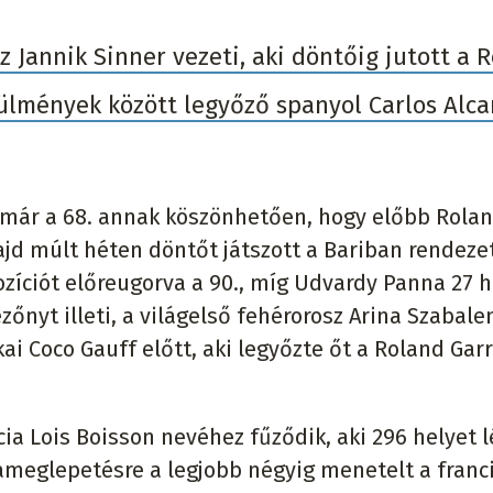
sz Jannik Sinner vezeti, aki döntőig jutott a 
rülmények között legyőző spanyol Carlos Alca
a már a 68. annak köszönhetően, hogy előbb Rola
ajd múlt héten döntőt játszott a Bariban rendeze
ozíciót előreugorva a 90., míg Udvardy Panna 27 h
zőnyt illeti, a világelső fehérorosz Arina Szabale
ai Coco Gauff előtt, aki legyőzte őt a Roland Gar
cia Lois Boisson nevéhez fűződik, aki 296 helyet 
meglepetésre a legjobb négyig menetelt a franc