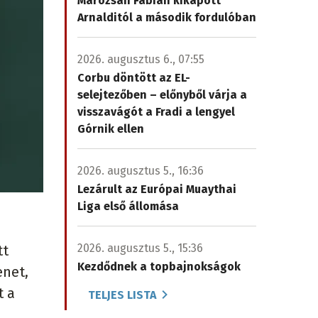
Marozsán Fábián kikapott
Arnalditól a második fordulóban
2026. augusztus 6., 07:55
Corbu döntött az EL-
selejtezőben – előnyből várja a
visszavágót a Fradi a lengyel
Górnik ellen
2026. augusztus 5., 16:36
Lezárult az Európai Muaythai
Liga első állomása
2026. augusztus 5., 15:36
tt
Kezdődnek a topbajnokságok
enet,
t a
TELJES LISTA