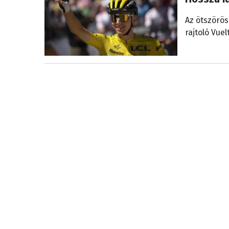
Az ötszörös
rajtoló Vue
Medencében és azon kívül
2026. július 
Úszó-Eur
Nem az olim
bajnokság mi
Magyar sikerre várva
2026. július 