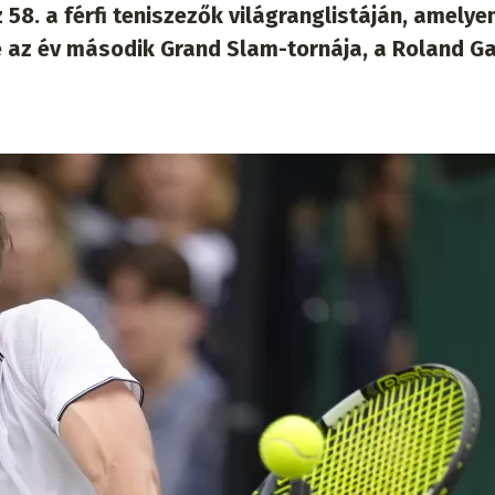
58. a férfi teniszezők világranglistáján, amelye
re az év második Grand Slam-tornája, a Roland G