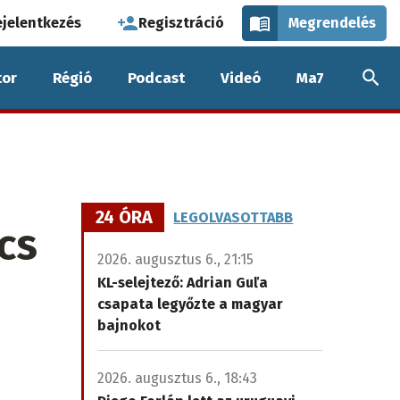
használói
ejelentkezés
Regisztráció
Megrendelés
k
or
Régió
Podcast
Videó
Ma7
nüje
24 ÓRA
LEGOLVASOTTABB
cs
2026. augusztus 6., 21:15
KL-selejtező: Adrian Guľa
csapata legyőzte a magyar
bajnokot
2026. augusztus 6., 18:43