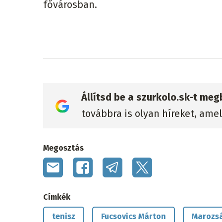
fővárosban.
Állítsd be a szurkolo.sk-t me
továbbra is olyan híreket, ame
Megosztás
Címkék
tenisz
Fucsovics Márton
Marozs