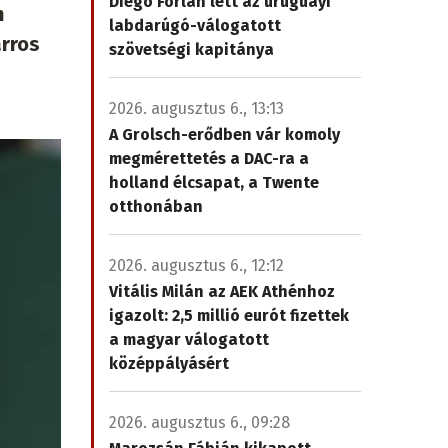
Diego Forlán lett az uruguayi
n
labdarúgó-válogatott
arros
szövetségi kapitánya
2026. augusztus 6., 13:13
A Grolsch-erődben vár komoly
megmérettetés a DAC-ra a
holland élcsapat, a Twente
otthonában
2026. augusztus 6., 12:12
Vitális Milán az AEK Athénhoz
igazolt: 2,5 millió eurót fizettek
a magyar válogatott
középpályásért
2026. augusztus 6., 09:28