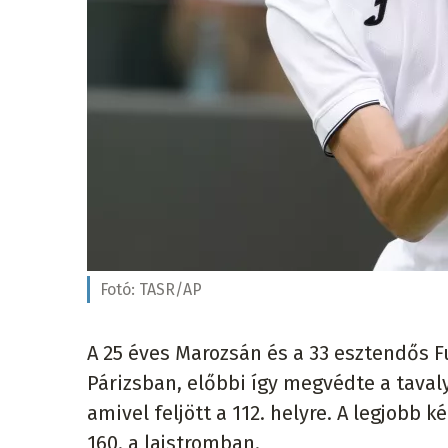
Fotó:
TASR/AP
A 25 éves Marozsán és a 33 esztendős 
Párizsban, előbbi így megvédte a tavaly
amivel feljött a 112. helyre. A legjobb
160. a lajstromban.