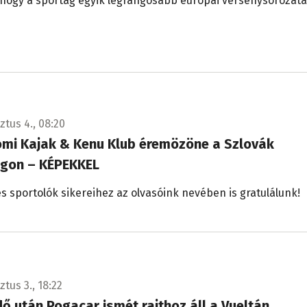
a, hogy a sportág egyik legrangosabb európai versenysorozat
ztus 4., 08:20
mi Kajak & Kenu Klub éremözöne a Szlovák
gon – KÉPEKKEL
s sportolók sikereihez az olvasóink nevében is gratulálunk!
tus 3., 18:22
ő után Pogacar ismét rajthoz áll a Vueltán