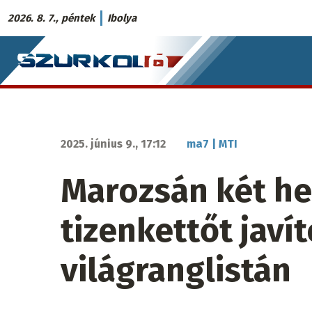
Ugrás
2026. 8. 7., péntek
Ibolya
a
Szurkoló.sk
tartalomra
fő
navigáció
2025. június 9., 17:12
ma7 | MTI
Marozsán két hel
tizenkettőt javít
világranglistán