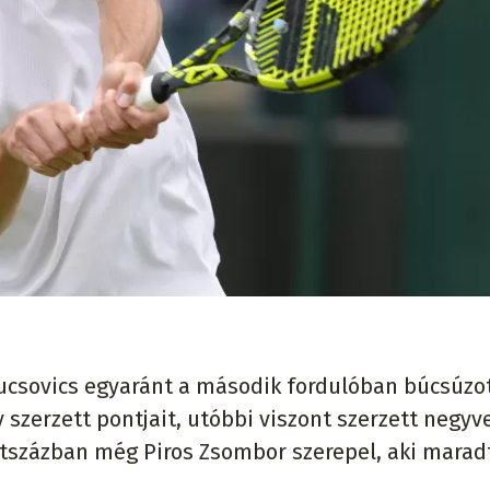
Fucsovics egyaránt a második fordulóban búcsúzo
 szerzett pontjait, utóbbi viszont szerzett negyv
 kétszázban még Piros Zsombor szerepel, aki marad