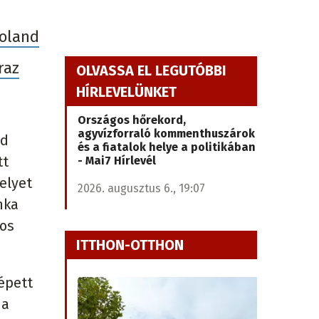
Roland
raz
OLVASSA EL LEGUTÓBBI
HÍRLEVELÜNKET
Országos hőrekord,
agyvízforraló kommenthuszárok
nd
és a fiatalok helye a politikában
tt
- Mai7 Hírlevél
elyet
2026. augusztus 6., 19:07
nka
ros
ITTHON-OTTHON
lépett
ia