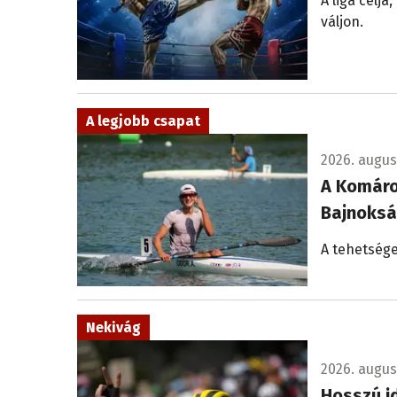
A liga célj
váljon.
A legjobb csapat
2026. augus
A Komáro
Bajnoksá
A tehetsége
Nekivág
2026. augusz
Hosszú id