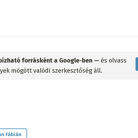
gbízható forrásként a Google-ben —
és olvass
lyek mögött valódi szerkesztőség áll.
án Fábián