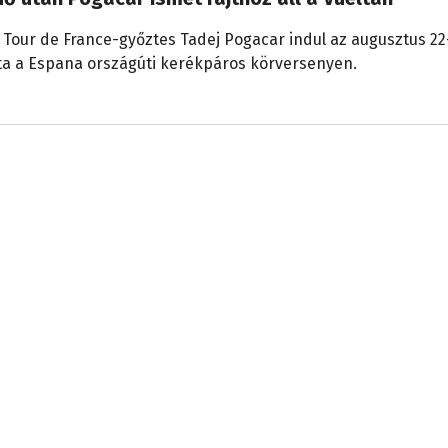
 Tour de France-győztes Tadej Pogacar indul az augusztus 2
lta a Espana országúti kerékpáros körversenyen.
30., 19:29
ópa-bajnokság Párizsban
piai játékok, nem a Tour de France, hanem az úszó-Európa-
att figyel Párizsra július 31-e és augusztus 16-a között a spo
29., 19:01