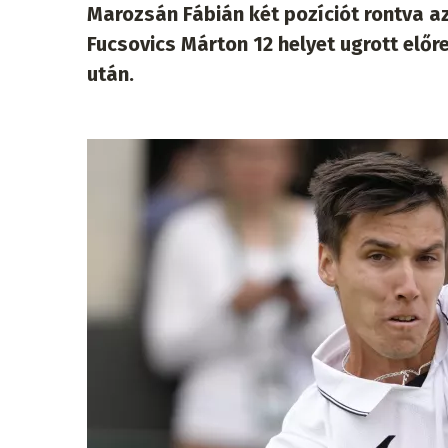
Marozsán Fábián két pozíciót rontva az 
Fucsovics Márton 12 helyet ugrott elő
után.