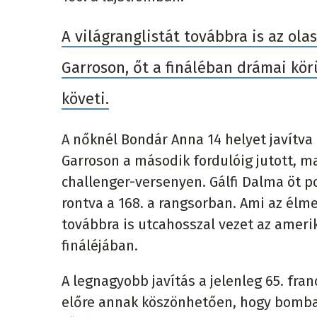
A világranglistát továbbra is az ola
Garroson, őt a fináléban drámai kö
követi.
A nőknél Bondár Anna 14 helyet javítv
Garroson a második fordulóig jutott, m
challenger-versenyen. Gálfi Dalma öt p
rontva a 168. a rangsorban. Ami az élme
továbbra is utcahosszal vezet az amerik
fináléjában.
A legnagyobb javítás a jelenleg 65. fran
előre annak köszönhetően, hogy bomba