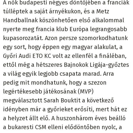
A nők budapesti négyes döntőjében a franciák
túlléptek a saját árnyékukon, és a Metz
Handballnak köszönhetően első alkalommal
nyerte meg francia klub Európa legrangosabb
kupasorozatát. Azon persze szomorkodhatunk
egy sort, hogy éppen egy magyar alakulat, a
Győri Audi ETO KC volt az ellenfél a fináléban,
ettől még a hétszeres Bajnokok Ligája-győztes
a világ egyik legjobb csapata marad. Arra
pedig mit mondhatunk, hogy a szezon
legértékesebb játékosának (MVP)
megválasztott Sarah Bouktit a következő
idényben már a győrieket erősíti, mert hát ez
a helyzet állt elő. A huszonhárom éves beálló
a bukaresti CSM elleni elődöntőben nyolc, a