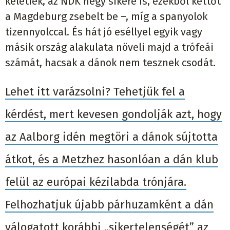
keletiek, az NDK négy sikere is, ezekből kettőt
a Magdeburg zsebelt be –, míg a spanyolok
tizennyolccal. És hát jó eséllyel egyik vagy
másik ország alakulata növeli majd a trófeái
számát, hacsak a dánok nem tesznek csodát.
Lehet itt varázsolni? Tehetjük fel a
kérdést, mert kevesen gondolják azt, hogy
az Aalborg idén megtöri a dánok sújtotta
átkot, és a Metzhez hasonlóan a dán klub
felül az európai kézilabda trónjára.
Felhozhatjuk újabb párhuzamként a dán
válogatott korábbi „sikertelenségét” az