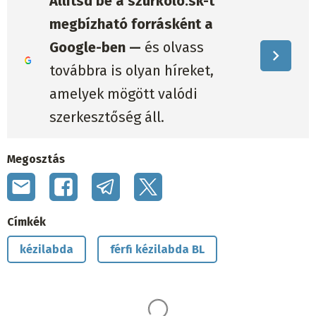
Állítsd be a szurkolo.sk-t
megbízható forrásként a
Google-ben —
és olvass
továbbra is olyan híreket,
amelyek mögött valódi
szerkesztőség áll.
Megosztás
Címkék
kézilabda
férfi kézilabda BL