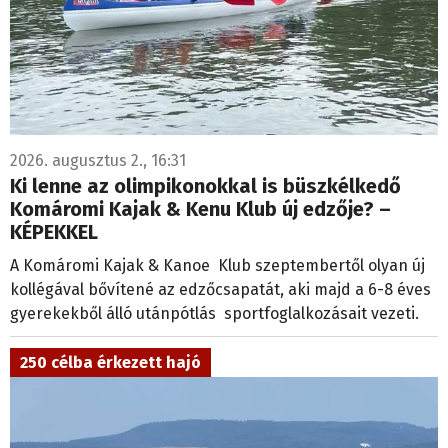
2026. augusztus 5., 11:36
Huszty Dániel irányítja a magyar válogatottat
a socca-világbajnokságon
Minden idők legnagyobb tornája.
Várják a jelentkezőket