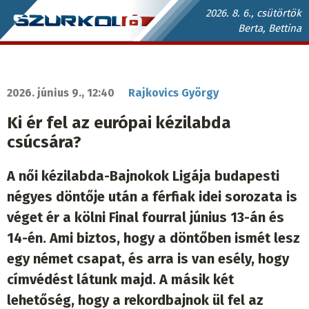
Ugrás
2026. 8. 6., csütörtök
Berta, Bettina
a
Szurkoló.sk
tartalomra
fő
navigáció
2026. június 9., 12:40
Rajkovics György
Ki ér fel az európai kézilabda
csúcsára?
A női kézilabda-Bajnokok Ligája budapesti
négyes döntője után a férfiak idei sorozata is
véget ér a kölni Final fourral június 13-án és
14-én. Ami biztos, hogy a döntőben ismét lesz
egy német csapat, és arra is van esély, hogy
címvédést látunk majd. A másik két
lehetőség, hogy a rekordbajnok ül fel az