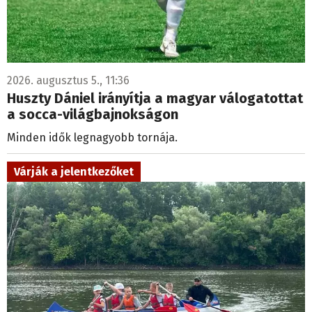
CAPTCHA
Ez a kérdés vizsgálja, hogy vajon ember-e a látogató, valamint
megelőzi az automatikus kéretlen üzenetek beküldését.
Ez is érdekelheti
Meglepő felkérés