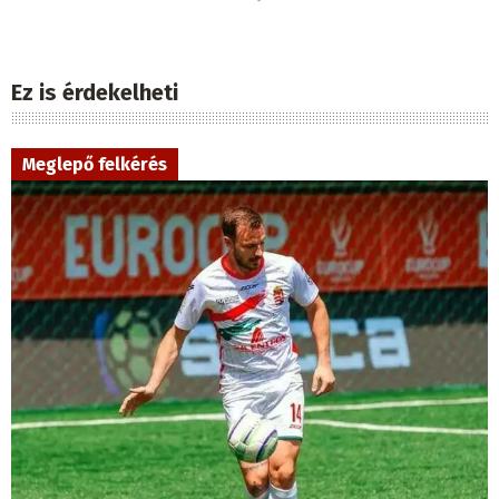
Iratkozzon fel napi hírlevelünkre
A Facebook drasztikusan korlátozza híreink
elérését.
A hírlevelünkbe viszont nincs
beleszólása, abból minden munkanapon
értesülhet a nap 7 legfontosabb híréről.
Név
E-mail
Hozzájárulok a személyes adataim (név
és e-mail cím) kezeléséhez a Ma7
médiacsalád hírlevelének fogadása
céljából.