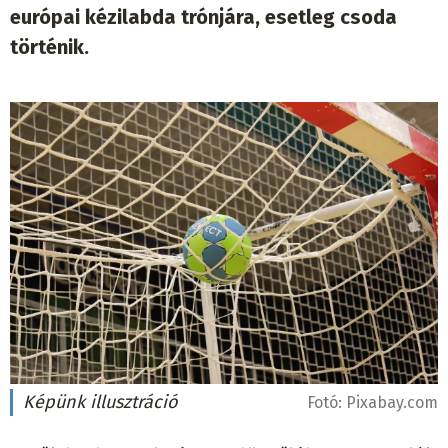
európai kézilabda trónjára, esetleg csoda
történik.
Képünk illusztráció
Fotó:
Pixabay.com