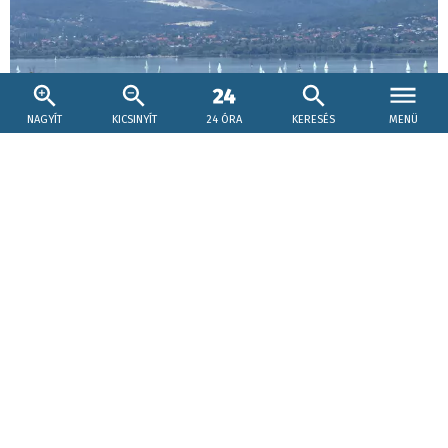
NAGYÍT
KICSINYÍT
24 ÓRA
KERESÉS
MENÜ
2026. augusztus 2., 16:31
Ki lenne az olimpikonokkal is büszkélkedő
Komáromi Kajak & Kenu Klub új edzője? –
KÉPEKKEL
A Komáromi Kajak & Kanoe Klub szeptembertől olyan új