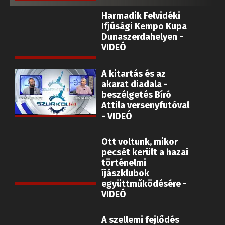
Ifjúsági Kempo Kupa
Dunaszerdahelyen -
VIDEÓ
A kitartás és az
akarat diadala -
beszélgetés Bíró
Attila versenyfutóval
- VIDEÓ
Ott voltunk, mikor
pecsét került a hazai
történelmi
íjászklubok
együttműködésére -
VIDEÓ
A szellemi fejlődés
fontossága - minden
amit az aikidóról