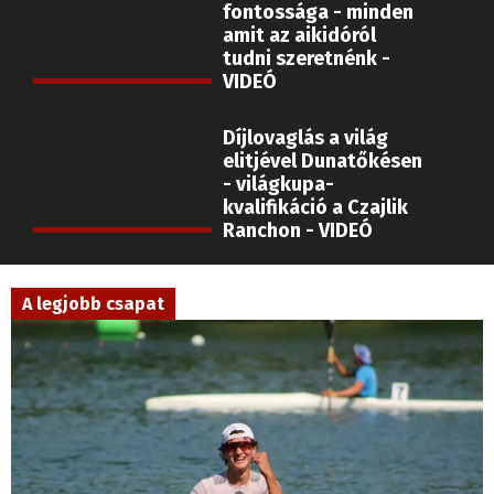
tudni szeretnénk -
VIDEÓ
Díjlovaglás a világ
elitjével Dunatőkésen
- világkupa-
kvalifikáció a Czajlik
Ranchon - VIDEÓ
A legjobb csapat