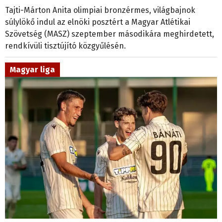
súlylökő indul az elnöki posztért a Magyar Atlétikai
Szövetség (MASZ) szeptember másodikára meghirdetett,
rendkívüli tisztújító közgyűlésén.
Magyar liga
2026. augusztus 3., 10:40