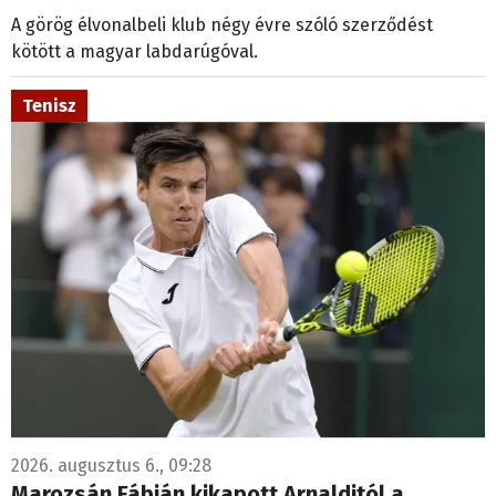
A görög élvonalbeli klub négy évre szóló szerződést
kötött a magyar labdarúgóval.
Tenisz
2026. augusztus 6., 09:28
Marozsán Fábián kikapott Arnalditól a