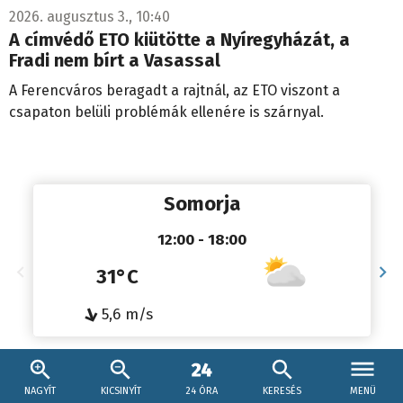
A címvédő ETO kiütötte a Nyíregyházát, a
Fradi nem bírt a Vasassal
A Ferencváros beragadt a rajtnál, az ETO viszont a
csapaton belüli problémák ellenére is szárnyal.
Somorja
12:00 - 18:00
31°C
↓
5,6 m/s
Részletes időjárás
Időjárás előrejelzésünk a
MET Norway
segítségével jelenik meg.
NAGYÍT
KICSINYÍT
24 ÓRA
KERESÉS
MENÜ