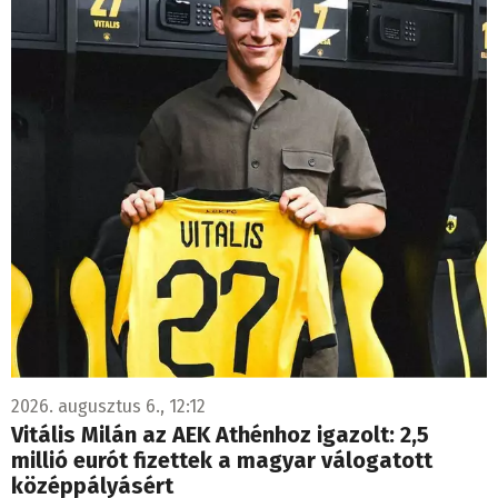
2026. augusztus 6., 12:12
Vitális Milán az AEK Athénhoz igazolt: 2,5
millió eurót fizettek a magyar válogatott
középpályásért