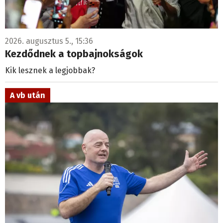
2026. augusztus 5., 15:36
Kezdődnek a topbajnokságok
Kik lesznek a legjobbak?
A vb után