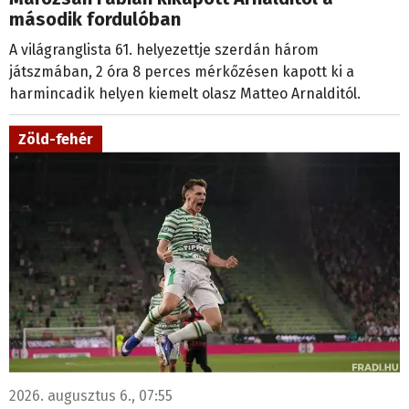
második fordulóban
A világranglista 61. helyezettje szerdán három
játszmában, 2 óra 8 perces mérkőzésen kapott ki a
harmincadik helyen kiemelt olasz Matteo Arnalditól.
Zöld-fehér
2026. augusztus 6., 07:55