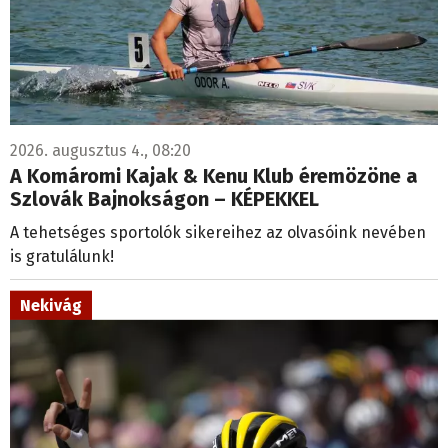
2026. augusztus 4., 08:20
A Komáromi Kajak & Kenu Klub éremözöne a
Szlovák Bajnokságon – KÉPEKKEL
A tehetséges sportolók sikereihez az olvasóink nevében
is gratulálunk!
Nekivág