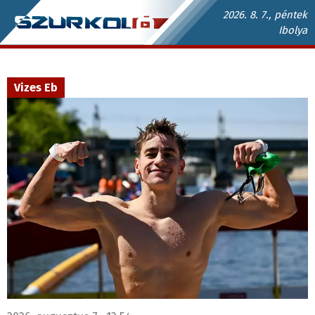
Ugrás
2026. 8. 7., péntek
Ibolya
a
Szurkoló.sk
tartalomra
fő
navigáció
Vizes Eb