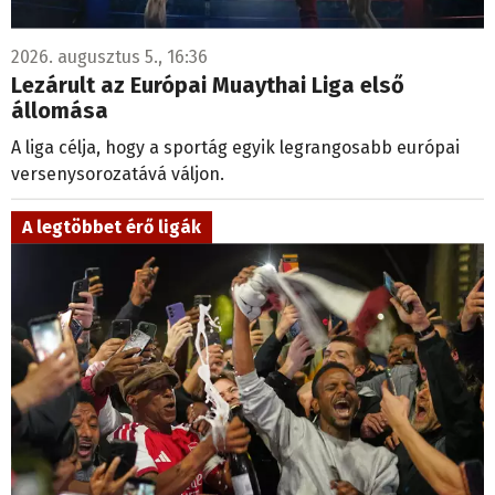
2026. augusztus 5., 16:36
Lezárult az Európai Muaythai Liga első
állomása
A liga célja, hogy a sportág egyik legrangosabb európai
versenysorozatává váljon.
A legtöbbet érő ligák