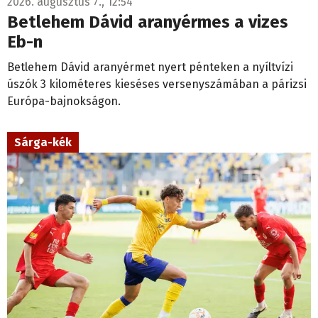
2026. augusztus 7., 12:54
Betlehem Dávid aranyérmes a vizes
Eb-n
Betlehem Dávid aranyérmet nyert pénteken a nyíltvízi
úszók 3 kilométeres kieséses versenyszámában a párizsi
Európa-bajnokságon.
Sárga-kék