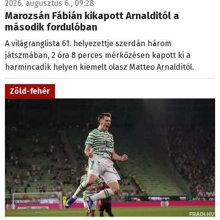
2026. augusztus 6., 09:28
Marozsán Fábián kikapott Arnalditól a
második fordulóban
A világranglista 61. helyezettje szerdán három
játszmában, 2 óra 8 perces mérkőzésen kapott ki a
harmincadik helyen kiemelt olasz Matteo Arnalditól.
Zöld-fehér