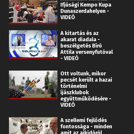
Ifjúsági Kempo Kupa
Dunaszerdahelyen -
VIDEÓ
A kitartás és az
akarat diadala -
beszélgetés Bíró
Attila versenyfutóval
- VIDEÓ
Ott voltunk, mikor
pecsét került a hazai
történelmi
íjászklubok
együttműködésére -
VIDEÓ
A szellemi fejlődés
fontossága - minden
amit az aikidóról