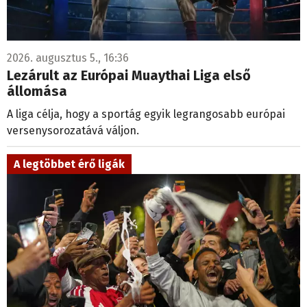
2026. augusztus 5., 16:36
Lezárult az Európai Muaythai Liga első
állomása
A liga célja, hogy a sportág egyik legrangosabb európai
versenysorozatává váljon.
A legtöbbet érő ligák