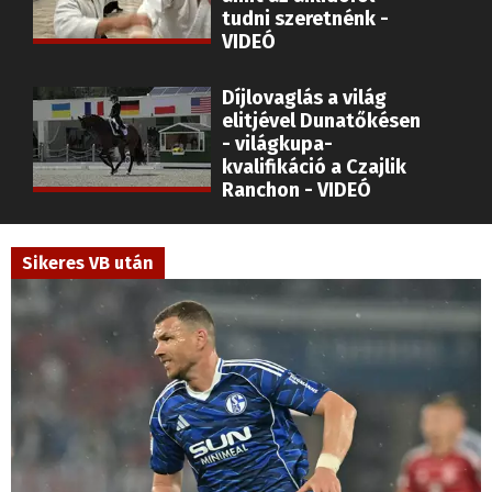
tudni szeretnénk -
VIDEÓ
Díjlovaglás a világ
elitjével Dunatőkésen
- világkupa-
kvalifikáció a Czajlik
Ranchon - VIDEÓ
Sikeres VB után