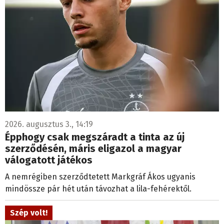
2026. augusztus 3., 14:19
Épphogy csak megszáradt a tinta az új
szerződésén, máris eligazol a magyar
válogatott játékos
A nemrégiben szerződtetett Markgráf Ákos ugyanis
mindössze pár hét után távozhat a lila-fehérektől.
Szép volt!