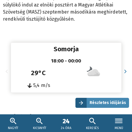
súlylökő indul az elnöki posztért a Magyar Atlétikai
Szövetség (MASZ) szeptember másodikára meghirdetett,
rendkívüli tisztújító közgyűlésén.
Somorja
18:00 - 00:00
29°C
↓
5,4 m/s
Részletes időjárás
Időjárás előrejelzésünk a
MET Norway
segítségével jelenik meg.
NAGYÍT
KICSINYÍT
24 ÓRA
KERESÉS
MENÜ