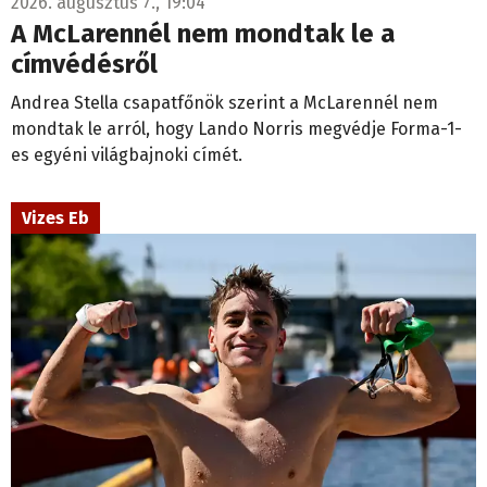
2026. augusztus 7., 19:04
A McLarennél nem mondtak le a
címvédésről
Andrea Stella csapatfőnök szerint a McLarennél nem
mondtak le arról, hogy Lando Norris megvédje Forma-1-
es egyéni világbajnoki címét.
Vizes Eb