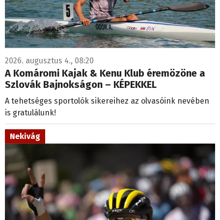
2026. augusztus 4., 08:20
A Komáromi Kajak & Kenu Klub éremözöne a
Szlovák Bajnokságon – KÉPEKKEL
A tehetséges sportolók sikereihez az olvasóink nevében
is gratulálunk!
Nekivág