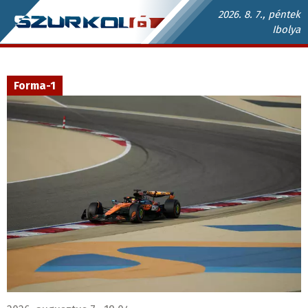
Ugrás
2026. 8. 7., péntek
Ibolya
a
Szurkoló.sk
tartalomra
fő
navigáció
Forma-1