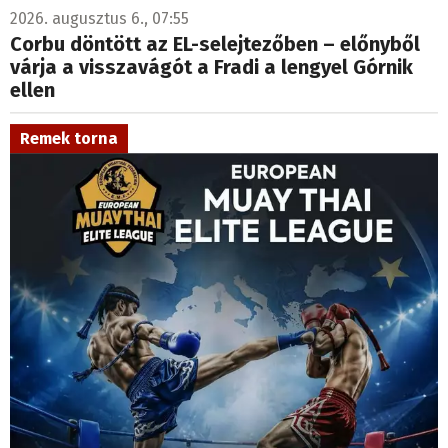
2026. augusztus 6., 07:55
Corbu döntött az EL-selejtezőben – előnyből
várja a visszavágót a Fradi a lengyel Górnik
ellen
Remek torna