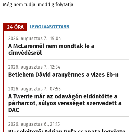
Még nem tudja, meddig folytatja.
24 ÓRA
LEGOLVASOTTABB
2026. augusztus 7., 19:04
A McLarennél nem mondtak le a
címvédésről
2026. augusztus 7., 12:54
Betlehem Dávid aranyérmes a vizes Eb-n
2026. augusztus 7., 07:55
A Twente már az odavágón eldöntötte a
párharcot, súlyos vereséget szenvedett a
DAC
2026. augusztus 6., 21:15
KL-selejtező: Adrian Guľa csapata legyőzte