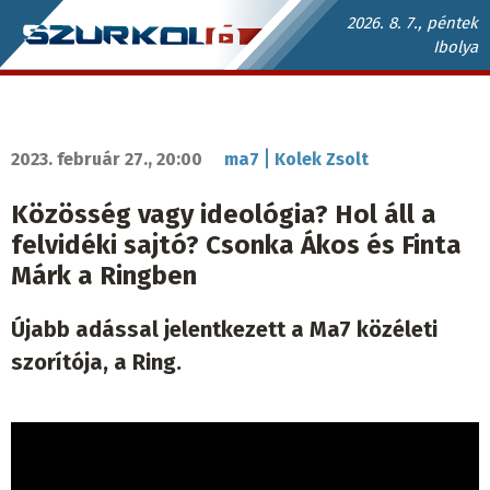
Ugrás
2026. 8. 7., péntek
Ibolya
a
Szurkoló.sk
tartalomra
fő
navigáció
|
2023. február 27., 20:00
ma7
Kolek Zsolt
Közösség vagy ideológia? Hol áll a
felvidéki sajtó? Csonka Ákos és Finta
Márk a Ringben
Újabb adással jelentkezett a Ma7 közéleti
szorítója, a Ring.