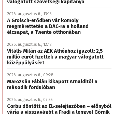
válogatott szövetségi kapitánya
2026. augusztus 6., 13:13
A Grolsch-erődben vár komoly
megmérettetés a DAC-ra a holland
élcsapat, a Twente otthonában
2026. augusztus 6., 12:12
Vitális Milán az AEK Athénhoz igazolt: 2,5
millió eurót fizettek a magyar válogatott
középpályásért
2026. augusztus 6., 09:28
Marozsán Fábián kikapott Arnalditól a
második fordulóban
2026. augusztus 6., 07:55
Corbu döntött az EL-selejtezőben – előnyből
várja a visszavágót a Fradi a lengyel Górnik