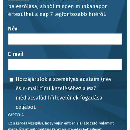
beleszólása, abból minden munkanapon
értesülhet a nap 7 legfontosabb híréről.
Név
E-mail
Hozzájárulok a személyes adataim (név
és e-mail cím) kezeléséhez a Ma7
médiacsalád hírlevelének fogadása
céljából.
CAPTCHA
Ez a kérdés vizsgálja, hogy vajon ember-e a látogató, valamint
megelőzi az automatikus kéretlen üzenetek beküldését.