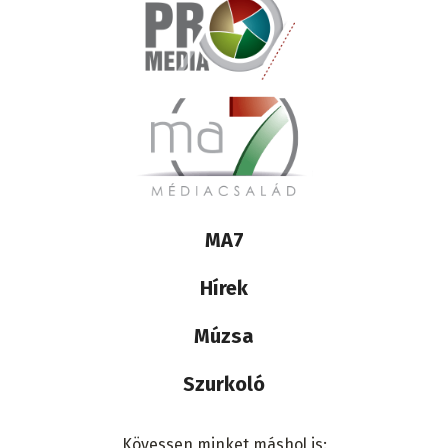
Lábléc
MA7
médiacsalád
Hírek
Múzsa
Szurkoló
Kövessen minket máshol is: