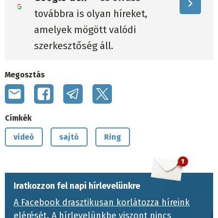
továbbra is olyan híreket,
amelyek mögött valódi
szerkesztőség áll.
Megosztás
Címkék
videó
sajtó
Ring
Iratkozzon fel napi hírlevelünkre
A Facebook drasztikusan korlátozza híreink
elérését.
A hírlevelünkbe viszont nincs