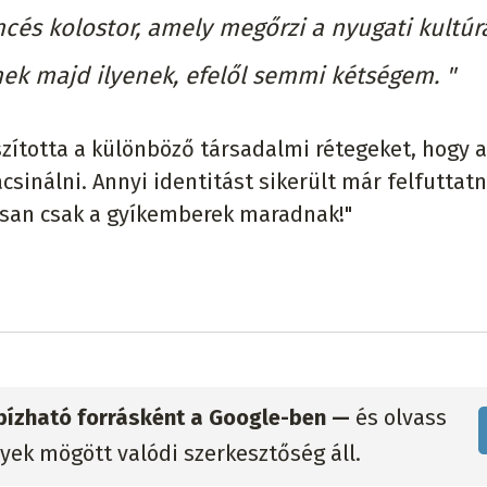
cés kolostor, amely megőrzi a nyugati kultúrá
nek majd ilyenek, efelől semmi kétségem. "
ította a különböző társadalmi rétegeket, hogy a
inálni. Annyi identitást sikerült már felfuttatn
assan csak a gyíkemberek maradnak!"
gbízható forrásként a Google-ben —
és olvass
lyek mögött valódi szerkesztőség áll.