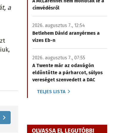
A McLarennél nem mondtak le a
t, a
címvédésről
2026. augusztus 7., 12:54
Betlehem Dávid aranyérmes a
zt
vizes Eb-n
iuk,
2026. augusztus 7., 07:55
A Twente már az odavágón
eldöntötte a párharcot, súlyos
vereséget szenvedett a DAC
TELJES LISTA
OLVASSA EL LEGUTÓBBI