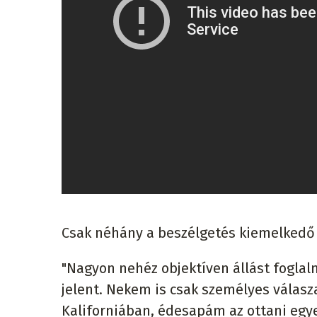
Csak néhány a beszélgetés kiemelkedő p
"Nagyon nehéz objektíven állást foglaln
jelent. Nekem is csak személyes válas
Kaliforniában, édesapám az ottani egye