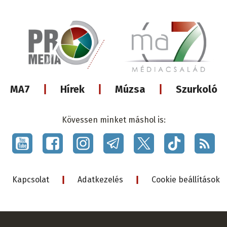
Lábléc
MA7
Hírek
Múzsa
Szurkoló
médiacsalá
Kövessen minket máshol is:
Social
menu
Lábléc
Kapcsolat
Adatkezelés
Cookie beállítások