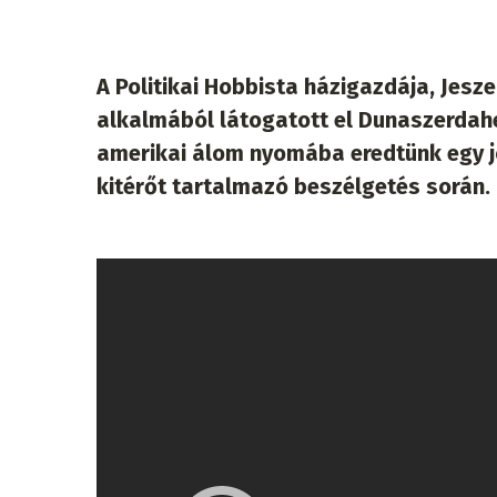
A Politikai Hobbista házigazdája, Jesz
alkalmából látogatott el Dunaszerdahel
amerikai álom nyomába eredtünk egy jón
kitérőt tartalmazó beszélgetés során.