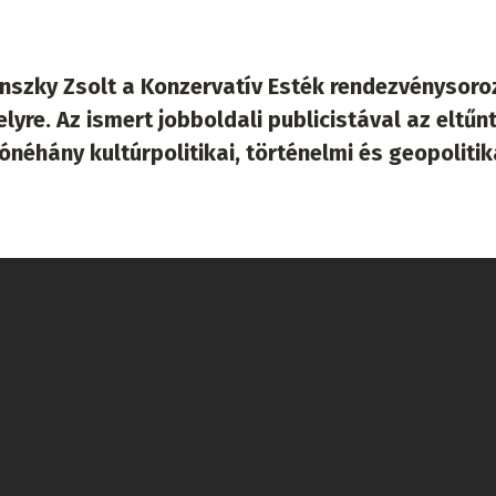
enszky Zsolt a Konzervatív Esték rendezvénysoro
yre. Az ismert jobboldali publicistával az eltűn
éhány kultúrpolitikai, történelmi és geopolitik