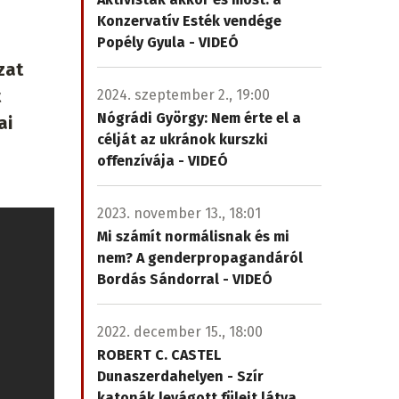
Konzervatív Esték vendége
Popély Gyula - VIDEÓ
zat
t
2024. szeptember 2., 19:00
Nógrádi György: Nem érte el a
ai
célját az ukránok kurszki
offenzívája - VIDEÓ
2023. november 13., 18:01
Mi számít normálisnak és mi
nem? A genderpropagandáról
Bordás Sándorral - VIDEÓ
2022. december 15., 18:00
ROBERT C. CASTEL
Dunaszerdahelyen - Szír
katonák levágott füleit látva