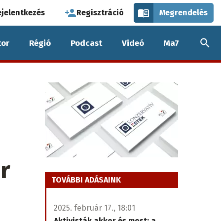
használói
ejelentkezés
Regisztráció
Megrendelés
k
or
Régió
Podcast
Videó
Ma7
nüje
r
TOVÁBBI ADÁSAINK
2025. február 17., 18:01
Aktivisták akkor és most: a