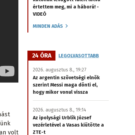
értettem meg, mi a háború! -
VIDEÓ
MINDEN ADÁS
24 ÓRA
LEGOLVASOTTABB
2026. augusztus 8., 19:27
Az argentin szövetségi elnök
szerint Messi maga dönti el,
hogy mikor vonul vissza
2026. augusztus 8., 19:14
mást
Az ipolysági Urblík József
tünk
vezérletével a Vasas kiütötte a
an volt
ZTE-t