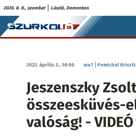
Ugrás
2026. 8. 8., szombat
László, Domonkos
a
Szurkoló.sk
tartalomra
fő
navigáció
|
2023. április 3., 18:00
ma7
Pomichal Kriszt
Jeszenszky Zsol
összeesküvés-el
valóság! - VIDEÓ