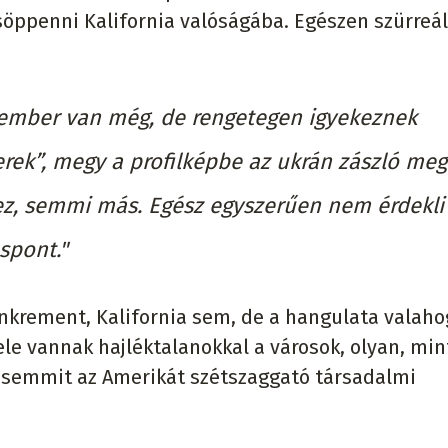
öppenni Kalifornia valóságába. Egészen szürreál
ember van még, de rengetegen igyekeznek
ek”, megy a profilképbe az ukrán zászló meg
s ez, semmi más. Egész egyszerűen nem érdekli
spont."
önkrement, Kalifornia sem, de a hangulata valaho
ele vannak hajléktalanokkal a városok, olyan, min
 semmit az Amerikát szétszaggató társadalmi