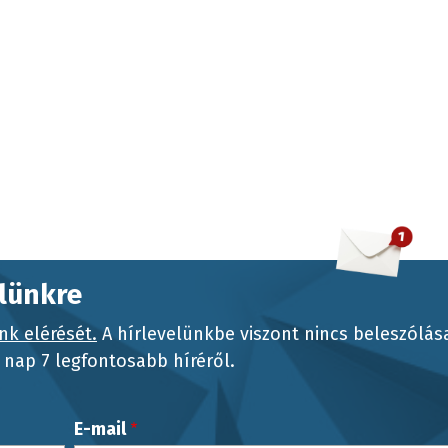
elünkre
nk elérését.
A hírlevelünkbe viszont nincs beleszólás
nap 7 legfontosabb híréről.
E-mail