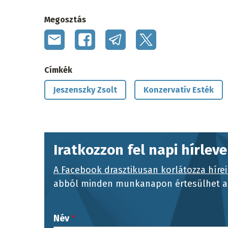
Megosztás
Címkék
Jeszenszky Zsolt
Konzervatív Esték
Iratkozzon fel napi hírlev
A Facebook drasztikusan korlátozza hírei
abból minden munkanapon értesülhet a 
Név