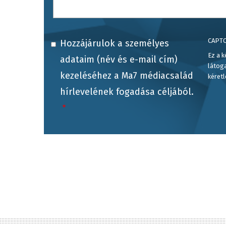
CAPT
Hozzájárulok a személyes
Ez a k
adataim (név és e-mail cím)
látog
kezeléséhez a Ma7 médiacsalád
kéretl
hírlevelének fogadása céljából.