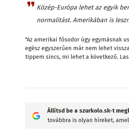
Közép-Európa lehet az egyik ben
normalitást. Amerikában is lesz
"Az amerikai fősodor úgy egymásnak usz
egész egyszerűen már nem lehet visszacs
tippem sincs, mi lehet a következő. L
Állítsd be a szurkolo.sk-t me
továbbra is olyan híreket, ame