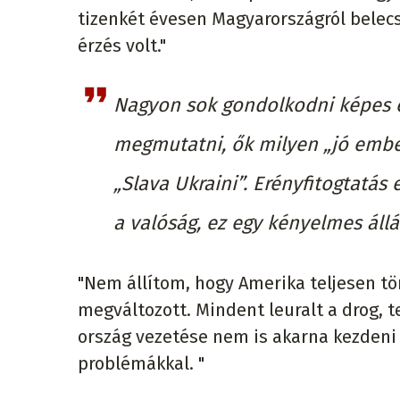
tizenkét évesen Magyarországról belecs
érzés volt."
Nagyon sok gondolkodni képes 
megmutatni, ők milyen „jó ember
„Slava Ukraini”. Erényfitogtatá
a valóság, ez egy kényelmes állá
"Nem állítom, hogy Amerika teljesen t
megváltozott. Mindent leuralt a drog, t
ország vezetése nem is akarna kezdeni
problémákkal. "