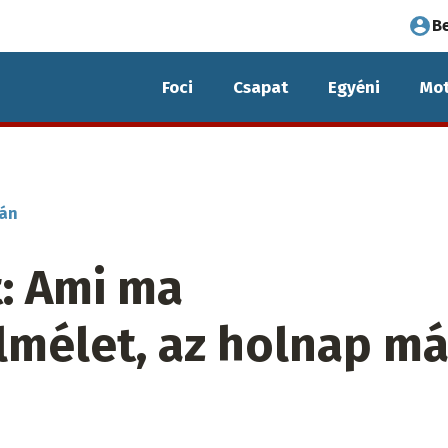
Fel
B
fió
Foci
Csapat
Egyéni
Mot
me
ián
t: Ami ma
mélet, az holnap má