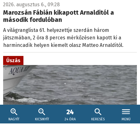
2026. augusztus 6., 09:28
Marozsán Fábián kikapott Arnalditól a
második fordulóban
A világranglista 61. helyezettje szerdán három
játszmában, 2 óra 8 perces mérkőzésen kapott ki a
harmincadik helyen kiemelt olasz Matteo Arnalditól.
Úszás
NAGYÍT
KICSINYÍT
24 ÓRA
KERESÉS
MENÜ