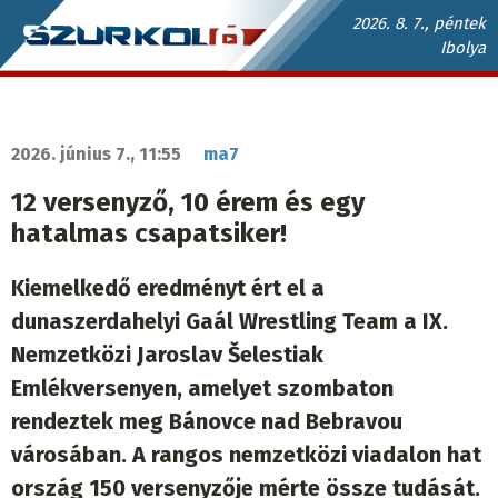
Ugrás
2026. 8. 7., péntek
Ibolya
a
Szurkoló.sk
tartalomra
fő
navigáció
2026. június 7., 11:55
ma7
12 versenyző, 10 érem és egy
hatalmas csapatsiker!
Kiemelkedő eredményt ért el a
dunaszerdahelyi Gaál Wrestling Team a IX.
Nemzetközi Jaroslav Šelestiak
Emlékversenyen, amelyet szombaton
rendeztek meg Bánovce nad Bebravou
városában. A rangos nemzetközi viadalon hat
ország 150 versenyzője mérte össze tudását.