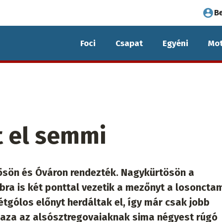
Fel
B
fió
Foci
Csapat
Egyéni
Mot
me
 el semmi
ösön és Óváron rendezték. Nagykürtösön a
bra is két ponttal vezetik a mezőnyt a losoncta
étgólos előnyt herdáltak el, így már csak jobb
aza az alsósztregovaiaknak sima négyest rúgó