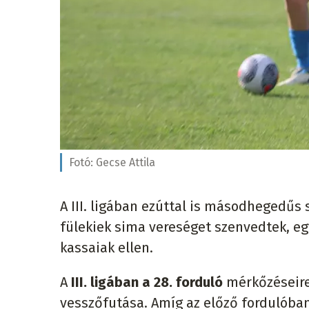
Fotó:
Gecse Attila
A III. ligában ezúttal is másodhegedűs 
fülekiek sima vereséget szenvedtek, e
kassaiak ellen.
A
III. ligában a 28. forduló
mérkőzéseire
vesszőfutása. Amíg az előző fordulóba