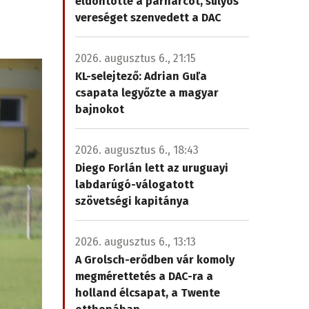
eldöntötte a párharcot, súlyos
vereséget szenvedett a DAC
2026. augusztus 6., 21:15
KL-selejtező: Adrian Guľa
csapata legyőzte a magyar
bajnokot
2026. augusztus 6., 18:43
Diego Forlán lett az uruguayi
labdarúgó-válogatott
szövetségi kapitánya
2026. augusztus 6., 13:13
A Grolsch-erődben vár komoly
megmérettetés a DAC-ra a
holland élcsapat, a Twente