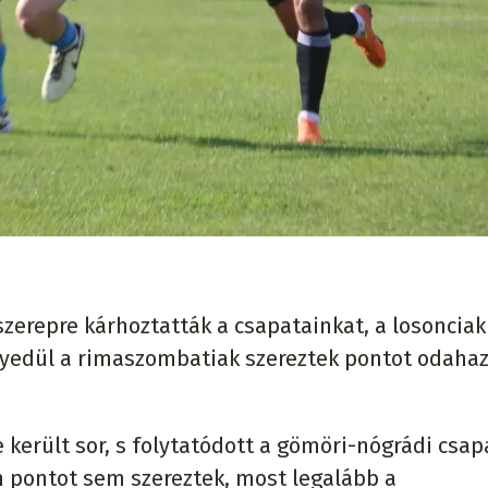
szerepre kárhoztatták a csapatainkat, a losonciak
gyedül a rimaszombatiak szereztek pontot odahaz
 került sor, s folytatódott a gömöri-nógrádi csap
n pontot sem szereztek, most legalább a