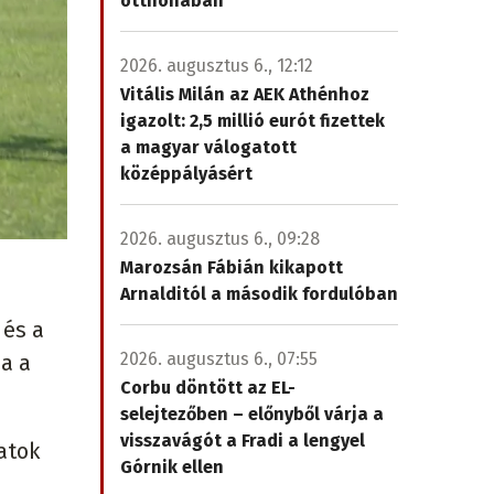
otthonában
2026. augusztus 6., 12:12
Vitális Milán az AEK Athénhoz
igazolt: 2,5 millió eurót fizettek
a magyar válogatott
középpályásért
2026. augusztus 6., 09:28
Marozsán Fábián kikapott
Arnalditól a második fordulóban
 és a
2026. augusztus 6., 07:55
a a
Corbu döntött az EL-
selejtezőben – előnyből várja a
visszavágót a Fradi a lengyel
atok
Górnik ellen