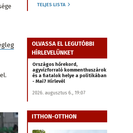
TELJES LISTA
esége
OLVASSA EL LEGUTÓBBI
égleg
HÍRLEVELÜNKET
Országos hőrekord,
agyvízforraló kommenthuszárok
el.
és a fiatalok helye a politikában
- Mai7 Hírlevél
2026. augusztus 6., 19:07
ITTHON-OTTHON