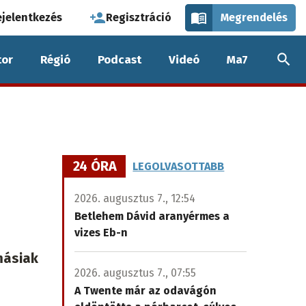
használói
ejelentkezés
Regisztráció
Megrendelés
k
or
Régió
Podcast
Videó
Ma7
nüje
24 ÓRA
LEGOLVASOTTABB
2026. augusztus 7., 12:54
Betlehem Dávid aranyérmes a
vizes Eb-n
másiak
2026. augusztus 7., 07:55
A Twente már az odavágón