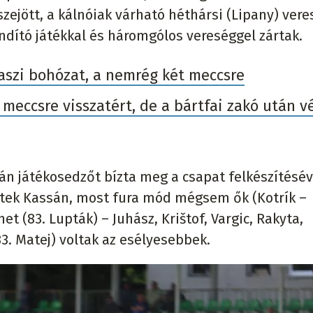
zejött, a kálnóiak várható héthársi (Lipany) ver
ándító játékkal és háromgólos vereséggel zártak.
szi bohózat, a nemrég két meccsre
meccsre visszatért, de a bártfai zakó után v
án játékosedzőt bízta meg a csapat felkészítésév
ztek Kassán, most fura mód mégsem ők (Kotrík –
t (83. Lupták) – Juhász, Krištof, Vargic, Rakyta,
3. Matej) voltak az esélyesebbek.