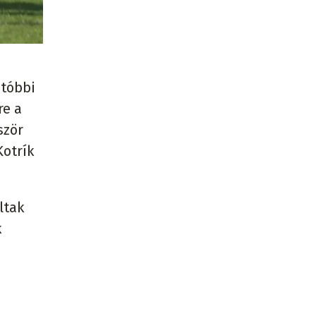
utóbbi
re a
ször
Kotrík
ltak
k