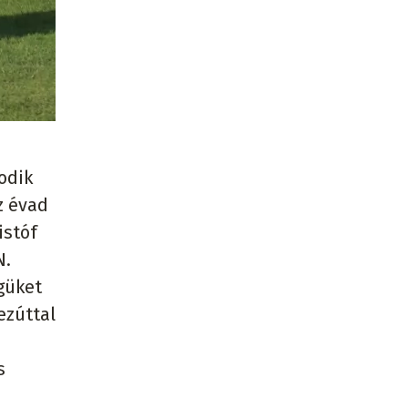
odik
z évad
istóf
N.
güket
ezúttal
s