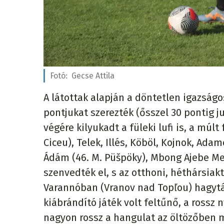
Fotó:
Gecse Attila
A látottak alapján a döntetlen igazság
pontjukat szerezték (ősszel 30 pontig j
végére kilyukadt a füleki lufi is, a múlt
Ciceu), Telek, Illés, Köböl, Kojnok, Adam
Ádám (46. M. Püšpöky), Mbong Ajebe Me
szenvedték el, s az otthoni, héthársia
Varannóban (Vranov nad Topľou) hagytá
kiábrándító játék volt feltűnő, a ross
nagyon rossz a hangulat az öltözőben