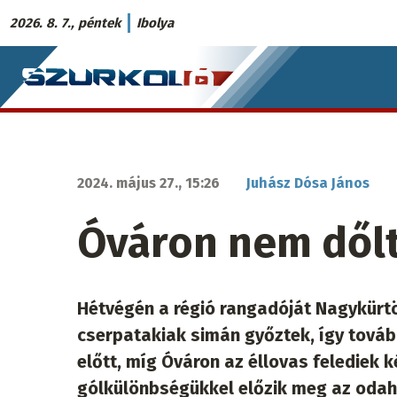
Ugrás
2026. 8. 7., péntek
Ibolya
a
Szurkoló.sk
tartalomra
fő
navigáció
2024. május 27., 15:26
Juhász Dósa János
Óváron nem dőlt
Hétvégén a régió rangadóját Nagykürt
cserpatakiak simán győztek, így továb
előtt, míg Óváron az éllovas felediek k
gólkülönbségükkel előzik meg az odah