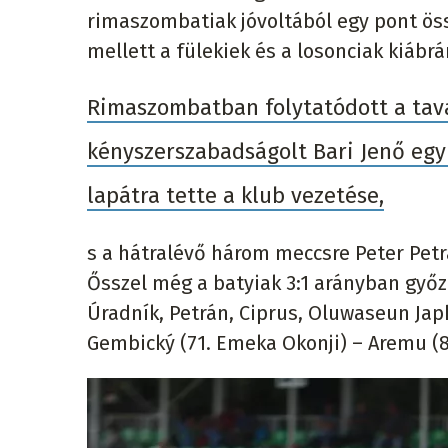
rimaszombatiak jóvoltából egy pont öss
mellett a fülekiek és a losonciak kiábr
Rimaszombatban folytatódott a tava
kényszerszabadságolt Bari Jenő egy 
lapátra tette a klub vezetése,
s a hátralévő három meccsre Peter Petr
Ősszel még a batyiak 3:1 arányban győ
Úradník, Petrán, Ciprus, Oluwaseun Japhe
Gembický (71. Emeka Okonji) – Aremu (8