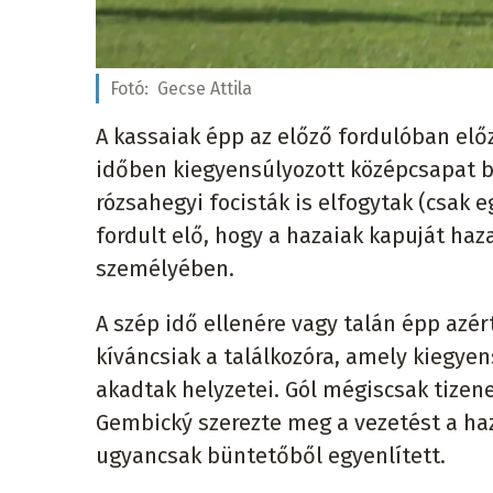
Fotó:
Gecse Attila
A kassaiak épp az előző fordulóban elő
időben kiegyensúlyozott középcsapat b
rózsahegyi focisták is elfogytak (csak 
fordult elő, hogy a hazaiak kapuját haz
személyében.
A szép idő ellenére vagy talán épp azé
kíváncsiak a találkozóra, amely kiegye
akadtak helyzetei. Gól mégiscsak tizene
Gembický szerezte meg a vezetést a haz
ugyancsak büntetőből egyenlített.