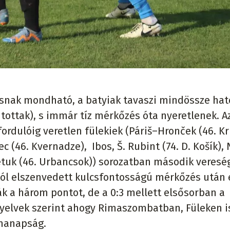
osnak mondható, a batyiak tavaszi mindössze hat
utottak), s immár tíz mérkőzés óta nyeretlenek. A
 fordulóig veretlen fülekiek (Páriš–Hronček (46. Kr
ec (46. Kvernadze), Ibos, Š. Rubint (74. D. Košík), 
tuk (46. Urbancsok)) sorozatban második veresé
któl elszenvedett kulcsfontosságú mérkőzés után 
k a három pontot, de a 0:3 mellett elsősorban a
z nyelvek szerint ahogy Rimaszombatban, Füleken i
 manapság.