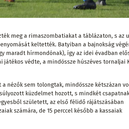
zték meg a rimaszombatiakat a táblázaton, s az 
enyomását keltették. Batyiban a bajnokság végé
egy maradt hírmondónak), így az idei évadban elő
ai játékos védte, a mindössze húszéves tornaljai 
rt a nézők sem tolongtak, mindössze kétszázan vo
nsúlyozott küzdelmet hozott, s mindkét csapatna
gyesből született, az első félidő rájátszásában
aiak számára, de 15 perccel később a kassaiak