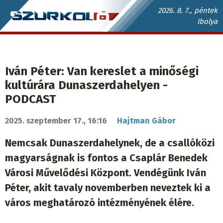
Ugrás
2026. 8. 7., péntek
Ibolya
a
Szurkoló.sk
tartalomra
fő
navigáció
Iván Péter: Van kereslet a minőségi
kultúrára Dunaszerdahelyen -
PODCAST
2025. szeptember 17., 16:16
Hajtman Gábor
Nemcsak Dunaszerdahelynek, de a csallóközi
magyarságnak is fontos a Csaplár Benedek
Városi Művelődési Központ. Vendégünk Iván
Péter, akit tavaly novemberben neveztek ki a
város meghatározó intézményének élére.