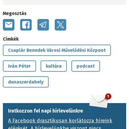
Megosztás
Címkék
Csaplár Benedek Városi Művelődési Központ
Iván Péter
kultúra
podcast
dunaszerdahely
Iratkozzon fel napi hírlevelünkre
A Facebook drasztikusan korlátozza híreink
elérését.
A hírlevelünkbe viszont nincs