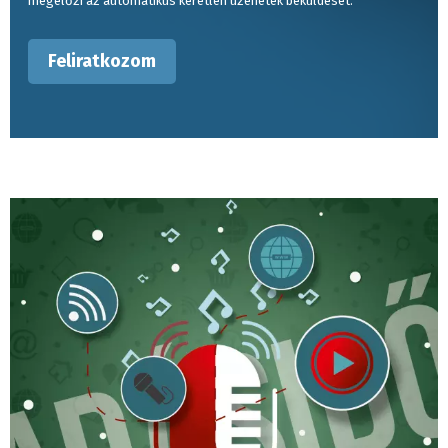
megelőzi az automatikus kéretlen üzenetek beküldését.