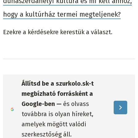
dunaszerdahelyi kultúra és mi kell ahhoz,
hogy a kultúrház termei megteljenek?
Ezekre a kérdésekre kerestük a választ.
Állítsd be a szurkolo.sk-t
megbízható forrásként a
Google-ben —
és olvass
továbbra is olyan híreket,
amelyek mögött valódi
szerkesztőség áll.