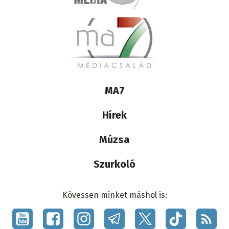
Lábléc
MA7
médiacsalád
Hírek
Múzsa
Szurkoló
Kövessen minket máshol is:
Social
menu