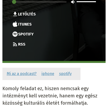
LETÖLTÉS
ITUNES
SPOTIFY
RSS
Mi az a podcast?
iphone
spotify
Komoly feladat ez, hiszen nemcsak egy
intézményt kell vezetnie, hanem egy egész
közösség kulturális életét formálhatja.