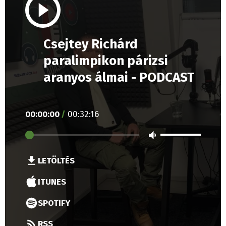
Csejtey Richárd
paralimpikon párizsi
aranyos álmai - PODCAST
00
:
00
:
00
/
00
:
32
:
16
LETÖLTÉS
ITUNES
SPOTIFY
RSS