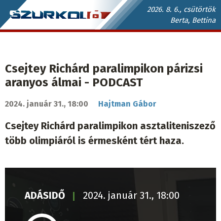
Ugrás
2026. 8. 6., csütörtök
Berta, Bettina
a
Szurkoló.sk
tartalomra
fő
navigáció
Csejtey Richárd paralimpikon párizsi
aranyos álmai - PODCAST
2024. január 31., 18:00
Hajtman Gábor
Csejtey Richárd paralimpikon asztaliteniszező
több olimpiáról is érmesként tért haza.
ADÁSIDŐ
2024. január 31., 18:00