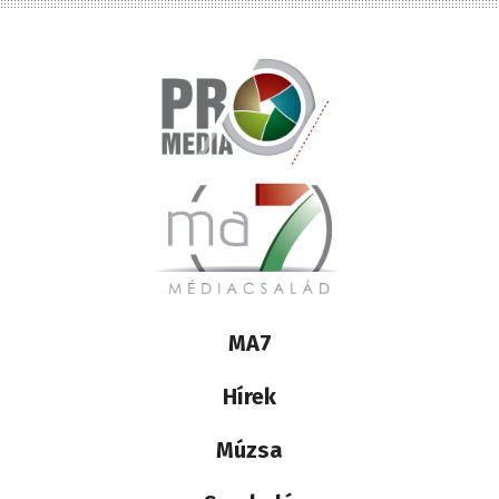
Lábléc
MA7
médiacsalád
Hírek
Múzsa