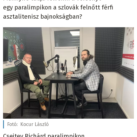
egy paralimpikon a szlovák felnőtt férfi
asztalitenisz bajnokságban?
Fotó:
Kocur László
Csejtey Richárd paralimpikon