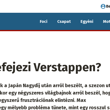
Fel
B
fió
Foci
Csapat
Egyéni
Mot
me
efejezi Verstappen?
 a Japán Nagydíj után arról beszélt, a szezon u
ikor egy négyszeres világbajnok arról beszél, ho
egyszerű frusztrációnak elintézni. Max
egy mélyebb probléma tünete, mint egy rosszul s