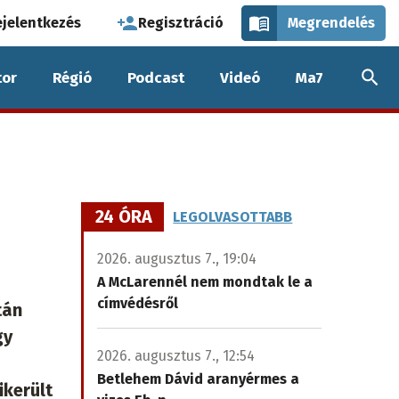
használói
ejelentkezés
Regisztráció
Megrendelés
k
or
Régió
Podcast
Videó
Ma7
nüje
24 ÓRA
LEGOLVASOTTABB
2026. augusztus 7., 19:04
A McLarennél nem mondtak le a
címvédésről
tán
gy
2026. augusztus 7., 12:54
Betlehem Dávid aranyérmes a
ikerült