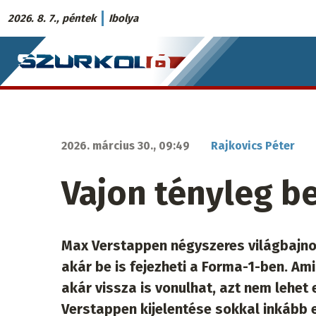
Ugrás
2026. 8. 7., péntek
Ibolya
a
Szurkoló.sk
tartalomra
fő
navigáció
2026. március 30., 09:49
Rajkovics Péter
Vajon tényleg b
Max Verstappen négyszeres világbajnok
akár be is fejezheti a Forma-1-ben. Am
akár vissza is vonulhat, azt nem lehet 
Verstappen kijelentése sokkal inkább 