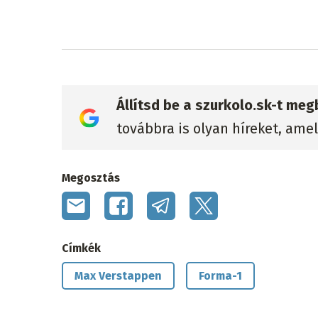
Állítsd be a szurkolo.sk-t me
továbbra is olyan híreket, ame
Megosztás
Címkék
Max Verstappen
Forma-1