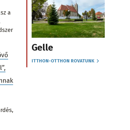
sz a
a
dszer
Gelle
övő
ITTHON-OTTHON ROVATUNK
”,
onnak
érdés,