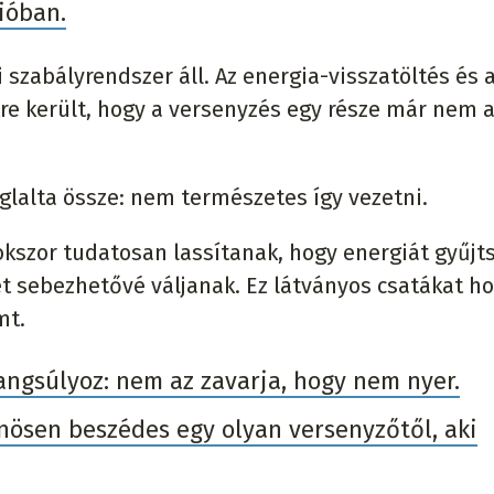
ióban.
 szabályrendszer áll. Az energia-visszatöltés és 
e került, hogy a versenyzés egy része már nem 
lalta össze: nem természetes így vezetni.
okszor tudatosan lassítanak, hogy energiát gyűjt
 sebezhetővé váljanak. Ez látványos csatákat ho
mt.
angsúlyoz: nem az zavarja, hogy nem nyer.
lönösen beszédes egy olyan versenyzőtől, aki