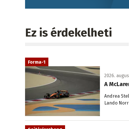
Ez is érdekelheti
Forma-1
2026. augusz
A McLare
Andrea Stel
Lando Norri