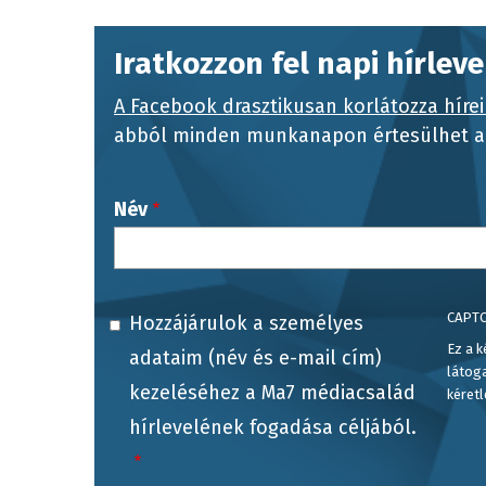
Iratkozzon fel napi hírlev
A Facebook drasztikusan korlátozza hírei
abból minden munkanapon értesülhet a 
Név
CAPT
Hozzájárulok a személyes
Ez a k
adataim (név és e-mail cím)
látog
kezeléséhez a Ma7 médiacsalád
kéretl
hírlevelének fogadása céljából.