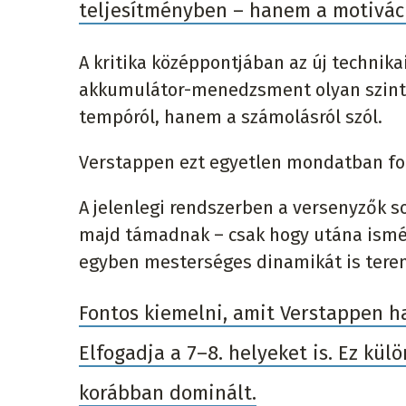
teljesítményben – hanem a motivác
A kritika középpontjában az új technikai
akkumulátor-menedzsment olyan szintr
tempóról, hanem a számolásról szól.
Verstappen ezt egyetlen mondatban fog
A jelenlegi rendszerben a versenyzők s
majd támadnak – csak hogy utána ismét
egyben mesterséges dinamikát is tere
Fontos kiemelni, amit Verstappen h
Elfogadja a 7–8. helyeket is. Ez kü
korábban dominált.