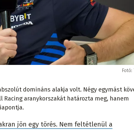
Fotó:
abszolút domináns alakja volt. Négy egymást köv
ll Racing aranykorszakát határozta meg, hanem
iapontja.
kran jön egy törés. Nem feltétlenül a