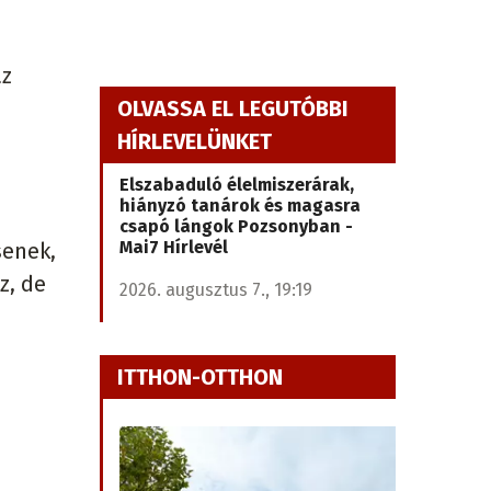
az
a
OLVASSA EL LEGUTÓBBI
HÍRLEVELÜNKET
Elszabaduló élelmiszerárak,
hiányzó tanárok és magasra
csapó lángok Pozsonyban -
Mai7 Hírlevél
senek,
z, de
2026. augusztus 7., 19:19
ITTHON-OTTHON