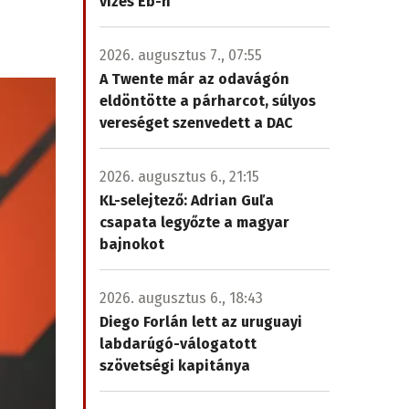
vizes Eb-n
2026. augusztus 7., 07:55
A Twente már az odavágón
eldöntötte a párharcot, súlyos
vereséget szenvedett a DAC
2026. augusztus 6., 21:15
KL-selejtező: Adrian Guľa
csapata legyőzte a magyar
bajnokot
2026. augusztus 6., 18:43
Diego Forlán lett az uruguayi
labdarúgó-válogatott
szövetségi kapitánya