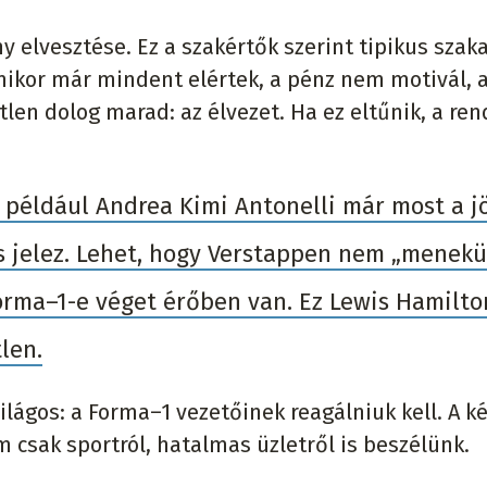
 elvesztése. Ez a szakértők szerint tipikus szaka
mikor már mindent elértek, a pénz nem motivál, 
len dolog marad: az élvezet. Ha ez eltűnik, a ren
l például Andrea Kimi Antonelli már most a j
is jelez. Lehet, hogy Verstappen nem „menekül
orma–1-e véget érőben van. Ez Lewis Hamilt
len.
lágos: a Forma–1 vezetőinek reagálniuk kell. A k
 csak sportról, hatalmas üzletről is beszélünk.