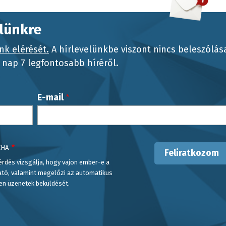
elünkre
nk elérését.
A hírlevelünkbe viszont nincs beleszólás
nap 7 legfontosabb híréről.
E-mail
CHA
érdés vizsgálja, hogy vajon ember-e a
ató, valamint megelőzi az automatikus
en üzenetek beküldését.