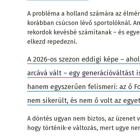
A probléma a holland számára az élmény
korábban csúcson lévő sportolóknál. A
rekordok kevésbé számítanak – és egyet
elkezd repedezni.
A 2026-os szezon eddigi képe – aho
arcává vált – egy generációváltást 
hanem egyszerűen felismeri: az ő F
nem sikerült, és nem ő volt az egyet
A döntés ugyan nem biztos, az üzenet vi
hogy történik-e változás, mert ugye nem