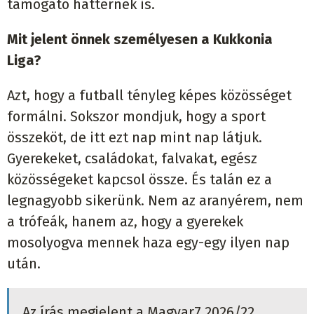
támogató háttérnek is.
Mit jelent önnek személyesen a Kukkonia
Liga?
Azt, hogy a futball tényleg képes közösséget
formálni. Sokszor mondjuk, hogy a sport
összeköt, de itt ezt nap mint nap látjuk.
Gyerekeket, családokat, falvakat, egész
közösségeket kapcsol össze. És talán ez a
legnagyobb sikerünk. Nem az aranyérem, nem
a trófeák, hanem az, hogy a gyerekek
mosolyogva mennek haza egy-egy ilyen nap
után.
Az írás megjelent a Magyar7 2026/22.