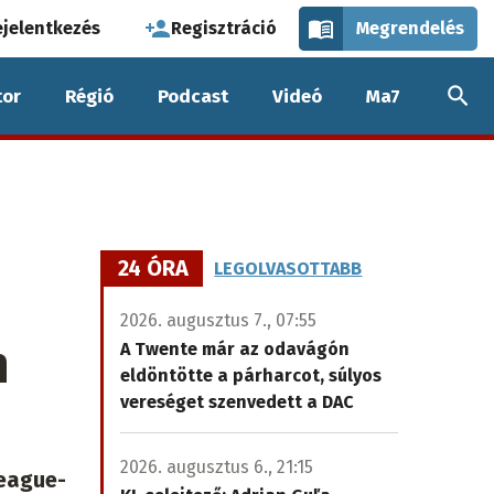
használói
ejelentkezés
Regisztráció
Megrendelés
k
or
Régió
Podcast
Videó
Ma7
nüje
24 ÓRA
LEGOLVASOTTABB
i
2026. augusztus 7., 07:55
n
A Twente már az odavágón
eldöntötte a párharcot, súlyos
vereséget szenvedett a DAC
2026. augusztus 6., 21:15
League-