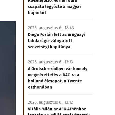
KL-selejtező: Adrian Guľa
csapata legyőzte a magyar
bajnokot
2026. augusztus 6., 18:43
Diego Forlán lett az uruguayi
labdarúgó-válogatott
szövetségi kapitánya
2026. augusztus 6., 13:13
A Grolsch-erődben vár komoly
megmérettetés a DAC-ra a
holland élcsapat, a Twente
otthonában
2026. augusztus 6., 12:12
Vitális Milán az AEK Athénhoz