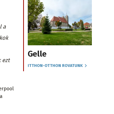
l a
okok
Gelle
 ezt
ITTHON-OTTHON ROVATUNK
verpool
 a