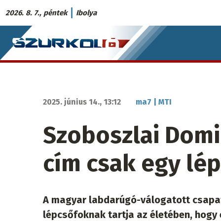
Ugrás
2026. 8. 7., péntek
Ibolya
a
Szurkoló.sk
tartalomra
fő
navigáció
2025. június 14., 13:12
ma7 | MTI
Szoboszlai Domin
cím csak egy lé
A magyar labdarúgó-válogatott csapat
lépcsőfoknak tartja az életében, hogy