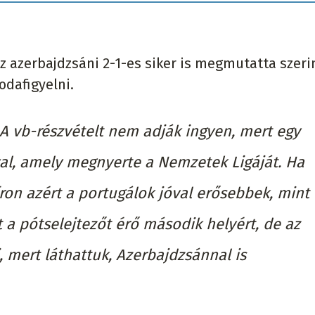
az azerbajdzsáni 2-1-es siker is megmutatta szeri
odafigyelni.
A vb-részvételt nem adják ingyen, mert egy
al, amely megnyerte a Nemzetek Ligáját. Ha
ron azért a portugálok jóval erősebbek, mint 
t a pótselejtezőt érő második helyért, de az
mert láthattuk, Azerbajdzsánnal is