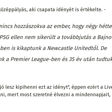
özéppályás, aki csapata idényét is értékelte. -
nincs hozzászokva az ember, hogy négy hétte
 PSG ellen nem sikerült a továbbjutás a Bajn
ben is kikaptunk a Newcastle Unitedtől. De
nk a Premier League-ben és 35 év után tudtuk
ó lesz kipihenni ezt az idényt", éppen ezért a Li
ni, mert most szeretné élvezni a mindennapjait,