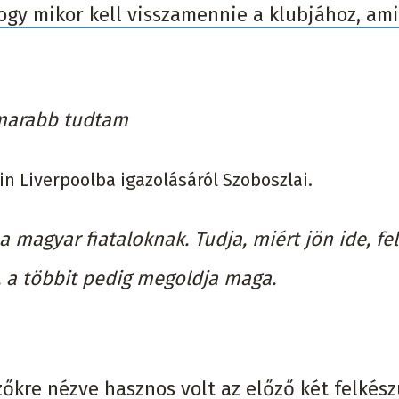
ogy mikor kell visszamennie a klubjához, ami
amarabb tudtam
n Liverpoolba igazolásáról Szoboszlai.
 magyar fiataloknak. Tudja, miért jön ide, fel
 a többit pedig megoldja maga.
őkre nézve hasznos volt az előző két felkész