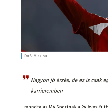
Fotó:
Mlsz.hu
Nagyon jó érzés, de ez is csak e
karrieremben
- mondta az M4 Sportnak a 24 éves futba