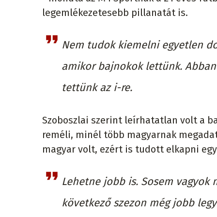
legemlékezetesebb pillanatát is.
Nem tudok kiemelni egyetlen do
amikor bajnokok lettünk. Abban 
tettünk az i-re.
Szoboszlai szerint leírhatatlan volt a ba
reméli, minél több magyarnak megadati
magyar volt, ezért is tudott elkapni egy
Lehetne jobb is. Sosem vagyok 
következő szezon még jobb leg