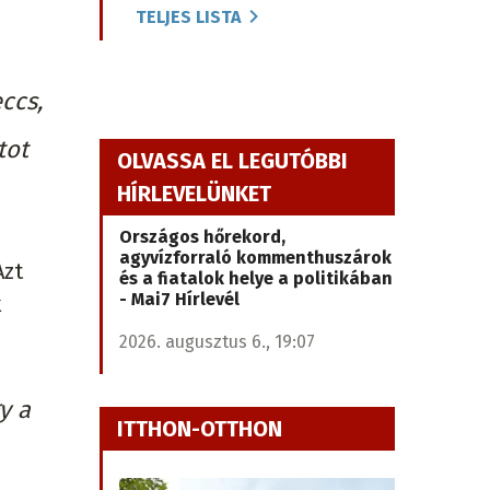
TELJES LISTA
ccs,
tot
OLVASSA EL LEGUTÓBBI
HÍRLEVELÜNKET
Országos hőrekord,
agyvízforraló kommenthuszárok
Azt
és a fiatalok helye a politikában
- Mai7 Hírlevél
k
2026. augusztus 6., 19:07
y a
ITTHON-OTTHON