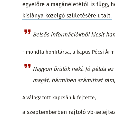
egyelőre a magánéletétől is függ, h
kislánya közelgő születésére utalt.
Belsős információkból kicsit h
- mondta honfitársa, a kapus Pécsi Ármi
Nagyon örülök neki. Jó példa ez a
magát, bármiben számíthat rám,
A válogatott kapcsán kifejtette,
a szeptemberben rajtoló vb-selejtez