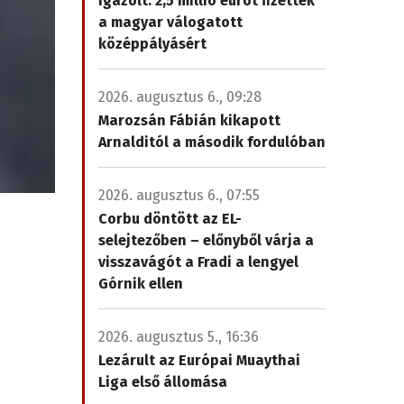
igazolt: 2,5 millió eurót fizettek
a magyar válogatott
középpályásért
2026. augusztus 6., 09:28
Marozsán Fábián kikapott
Arnalditól a második fordulóban
2026. augusztus 6., 07:55
Corbu döntött az EL-
selejtezőben – előnyből várja a
visszavágót a Fradi a lengyel
Górnik ellen
2026. augusztus 5., 16:36
Lezárult az Európai Muaythai
Liga első állomása