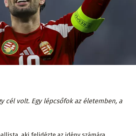
gy cél volt. Egy lépcsőfok az életemben, a
llista, aki felidézte az idény számára