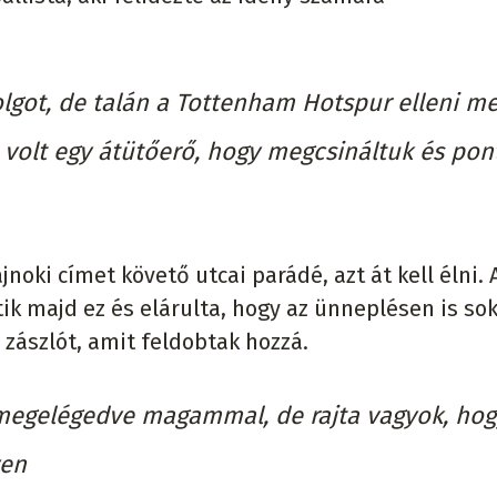
lgot, de talán a Tottenham Hotspur elleni me
volt egy átütőerő, hogy megcsináltuk és pon
jnoki címet követő utcai parádé, azt át kell élni. 
k majd ez és elárulta, hogy az ünneplésen is so
 zászlót, amit feldobtak hozzá.
megelégedve magammal, de rajta vagyok, hog
yen