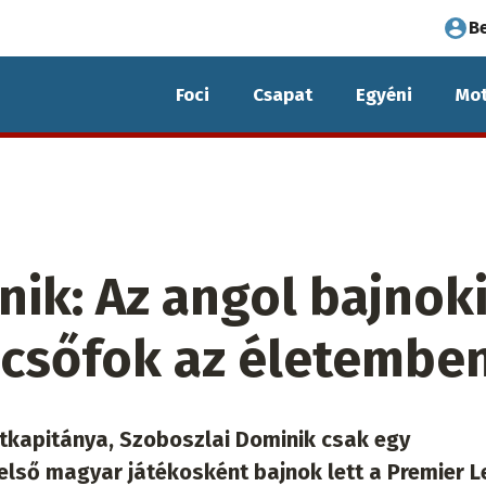
Fel
B
fió
Foci
Csapat
Egyéni
Mot
me
ik: Az angol bajnok
pcsőfok az életembe
kapitánya, Szoboszlai Dominik csak egy
 első magyar játékosként bajnok lett a Premier 