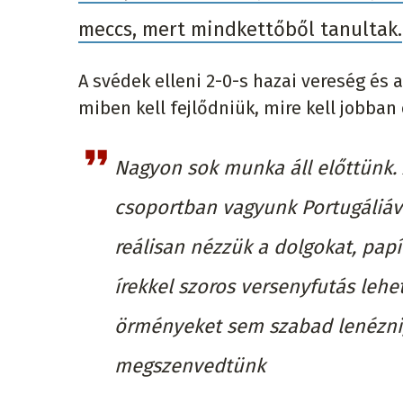
meccs, mert mindkettőből tanultak.
A svédek elleni 2-0-s hazai vereség és 
miben kell fejlődniük, mire kell jobban 
Nagyon sok munka áll előttünk. 
csoportban vagyunk Portugáliáv
reálisan nézzük a dolgokat, papí
írekkel szoros versenyfutás lehe
örményeket sem szabad lenézni, 
megszenvedtünk