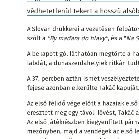
védhetetlenül tekert a hosszú alsó
A Slovan drukkerei a vezetésen felbáto
szólt a
"By maďara do hlavy"
, és a "
Na S
A bekapott gól láthatóan megtörte a ha
labdát, a dunaszerdahelyiek ritkán tud
A 37. percben aztán ismét veszélyeztet
fejese azonban elkerülte Takáč kapuját
Az első félidő vége előtt a hazaiak el
eresztett meg egy távoli lövést, Takáč
Az első játékrészben kiegyenlített párh
mezőnyben, majd a vendégek az első leh