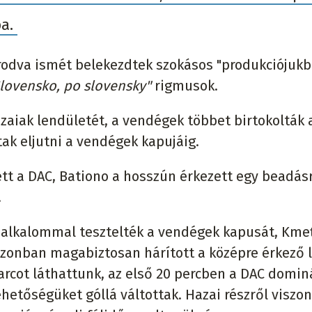
ba.
rodva ismét belekezdtek szokásos "produkciójukb
lovensko, po slovensky"
rigmusok.
zaiak lendületét, a vendégek többet birtokolták 
tak eljutni a vendégek kapujáig.
ett a DAC, Bationo a hosszún érkezett egy beadásr
.
ső alkalommal tesztelték a vendégek kapusát, Kme
 azonban magabiztosan hárított a középre érkező l
arcot láthattunk, az első 20 percben a DAC domin
etőségüket góllá váltottak. Hazai részről viszon