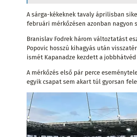
A sárga-kékeknek tavaly áprilisban sike
februári mérkőzésen azonban nagyon s
Branislav Fodrek három változtatást esz
Popovic hosszú kihagyás után visszatért
ismét Kapanadze kezdett a jobbhátvéd
A mérkőzés első pár perce eseménytelen
egyik csapat sem akart túl gyorsan fele