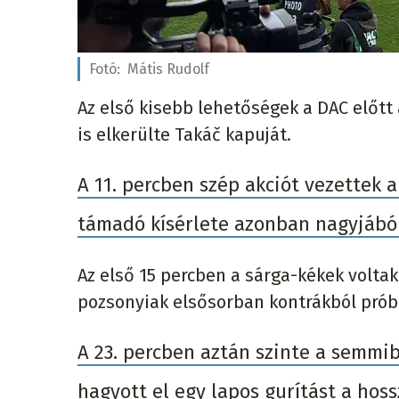
Fotó:
Mátis Rudolf
Az első kisebb lehetőségek a DAC előt
is elkerülte Takáč kapuját.
A 11. percben szép akciót vezettek a
támadó kísérlete azonban nagyjából
Az első 15 percben a sárga-kékek voltak
pozsonyiak elsősorban kontrákból prób
A 23. percben aztán szinte a semmi
hagyott el egy lapos gurítást a hos