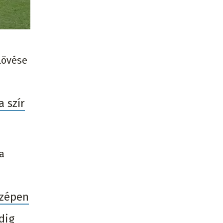
lövése
a szír
a
szépen
dig