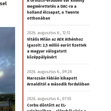
A Grolsch-erődben vár komoly
sel
megmérettetés a DAC-ra a
holland élcsapat, a Twente
otthonában
2026. augusztus 6., 12:12
Vitális Milán az AEK Athénhoz
igazolt: 2,5 millió eurót fizettek
a magyar válogatott
középpályásért
2026. augusztus 6., 09:28
Marozsán Fábián kikapott
Arnalditól a második fordulóban
2026. augusztus 6., 07:55
Corbu döntött az EL-