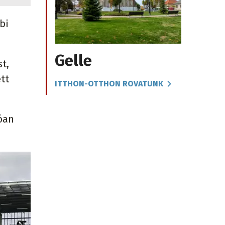
bi
Gelle
t,
tt
ITTHON-OTTHON ROVATUNK
óan