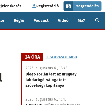
használói
ejelentkezés
Regisztráció
Megrendelés
k
or
Régió
Podcast
Videó
Ma7
nüje
24 ÓRA
LEGOLVASOTTABB
2026. augusztus 6., 18:43
l
Diego Forlán lett az uruguayi
labdarúgó-válogatott
szövetségi kapitánya
n
2026. augusztus 6., 13:13