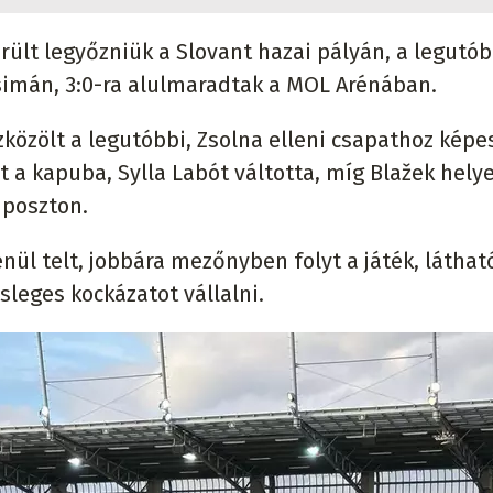
rült legyőzniük a Slovant hazai pályán, a legutób
imán, 3:0-ra alulmaradtak a MOL Arénában.
közölt a legutóbbi, Zsolna elleni csapathoz képes
 a kapuba, Sylla Labót váltotta, míg Blažek helye
 poszton.
ül telt, jobbára mezőnyben folyt a játék, láthat
sleges kockázatot vállalni.