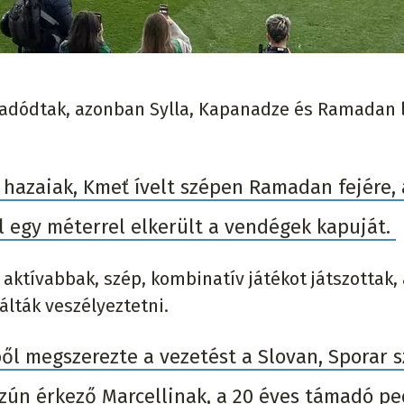
t adódtak, azonban Sylla, Kapanadze és Ramadan 
 hazaiak, Kmeť ívelt szépen Ramadan fejére, 
 egy méterrel elkerült a vendégek kapuját.
 aktívabbak, szép, kombinatív játékot játszottak, 
álták veszélyeztetni.
ből megszerezte a vezetést a Slovan, Sporar 
szún érkező Marcellinak, a 20 éves támadó pe