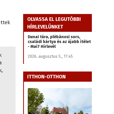
OLVASSA EL LEGUTÓBBI
ettek
HÍRLEVELÜNKET
Dunai túra, plébánosi sors,
családi kártya és az újabb ítélet
- Mai7 Hírlevél
k
2026. augusztus 5., 17:45
a
k,
ITTHON-OTTHON