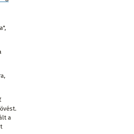
a",
a
a,
ť
övést.
ált a
t