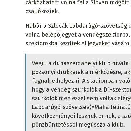
zárkózhatott volna fel a Slovan mögött,
csallóköziek.
Habár a Szlovák Labdarúgó-szövetség d
volna belépőjegyet a vendégszektorba, 
szektorokba kezdtek el jegyeket vásáro
Végül a dunaszerdahelyi klub hivata
pozsonyi drukkerek a mérkőzésre, aki
fognak elhelyezni. A stadionban val
hogy a vendég szurkolók a D1-szektor
szurkolók még ezzel sem voltak elége
Labdarúgó-szövetség)=Mafia feliratú 
következményei lesznek ennek, a szö
pénzbüntetéssel megússza a klub.