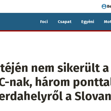
Fel
B
fió
Foci
Csapat
Egyéni
Mot
me
éjén nem sikerült a
C-nak, három pontta
erdahelyről a Slova