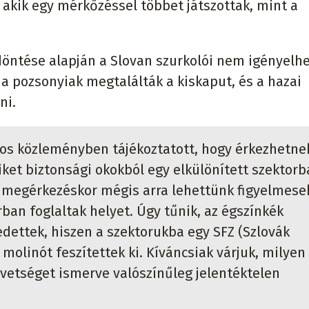
 akik egy mérkőzéssel többet játszottak, mint a
öntése alapján a Slovan szurkolói nem igényelh
a pozsonyiak megtalálták a kiskaput, és a hazai
lni.
los közleményben tájékoztatott, hogy érkezhetne
ket biztonsági okokból egy elkülönített szektorb
ó megérkezéskor mégis arra lehettünk figyelmese
ban foglaltak helyet. Úgy tűnik, az égszínkék
dettek, hiszen a szektorukba egy SFZ (Szlovák
molinót feszítettek ki. Kíváncsiak várjuk, milyen
vetséget ismerve valószínűleg jelentéktelen