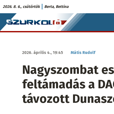
Ugrás
2026. 8. 6., csütörtök
Berta, Bettina
a
Szurkoló.sk
tartalomra
fő
navigáció
2026. április 4., 19:45
Mátis Rudolf
Nagyszombat est
feltámadás a DA
távozott Dunasz