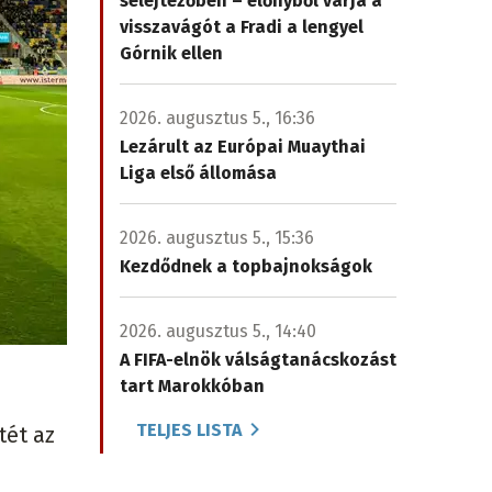
selejtezőben – előnyből várja a
visszavágót a Fradi a lengyel
Górnik ellen
2026. augusztus 5., 16:36
Lezárult az Európai Muaythai
Liga első állomása
2026. augusztus 5., 15:36
Kezdődnek a topbajnokságok
2026. augusztus 5., 14:40
A FIFA-elnök válságtanácskozást
tart Marokkóban
TELJES LISTA
tét az