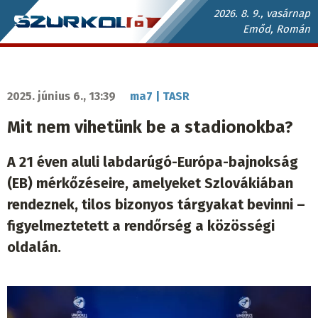
Ugrás
2026. 8. 9., vasárnap
Emőd, Román
a
Szurkoló.sk
tartalomra
fő
navigáció
2025. június 6., 13:39
ma7 | TASR
Mit nem vihetünk be a stadionokba?
A 21 éven aluli labdarúgó-Európa-bajnokság
(EB) mérkőzéseire, amelyeket Szlovákiában
rendeznek, tilos bizonyos tárgyakat bevinni –
figyelmeztetett a rendőrség a közösségi
oldalán.