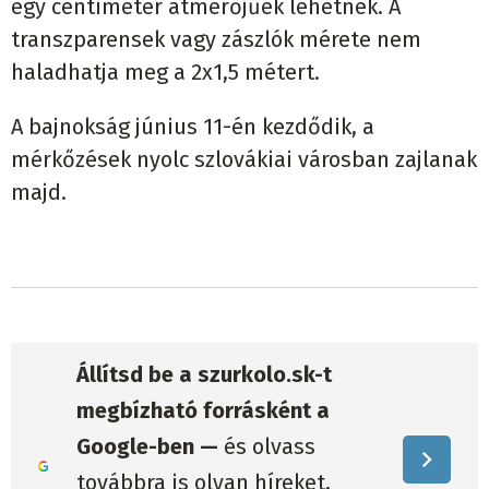
egy centiméter átmérőjűek lehetnek. A
transzparensek vagy zászlók mérete nem
haladhatja meg a 2x1,5 métert.
A bajnokság június 11-én kezdődik, a
mérkőzések nyolc szlovákiai városban zajlanak
majd.
Állítsd be a szurkolo.sk-t
megbízható forrásként a
Google-ben —
és olvass
továbbra is olyan híreket,