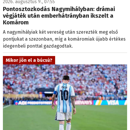
2026. augusztus 9., 07:55
Pontosztozkodás Nagymihályban: drámai
végjáték után emberhátrányban ikszelt a
Komárom
A nagymihályiak két vereség után szerezték meg első
pontjukat a szezonban, míg a komáromiak újabb értékes
idegenbeli ponttal gazdagodtak.
Mikor jön el a búcsú?