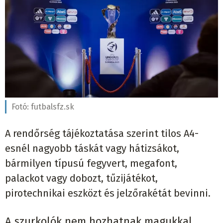
Fotó:
futbalsfz.sk
A rendőrség tájékoztatása szerint tilos A4-
esnél nagyobb táskát vagy hátizsákot,
bármilyen típusú fegyvert, megafont,
palackot vagy dobozt, tűzijátékot,
pirotechnikai eszközt és jelzőrakétát bevinni.
A szurkolók nem hozhatnak magukkal