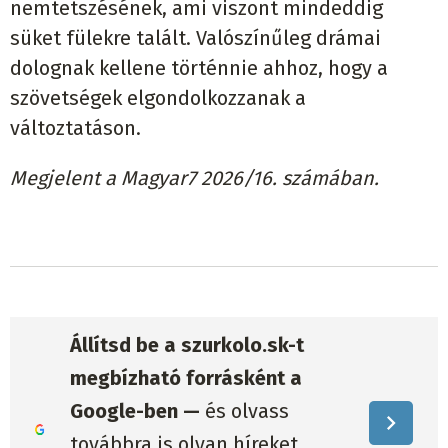
nemtetszésének, ami viszont mindeddig
süket fülekre talált. Valószínűleg drámai
dolognak kellene történnie ahhoz, hogy a
szövetségek elgondolkozzanak a
változtatáson.
Megjelent a Magyar7 2026/16. számában.
Állítsd be a szurkolo.sk-t
megbízható forrásként a
Google-ben —
és olvass
továbbra is olyan híreket,