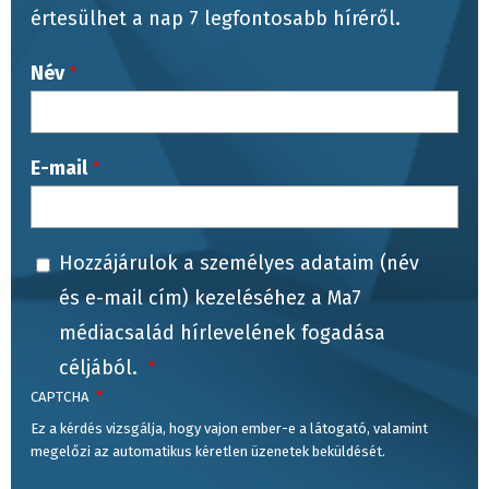
értesülhet a nap 7 legfontosabb híréről.
Név
E-mail
Hozzájárulok a személyes adataim (név
és e-mail cím) kezeléséhez a Ma7
médiacsalád hírlevelének fogadása
céljából.
CAPTCHA
Ez a kérdés vizsgálja, hogy vajon ember-e a látogató, valamint
megelőzi az automatikus kéretlen üzenetek beküldését.