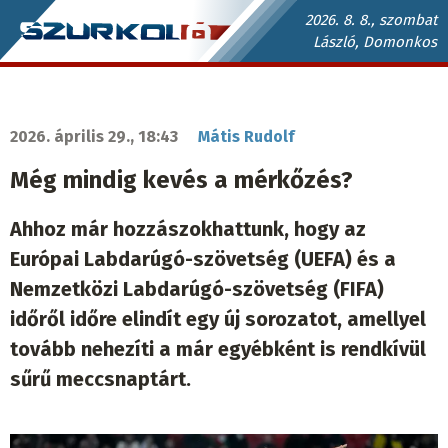
Ugrás
2026. 8. 8., szombat
László, Domonkos
a
Szurkoló.sk
tartalomra
fő
navigáció
2026. április 29., 18:43
Mátis Rudolf
Még mindig kevés a mérkőzés?
Ahhoz már hozzászokhattunk, hogy az
Európai Labdarúgó-szövetség (UEFA) és a
Nemzetközi Labdarúgó-szövetség (FIFA)
időről időre elindít egy új sorozatot, amellyel
tovább nehezíti a már egyébként is rendkívül
sűrű meccsnaptárt.