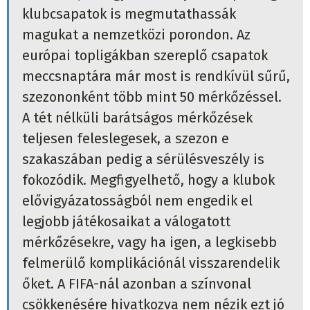
klubcsapatok is megmutathassák
magukat a nemzetközi porondon. Az
európai topligákban szereplő csapatok
meccsnaptára már most is rendkívül sűrű,
szezononként több mint 50 mérkőzéssel.
A tét nélküli barátságos mérkőzések
teljesen feleslegesek, a szezon e
szakaszában pedig a sérülésveszély is
fokozódik. Megfigyelhető, hogy a klubok
elővigyázatosságból nem engedik el
legjobb játékosaikat a válogatott
mérkőzésekre, vagy ha igen, a legkisebb
felmerülő komplikációnál visszarendelik
őket. A FIFA-nál azonban a színvonal
csökkenésére hivatkozva nem nézik ezt jó