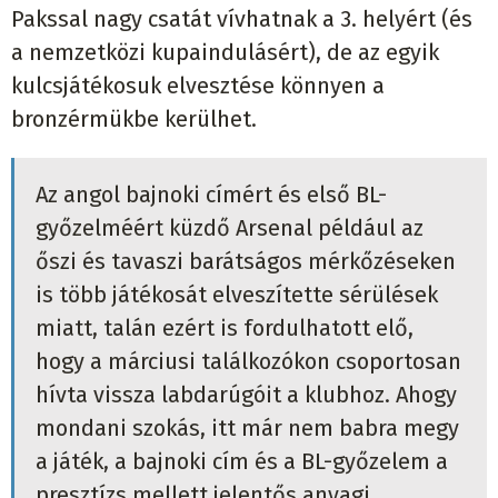
Pakssal nagy csatát vívhatnak a 3. helyért (és
a nemzetközi kupaindulásért), de az egyik
kulcsjátékosuk elvesztése könnyen a
bronzérmükbe kerülhet.
Az angol bajnoki címért és első BL-
győzelméért küzdő Arsenal például az
őszi és tavaszi barátságos mérkőzéseken
is több játékosát elveszítette sérülések
miatt, talán ezért is fordulhatott elő,
hogy a márciusi találkozókon csoportosan
hívta vissza labdarúgóit a klubhoz. Ahogy
mondani szokás, itt már nem babra megy
a játék, a bajnoki cím és a BL-győzelem a
presztízs mellett jelentős anyagi