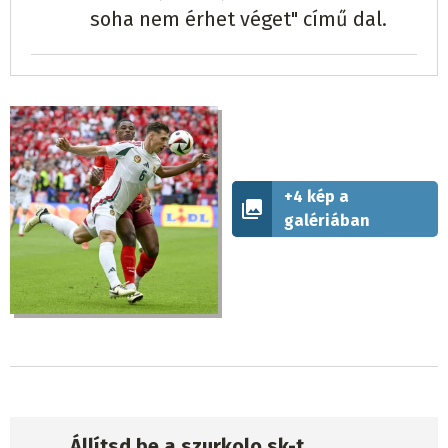
soha nem érhet véget" című dal.
+4 kép a
galériában
Állítsd be a szurkolo.sk-t