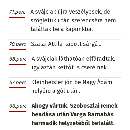
A svájciak újra veszélyesek, de
71.perc
szögletük után szerencsére nem
találtak be a kapunkba.
Szalai Attila kapott sárgát.
70.perc
A svájciak láthatóan elfáradtak,
68.perc
így aztán kettőt is cserélnek.
Kleinheisler jön be Nagy Ádám
67.perc
helyére a gól után.
Ahogy vártuk. Szoboszlai remek
66.perc
beadása után Varga Barnabás
harmadik helyzetéből betalált.