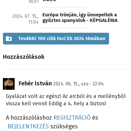
18:01
Európa trónján, így ünnepeltek a
2024. 07. 15.,
győztes spanyolok - KÉPGALÉRIA
11:04
További 100 cikk Foci Eb 2024 témában
Hozzászólások
Fehér István
2024. 06. 15., szo - 22:04
Gyalázat volt az egész! Az arcból és a mellényből
vissza kell venni! Eddig a 4. hely a biztos!
A hozzászóláshoz
REGISZTRÁCIÓ
és
BEJELENTKEZÉS
szükséges