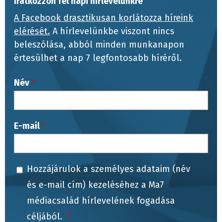
Iratkozzon fel napi hírlevelünkre
A Facebook drasztikusan korlátozza híreink
elérését.
A hírlevelünkbe viszont nincs
beleszólása, abból minden munkanapon
értesülhet a nap 7 legfontosabb híréről.
Név
E-mail
Hozzájárulok a személyes adataim (név
és e-mail cím) kezeléséhez a Ma7
médiacsalád hírlevelének fogadása
céljából.