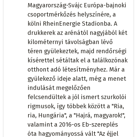
Magyarország-Svájc Európa-bajnoki
csoportmérkőzés helyszínére, a
kölni RheinEnergie Stadionba. A
drukkerek az arénától nagyjából két
kilométernyi távolságban lévő
téren gyülekeztek, majd rendőrségi
kísérettel sétáltak el a találkozónak
otthont adó létesítményhez. Már a
gyülekező ideje alatt, még a menet
indulását megelőzően
felcsendültek a jól ismert szurkolói
rigmusok, így többek között a "Ria,
ria, Hungária", a "Hajrá, magyarok!",
valamint a 2016-os Eb-szereplés
óta hagyományossá vált "Az éjjel