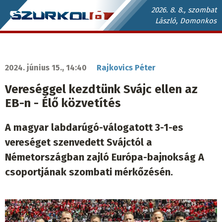
Ugrás
2026. 8. 8., szombat
László, Domonkos
a
Szurkoló.sk
tartalomra
fő
navigáció
2024. június 15., 14:40
Rajkovics Péter
Vereséggel kezdtünk Svájc ellen az
EB-n - Élő közvetítés
A magyar labdarúgó-válogatott 3-1-es
vereséget szenvedett Svájctól a
Németországban zajló Európa-bajnokság A
csoportjának szombati mérkőzésén.