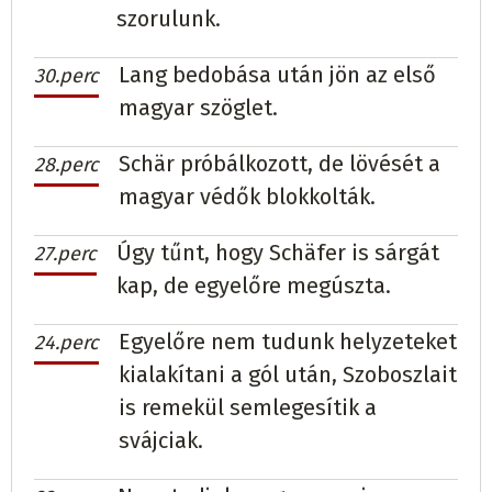
szorulunk.
Lang bedobása után jön az első
30.perc
magyar szöglet.
Schär próbálkozott, de lövését a
28.perc
magyar védők blokkolták.
Úgy tűnt, hogy Schäfer is sárgát
27.perc
kap, de egyelőre megúszta.
Egyelőre nem tudunk helyzeteket
24.perc
kialakítani a gól után, Szoboszlait
is remekül semlegesítik a
svájciak.