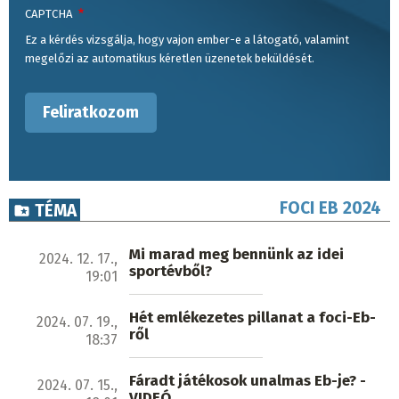
CAPTCHA
Ez a kérdés vizsgálja, hogy vajon ember-e a látogató, valamint
megelőzi az automatikus kéretlen üzenetek beküldését.
FOCI EB 2024
TÉMA
Mi marad meg bennünk az idei
2024. 12. 17.,
sportévből?
19:01
Hét emlékezetes pillanat a foci-Eb-
2024. 07. 19.,
ről
18:37
Fáradt játékosok unalmas Eb-je? -
2024. 07. 15.,
VIDEÓ