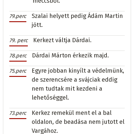
meccsből.
Szalai helyett pedig Ádám Martin
79.perc
jött.
Kerkezt váltja Dárdai.
79. perc
Dárdai Márton érkezik majd.
78.perc
Egyre jobban kinyílt a védelmünk,
75.perc
de szerencsére a svájciak eddig
nem tudtak mit kezdeni a
lehetőséggel.
Kerkez remekül ment el a bal
73.perc
oldalon, de beadása nem jutott el
Vargához.