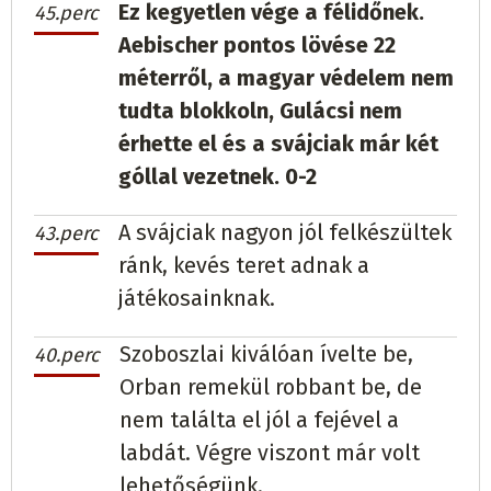
Ez kegyetlen vége a félidőnek.
45.perc
Aebischer pontos lövése 22
méterről, a magyar védelem nem
tudta blokkoln, Gulácsi nem
érhette el és a svájciak már két
góllal vezetnek. 0-2
A svájciak nagyon jól felkészültek
43.perc
ránk, kevés teret adnak a
játékosainknak.
Szoboszlai kiválóan ívelte be,
40.perc
Orban remekül robbant be, de
nem találta el jól a fejével a
labdát. Végre viszont már volt
lehetőségünk.