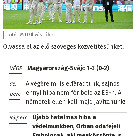
Fotó:
MTI/Illyés Tibor
Olvassa el az élő szöveges közvetítésünket:
Magyarország-Svájc 1-3 (0-2)
VÉGE
A végére mi is elfáradtunk, sajnos
96.
ennyi hiba nem fér bele az EB-n. A
perc
németek ellen kell majd javítanunk!
Újabb hatalmas hiba a
93.perc
védelmünkben, Orban odafejeli
Embolonak, aki megköszönte, s