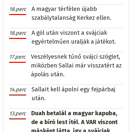
A magyar térfélen újabb
18.perc
szabálytalanság Kerkez ellen.
A gól után viszont a svájciak
18.perc
egyértelműen uralják a játékot.
Veszélyesnek tűnő svájci szöglet,
17.perc
miközben Sallai már visszatért az
ápolás után.
Sallait kell ápolni egy fejpárbaj
14.perc
után.
Duah betalál a magyar kapuba,
13.perc
de a bíró lest ítél. A VAR viszont
másként látta, így a svájciak