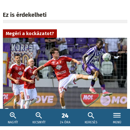
Ez is érdekelheti
Megéri a kockázatot?
NAGYÍT
KICSINYÍT
24 ÓRA
KERESÉS
MENÜ
2026. augusztus 8., 16:57