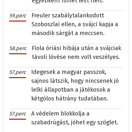
egyébként ismét lest ítélt.
Freuler szabálytalankodott
59.perc
Szoboszlai ellen, a svájci kapja a
második sárgát a meccsen.
Fiola óriási hibája után a svájciak
58.perc
távoli lövése nem volt veszélyes.
Idegesek a magyar passzok,
57.perc
sajnos látszik, hogy nincsenek jó
lelki állapotban a játékosok a
kétgólos hátrány tudatában.
A védelem blokkolja a
57.perc
szabadrúgást, jöhet egy szöglet.