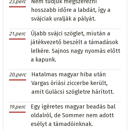
Nem tudjuk megszerezni
23.perc
hosszabb időre a labdát, így a
svájciak uralják a pályát.
Újabb svájci szöglet, miután a
21.perc
játékvezető beszélt a támadások
lelkére. Sajnos nagy nyomás előtt
a kapunk.
Hatalmas magyar hiba után
20.perc
Vargas óriási ziccerbe került,
amit Gulácsi szögletre hárított.
Egy ígéretes magyar beadás bal
19.perc
oldalról, de Sommer nem adott
esélyt a támadóinknak.