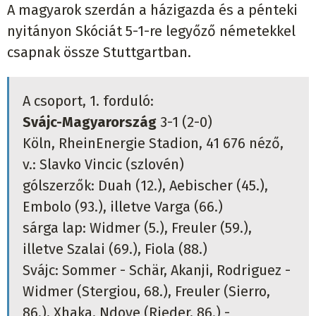
A magyarok szerdán a házigazda és a pénteki
nyitányon Skóciát 5-1-re legyőző németekkel
csapnak össze Stuttgartban.
A csoport, 1. forduló:
Svájc-Magyarország
3-1 (2-0)
Köln, RheinEnergie Stadion, 41 676 néző,
v.: Slavko Vincic (szlovén)
gólszerzők: Duah (12.), Aebischer (45.),
Embolo (93.), illetve Varga (66.)
sárga lap: Widmer (5.), Freuler (59.),
illetve Szalai (69.), Fiola (88.)
Svájc: Sommer - Schär, Akanji, Rodriguez -
Widmer (Stergiou, 68.), Freuler (Sierro,
86.), Xhaka, Ndoye (Rieder, 86.) -