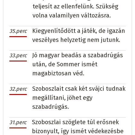
teljesít az ellenfelünk. Szükség
volna valamilyen változásra.
Kiegyenlítődött a játék, de igazán
35.perc
veszélyes helyzetig nem jutunk.
Jó magyar beadás a szabadrúgás
33.perc
után, de Sommer ismét
magabiztosan véd.
Szoboszlait csak két svájci tudnak
32.perc
megállítani, jöhet egy
szabadrúgás.
Szoboszlai szöglete túl erősnek
31.perc
bizonyult, így ismét védekezésbe