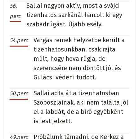
Sallai nagyon aktív, most a svájci
56.
tizenhatos sarkánál harcolt ki egy
perc
szabadrúgást. Újabb esély.
Vargas remek helyzetbe került a
54.perc
tizenhatosunkban. csak rajta
múlt, hogy hova rúgja, de
szerencsére nem döntött jól és
Gulácsi védeni tudott.
Sallai adta át a tizenhatosban
50.perc
Szoboszlainak, aki nem találta jól
el a labdát, de a bíró egyébként
is lest jelzett.
Próbálunk támadni, de Kerkez a
49.perc