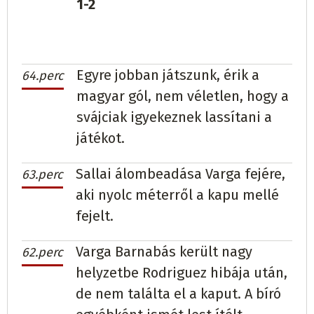
1-2
Egyre jobban játszunk, érik a
64.perc
magyar gól, nem véletlen, hogy a
svájciak igyekeznek lassítani a
játékot.
Sallai álombeadása Varga fejére,
63.perc
aki nyolc méterről a kapu mellé
fejelt.
Varga Barnabás került nagy
62.perc
helyzetbe Rodriguez hibája után,
de nem találta el a kaput. A bíró