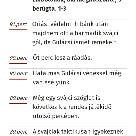
berúgta. 1-3
Óriási védelmi hibánk után
91.perc
majdnem ott a harmadik svájci
gól, de Gulácsi ismét remekelt.
Öt perc lesz a ráadás.
90.perc
Hatalmas Gulácsi védéssel még
90.perc
van esélyünk.
Még egy svájci szöglet is
89.perc
következik a rendes játékidő
utolsó percében.
A svájciak taktikusan igyekeznek
89.perc