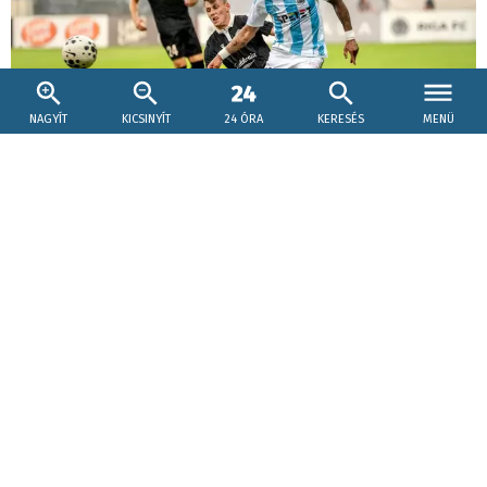
NAGYÍT
KICSINYÍT
24 ÓRA
KERESÉS
MENÜ
2026. augusztus 6., 21:15
KL-selejtező: Adrian Guľa csapata legyőzte a
magyar bajnokot
A győriek nagyon közel jártak az egyenlítéshez, így a
látottak alapján minden nyitott maradt a jövő heti, győri
visszavágó előtt.
Labdarúgás