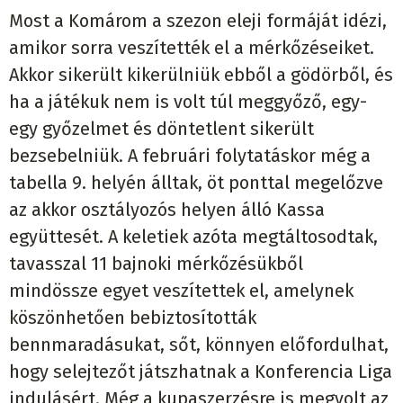
Most a Komárom a szezon eleji formáját idézi,
amikor sorra veszítették el a mérkőzéseiket.
Akkor sikerült kikerülniük ebből a gödörből, és
ha a játékuk nem is volt túl meggyőző, egy-
egy győzelmet és döntetlent sikerült
bezsebelniük. A februári folytatáskor még a
tabella 9. helyén álltak, öt ponttal megelőzve
az akkor osztályozós helyen álló Kassa
együttesét. A keletiek azóta megtáltosodtak,
tavasszal 11 bajnoki mérkőzésükből
mindössze egyet veszítettek el, amelynek
köszönhetően bebiztosították
bennmaradásukat, sőt, könnyen előfordulhat,
hogy selejtezőt játszhatnak a Konferencia Liga
indulásért. Még a kupaszerzésre is megvolt az