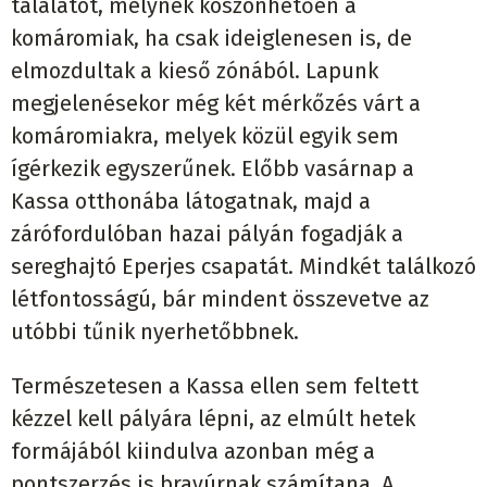
találatot, melynek köszönhetően a
komáromiak, ha csak ideiglenesen is, de
elmozdultak a kieső zónából. Lapunk
megjelenésekor még két mérkőzés várt a
komáromiakra, melyek közül egyik sem
ígérkezik egyszerűnek. Előbb vasárnap a
Kassa otthonába látogatnak, majd a
zárófordulóban hazai pályán fogadják a
sereghajtó Eperjes csapatát. Mindkét találkozó
létfontosságú, bár mindent összevetve az
utóbbi tűnik nyerhetőbbnek.
Természetesen a Kassa ellen sem feltett
kézzel kell pályára lépni, az elmúlt hetek
formájából kiindulva azonban még a
pontszerzés is bravúrnak számítana. A