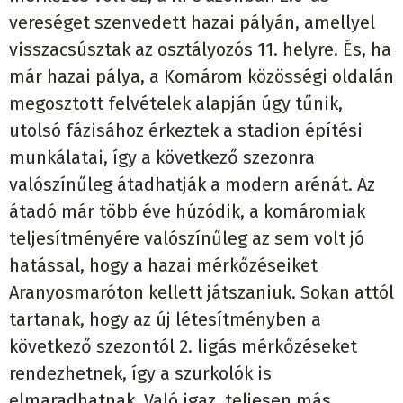
vereséget szenvedett hazai pályán, amellyel
visszacsúsztak az osztályozós 11. helyre. És, ha
már hazai pálya, a Komárom közösségi oldalán
megosztott felvételek alapján úgy tűnik,
utolsó fázisához érkeztek a stadion építési
munkálatai, így a következő szezonra
valószínűleg átadhatják a modern arénát. Az
átadó már több éve húzódik, a komáromiak
teljesítményére valószínűleg az sem volt jó
hatással, hogy a hazai mérkőzéseiket
Aranyosmaróton kellett játszaniuk. Sokan attól
tartanak, hogy az új létesítményben a
következő szezontól 2. ligás mérkőzéseket
rendezhetnek, így a szurkolók is
elmaradhatnak. Való igaz, teljesen más