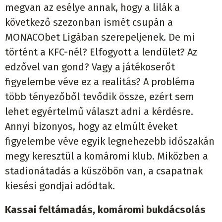
megvan az esélye annak, hogy a lilák a
következő szezonban ismét csupán a
MONACObet Ligában szerepeljenek. De mi
történt a KFC-nél? Elfogyott a lendület? Az
edzővel van gond? Vagy a játékoserőt
figyelembe véve ez a realitás? A probléma
több tényezőből tevődik össze, ezért sem
lehet egyértelmű választ adni a kérdésre.
Annyi bizonyos, hogy az elmúlt éveket
figyelembe véve egyik legnehezebb időszakán
megy keresztül a komáromi klub. Miközben a
stadionátadás a küszöbön van, a csapatnak
kiesési gondjai adódtak.
Kassai feltámadás, komáromi bukdácsolás