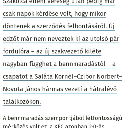
Szakolca elleni vereség után pedig már
csak napok kérdése volt, hogy mikor
döntenek a szerződés felbontásáról. Új
edzőt már nem neveztek ki az utolsó pár
fordulóra – az új szakvezető kiléte
nagyban függhet a bennmaradástól – a
csapatot a Saláta Kornél–Czibor Norbert–
Novota János hármas vezeti a hátralévő
találkozókon.
A bennmaradás szempontjából létfontosságú
mérkőzés volt ez, a KFC azonban 2:0-ás