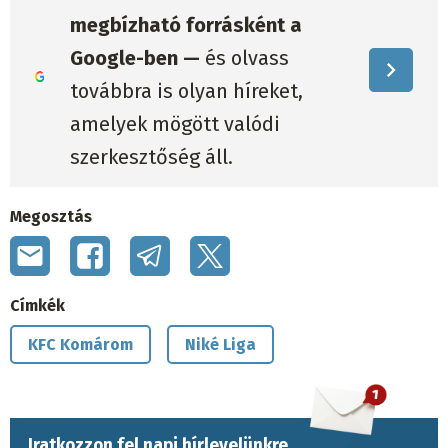
megbízható forrásként a
Google-ben —
és olvass
továbbra is olyan híreket,
amelyek mögött valódi
szerkesztőség áll.
Megosztás
Címkék
KFC Komárom
Niké Liga
Iratkozzon fel napi hírlevelünkre