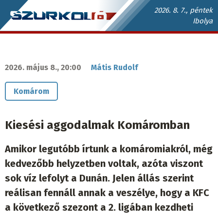
Ugrás
2026. 8. 7., péntek
Ibolya
a
Szurkoló.sk
tartalomra
fő
navigáció
2026. május 8., 20:00
Mátis Rudolf
Komárom
Kiesési aggodalmak Komáromban
Amikor legutóbb írtunk a komáromiakról, még
kedvezőbb helyzetben voltak, azóta viszont
sok víz lefolyt a Dunán. Jelen állás szerint
reálisan fennáll annak a veszélye, hogy a KFC
a következő szezont a 2. ligában kezdheti