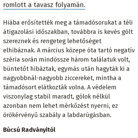
romlott a tavasz folyamán.
Hiába erősítették meg a támadósorukat a téli
átigazolási időszakban, továbbra is kevés gólt
szereznek és rengeteg lehetőséget
elhibáznak. A március közepe óta tartó negatív
széria során mindössze három találatuk volt,
büntetőt hibáztak, egymás után hagyták ki a
nagyobbnál-nagyobb ziccereket, mintha a
támadósort elátkozták volna. A védelem
viszonylag stabil maradt, gólok nélkül
azonban nem lehet mérkőzést nyerni, ez
örökérvényű szabály a labdarúgásban.
Búcsú Radványitól