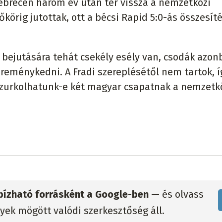
ebrecen három év után tér vissza a nemzetközi
őkörig jutottak, ott a bécsi Rapid 5:0-ás összesít
 bejutására tehát csekély esély van, csodák azon
 reménykedni. A Fradi szereplésétől nem tartok, í
 szurkolhatunk-e két magyar csapatnak a nemzetk
gbízható forrásként a Google-ben —
és olvass
lyek mögött valódi szerkesztőség áll.