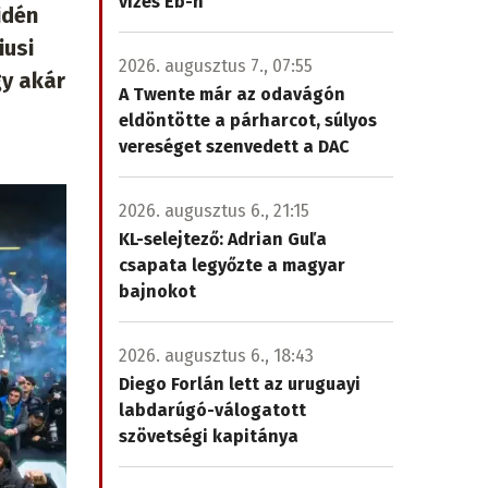
vizes Eb-n
idén
iusi
2026. augusztus 7., 07:55
gy akár
A Twente már az odavágón
eldöntötte a párharcot, súlyos
vereséget szenvedett a DAC
2026. augusztus 6., 21:15
KL-selejtező: Adrian Guľa
csapata legyőzte a magyar
bajnokot
2026. augusztus 6., 18:43
Diego Forlán lett az uruguayi
labdarúgó-válogatott
szövetségi kapitánya