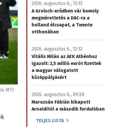
2026. augusztus 6., 13:13
A Grolsch-erődben vár komoly
megmérettetés a DAC-ra a
holland élcsapat, a Twente
otthonában
2026. augusztus 6., 12:12
Vitális Milán az AEK Athénhoz
igazolt: 2,5 millió eurót fizettek
a magyar válogatott
középpályásért
tó:
MTI
2026. augusztus 6., 09:28
Marozsán Fábián kikapott
Arnalditól a második fordulóban
ek
TELJES LISTA