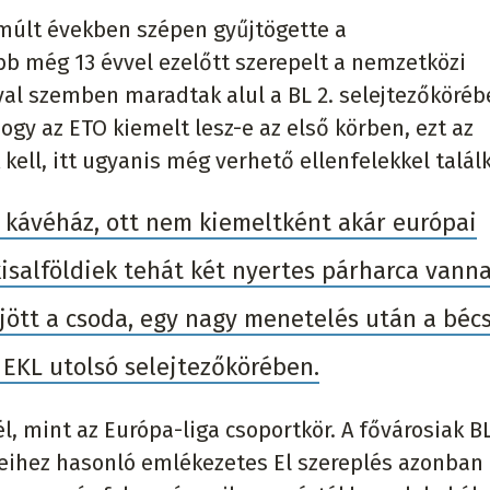
lmúlt években szépen gyűjtögette a
bb még 13 évvel ezelőtt szerepelt a nemzetközi
val szemben maradtak alul a BL 2. selejtezőköréb
ogy az ETO kiemelt lesz-e az első körben, ezt az
ll, itt ugyanis még verhető ellenfelekkel talál
ás kávéház, ott nem kiemeltként akár európai
isalföldiek tehát két nyertes párharca vann
ejött a csoda, egy nagy menetelés után a bécs
EKL utolsó selejtezőkörében.
, mint az Európa-liga csoportkör. A fővárosiak B
deihez hasonló emlékezetes El szereplés azonba