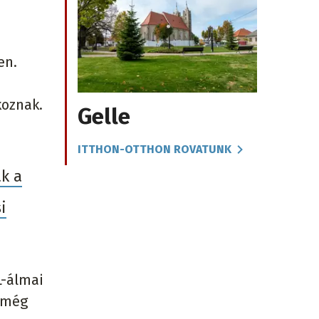
en.
koznak.
Gelle
ITTHON-OTTHON ROVATUNK
ak a
i
L-álmai
n még