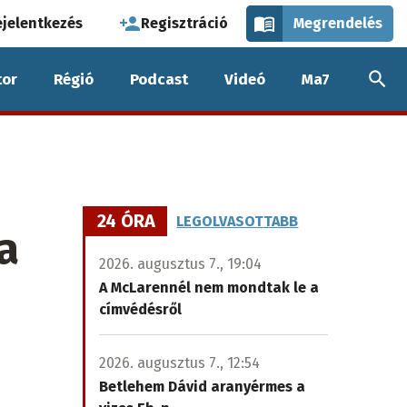
használói
ejelentkezés
Regisztráció
Megrendelés
k
or
Régió
Podcast
Videó
Ma7
nüje
24 ÓRA
LEGOLVASOTTABB
a
2026. augusztus 7., 19:04
A McLarennél nem mondtak le a
címvédésről
2026. augusztus 7., 12:54
Betlehem Dávid aranyérmes a