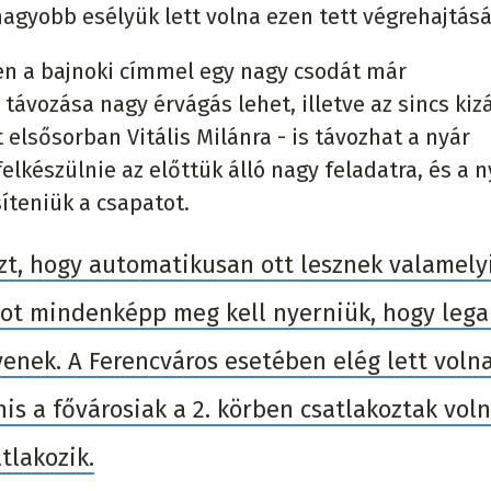
agyobb esélyük lett volna ezen tett végrehajtásá
zen a bajnoki címmel egy nagy csodát már
távozása nagy érvágás lehet, illetve az sincs kiz
 elsősorban Vitális Milánra - is távozhat a nyár
lkészülnie az előttük álló nagy feladatra, és a n
íteniük a csapatot.
zt, hogy automatikusan ott lesznek valamely
cot mindenképp meg kell nyerniük, hogy lega
yenek. A Ferencváros esetében elég lett voln
is a fővárosiak a 2. körben csatlakoztak voln
tlakozik.