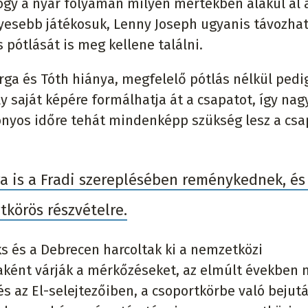
ogy a nyár folyamán milyen mértékben alakul ál 
yesebb játékosuk, Lenny Joseph ugyanis távozhat
 pótlását is meg kellene találni.
rga és Tóth hiánya, megfelelő pótlás nélkül pedig
ly saját képére formálhatja át a csapatot, így nag
onyos időre tehát mindenképp szükség lesz a csa
a is a Fradi szereplésében reménykednek, és
tkörös részvételre.
ks és a Debrecen harcoltak ki a nemzetközi
kaként várják a mérkőzéseket, az elmúlt években 
s az El-selejtezőiben, a csoportkörbe való bejut