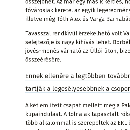
összejöhet. Az már egy másik kérdés, h
fővárosiak kerete, az egyik legeredmén
illetve még Tóth Alex és Varga Barnabás
Tavasszal rendkívül érzékelhető volt Va
selejtezője is nagy kihívás lehet. Borbé
jövés-menés várható az Üllői úton, biz
összeérésére.
Ennek ellenére a legtöbben továbbr
tartják a legesélyesebbnek a csopor
A két említett csapat mellett még a Pa
kupaindulást. A tolnaiak tapasztalt ró
több alkalommal is szerepeltek az EKL é