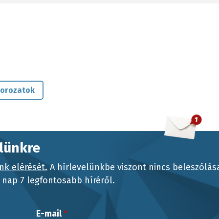
sorozatok
elünkre
nk elérését.
A hírlevelünkbe viszont nincs beleszólás
nap 7 legfontosabb híréről.
E-mail