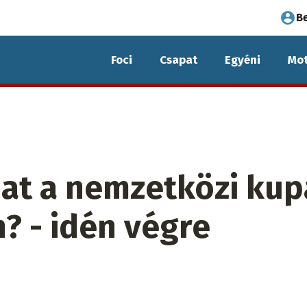
Fel
B
fió
Foci
Csapat
Egyéni
Mot
me
at a nemzetközi kup
? - idén végre