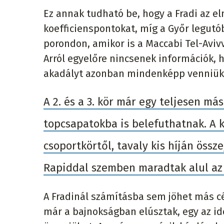
Ez annak tudható be, hogy a Fradi az e
koefficienspontokat, míg a Győr legutó
porondon, amikor is a Maccabi Tel-Aviv
Arról egyelőre nincsenek információk, h
akadályt azonban mindenképp venniük ke
A 2. és a 3. kör már egy teljesen m
topcsapatokba is belefuthatnak. A k
csoportkörtől, tavaly kis híján össz
Rapiddal szemben maradtak alul az 
A Fradinál számításba sem jöhet más cél
már a bajnokságban elúsztak, egy az i