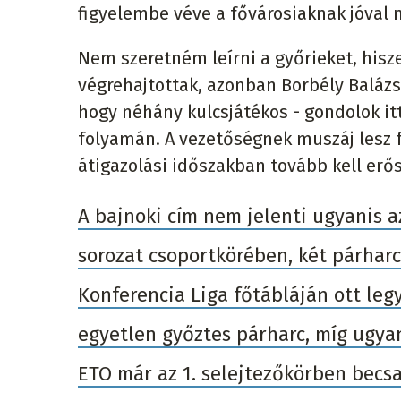
figyelembe véve a fővárosiaknak jóval n
Nem szeretném leírni a győrieket, his
végrehajtottak, azonban Borbély Balázs 
hogy néhány kulcsjátékos - gondolok itt
folyamán. A vezetőségnek muszáj lesz fe
átigazolási időszakban tovább kell erős
A bajnoki cím nem jelenti ugyanis a
sorozat csoportkörében, két párhar
Konferencia Liga főtábláján ott leg
egyetlen győztes párharc, míg ugyan
ETO már az 1. selejtezőkörben becsa