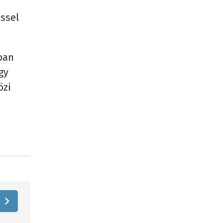
éssel
ban
gy
özi