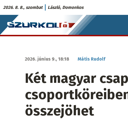
Ugrás
2026. 8. 8., szombat
László, Domonkos
a
Szurkoló.sk
tartalomra
fő
navigáció
2026. június 9., 18:18
Mátis Rudolf
Két magyar csap
csoportköreiben
összejöhet