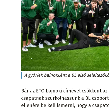
A győriek bajnokként a BL első selejtező
Bár az ETO bajnoki címével csökkent az
csapatnak szurkolhassunk a BL-csoportk
ellenére be kell ismerni, hogy a csapa