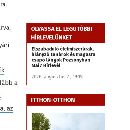
ra.
árva,
OLVASSA EL LEGUTÓBBI
HÍRLEVELÜNKET
yári
Elszabaduló élelmiszerárak,
hiányzó tanárok és magasra
csapó lángok Pozsonyban -
Mai7 Hírlevél
ik
2026. augusztus 7., 19:19
lább a
a
ITTHON-OTTHON
a, az