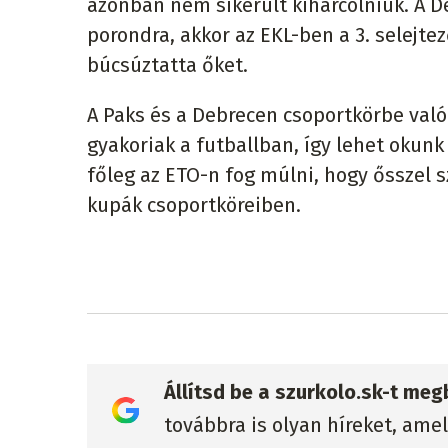
azonban nem sikerült kiharcolniuk. A D
porondra, akkor az EKL-ben a 3. selejtez
búcsúztatta őket.
A Paks és a Debrecen csoportkörbe való
gyakoriak a futballban, így lehet okunk
főleg az ETO-n fog múlni, hogy ősszel
kupák csoportköreiben.
Állítsd be a szurkolo.sk-t me
továbbra is olyan híreket, ame