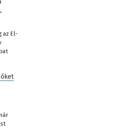
a
,
 az El-
y
pat
 őket
már
ást