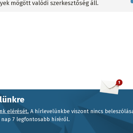
lyek mögött valódi szerkesztőség áll.
elünkre
nk elérését.
A hírlevelünkbe viszont nincs beleszólás
nap 7 legfontosabb híréről.