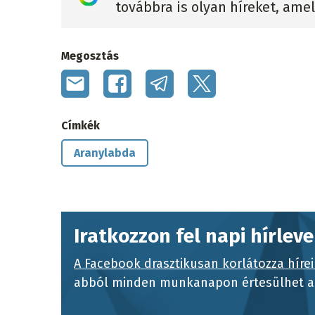
továbbra is olyan híreket, ame
Megosztás
Címkék
Aranylabda
Iratkozzon fel napi hírlev
A Facebook drasztikusan korlátozza hírei
abból minden munkanapon értesülhet a 