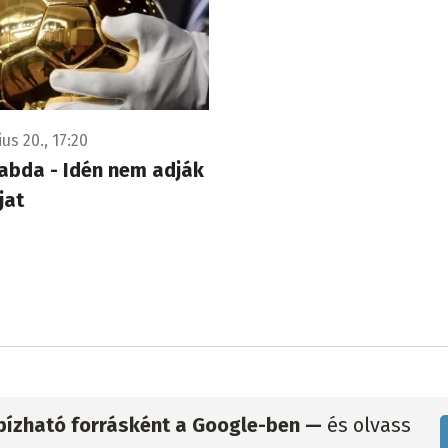
ius 20., 17:20
abda - Idén nem adják
jat
gbízható forrásként a Google-ben —
és olvass