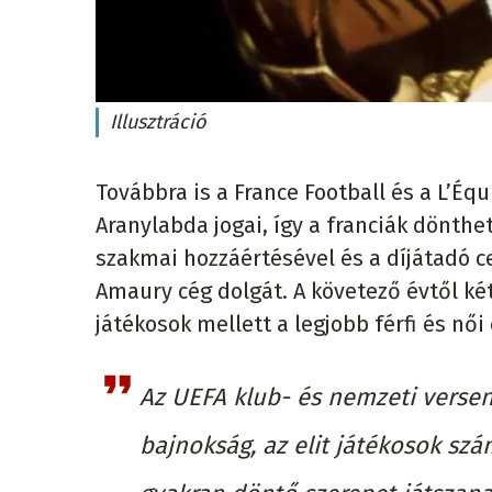
Illusztráció
Továbbra is a France Football és a L’É
Aranylabda jogai, így a franciák dönthet
szakmai hozzáértésével és a díjátadó 
Amaury cég dolgát. A követező évtől két 
játékosok mellett a legjobb férfi és női
Az UEFA klub- és nemzeti versen
bajnokság, az elit játékosok sz