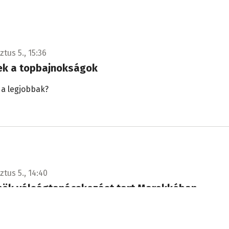
tus 5., 15:36
k a topbajnokságok
 a legjobbak?
tus 5., 14:40
lnök válságtanácskozást tart Marokkóban
s.