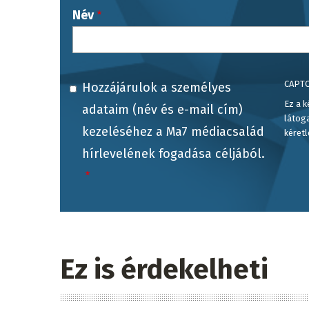
Név
CAPT
Hozzájárulok a személyes
Ez a k
adataim (név és e-mail cím)
látog
kezeléséhez a Ma7 médiacsalád
kéretl
hírlevelének fogadása céljából.
Ez is érdekelheti