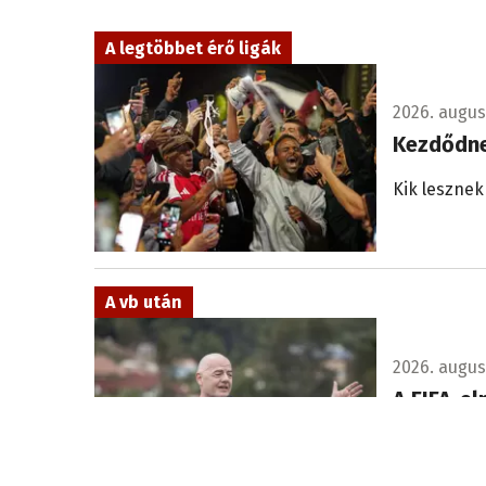
A legtöbbet érő ligák
2026. augusz
Kezdődne
Kik lesznek
A vb után
2026. augusz
A FIFA-e
Sok a kérdé