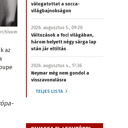
válogatottat a socca-
világbajnokságon
2026. augusztus 5., 09:20
rchívum
Változások a foci világában,
három helyett négy sárga lap
után jár eltiltás
k az
a
2026. augusztus 4., 17:36
roupe
Neymar még nem gondol a
visszavonulásra
TELJES LISTA
rópa-