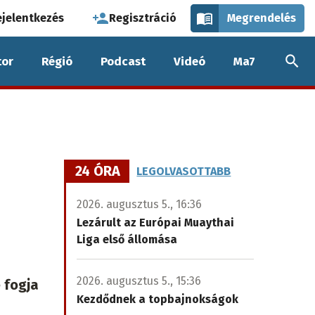
használói
ejelentkezés
Regisztráció
Megrendelés
k
or
Régió
Podcast
Videó
Ma7
nüje
24 ÓRA
LEGOLVASOTTABB
2026. augusztus 5., 16:36
Lezárult az Európai Muaythai
Liga első állomása
2026. augusztus 5., 15:36
 fogja
Kezdődnek a topbajnokságok