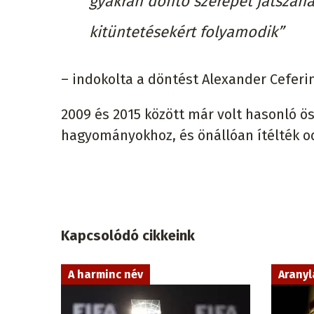
gyakran döntő szerepet játszan
kitüntetésekért folyamodik”
– indokolta a döntést Alexander Ceferin
2009 és 2015 között már volt hasonló ö
hagyományokhoz, és önállóan ítélték od
Kapcsolódó cikkeink
A harminc név
Aranyl