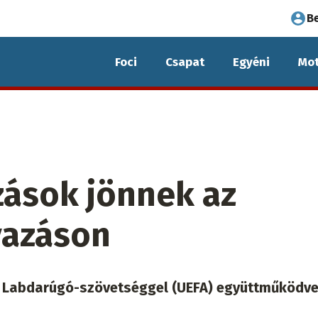
Fel
B
fió
Foci
Csapat
Egyéni
Mot
me
zások jönnek az
vazáson
i Labdarúgó-szövetséggel (UEFA) együttműködve