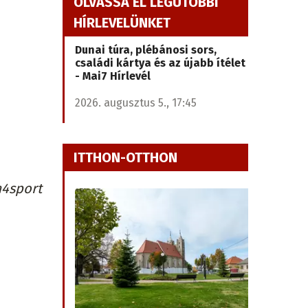
OLVASSA EL LEGUTÓBBI
HÍRLEVELÜNKET
Dunai túra, plébánosi sors,
családi kártya és az újabb ítélet
- Mai7 Hírlevél
2026. augusztus 5., 17:45
ITTHON-OTTHON
4sport