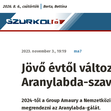
Ugrás
2026. 8. 6., csütörtök
Berta, Bettina
a
Szurkoló.sk
tartalomra
fő
navigáció
2023. november 3., 19:19
ma7
Jövő évtől válto
Aranylabda-sza
2024-től a Group Amaury a Nemzetköz
megrendezni az Aranylabda-gálát.