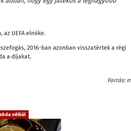
ak abban, hogy egy játékos a legnagyobb
, az UEFA elnöke.
sszefogás, 2016-ban azonban visszatértek a régi
a a díjakat.
Forrás
m
abda nélkül