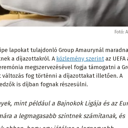
Fotó:
A
quipe lapokat tulajdonló Group Amaurynál maradna
nek a díjazottakról. A
közlemény szerint
az UEFA 
ceremónia megszervezésével fogja támogatni a G
változás fog történni a díjazottakat illetően. A
 edzők is díjban fognak részesülni.
yek, mint például a Bajnokok Ligája és az Eu
ámára a legmagasabb szintnek számítanak, és