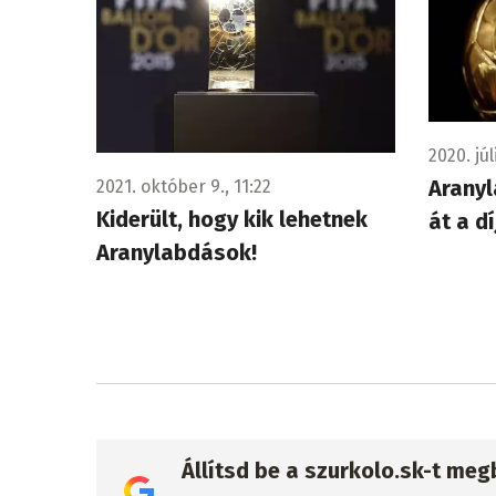
2020. júl
Aranyl
2021. október 9., 11:22
Kiderült, hogy kik lehetnek
át a dí
Aranylabdások!
Állítsd be a szurkolo.sk-t me