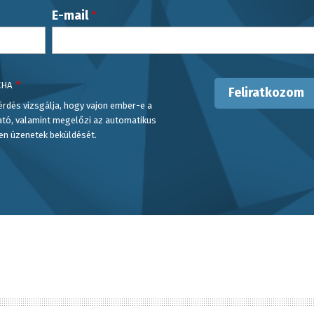
E-mail
CHA
érdés vizsgálja, hogy vajon ember-e a
ató, valamint megelőzi az automatikus
en üzenetek beküldését.