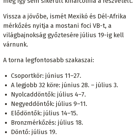
még így sem sikerült kiharcolnia a részvételt.
Vissza a jövőbe, ismét Mexikó és Dél-Afrika
mérkőzés nyitja a mostani foci VB-t, a
világbajnokság győztesére július 19-ig kell
várnunk.
A torna legfontosabb szakaszai:
Csoportkör: június 11–27.
A legjobb 32 köre: június 28. – július 3.
Nyolcaddöntők: július 4–7.
Negyeddöntők: július 9–11.
Elődöntők: július 14–15.
Bronzmérkőzés: július 18.
Döntő: július 19.