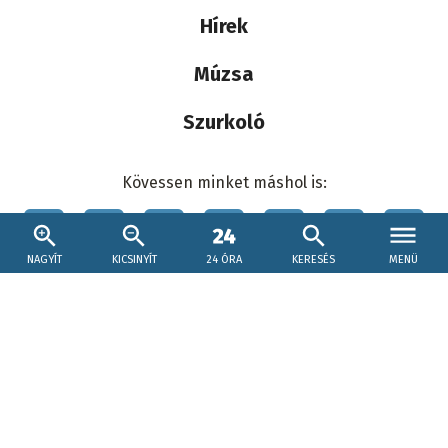
Hírek
Múzsa
Szurkoló
Kövessen minket máshol is:
Social
menu
NAGYÍT
KICSINYÍT
24 ÓRA
KERESÉS
MENÜ
Lábléc
Impresszum
Kapcsolat
Adatkezelés
Cookie beállítások