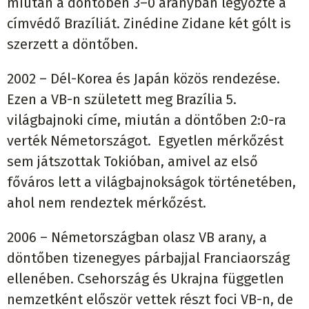
miután a döntőben 3–0 arányban legyőzte a
címvédő Brazíliát. Zinédine Zidane két gólt is
szerzett a döntőben.
2002 – Dél-Korea és Japán közös rendezése.
Ezen a VB-n született meg Brazília 5.
világbajnoki címe, miután a döntőben 2:0-ra
verték Németországot. Egyetlen mérkőzést
sem játszottak Tokióban, amivel az első
főváros lett a világbajnokságok történetében,
ahol nem rendeztek mérkőzést.
2006 – Németországban olasz VB arany, a
döntőben tizenegyes párbajjal Franciaország
ellenében. Csehország és Ukrajna független
nemzetként először vettek részt foci VB-n, de