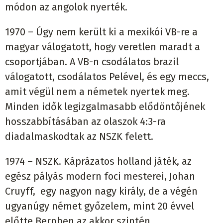
módon az angolok nyerték.
1970 – Úgy nem került ki a mexikói VB-re a
magyar válogatott, hogy veretlen maradt a
csoportjában. A VB-n csodálatos brazil
válogatott, csodálatos Pelével, és egy meccs,
amit végül nem a németek nyertek meg.
Minden idők legizgalmasabb elődöntőjének
hosszabbításában az olaszok 4:3-ra
diadalmaskodtak az NSZK felett.
1974 – NSZK. Káprázatos holland játék, az
egész pályás modern foci mesterei, Johan
Cruyff, egy nagyon nagy király,
de a végén
ugyanúgy német győzelem, mint 20 évvel
előtte Bernben az akkor szintén