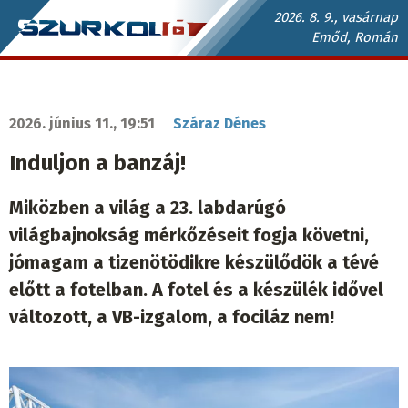
Ugrás
2026. 8. 9., vasárnap
Emőd, Román
a
Szurkoló.sk
tartalomra
fő
navigáció
2026. június 11., 19:51
Száraz Dénes
Induljon a banzáj!
Miközben a világ a 23. labdarúgó
világbajnokság mérkőzéseit fogja követni,
jómagam a tizenötödikre készülődök a tévé
előtt a fotelban. A fotel és a készülék idővel
változott, a VB-izgalom, a fociláz nem!