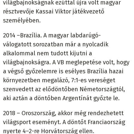
világbajnokságnak ezúttal újra volt magyar
résztvevője Kassai Viktor játékvezető
személyében.
2014 –Brazília. A magyar labdarúgó-
válogatott sorozatban már a nyolcadik
alkalommal nem tudott kijutni a
világbajnokságra. A VB meglepetése volt, hogy
a végső győzelemre is esélyes Brazília hazai
környezetben megalázó, 7:1-es vereséget
szenvedett az elődöntőben Németországtól,
aki aztán a döntőben Argentínát győzte le.
2018 – Oroszország, akkor még rendezhetett
világsport eseményt. A döntőt Franciaország
nyerte 4–2-re Horvátország ellen.