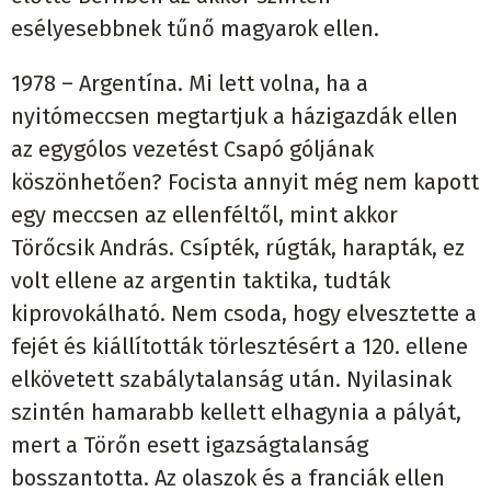
esélyesebbnek tűnő magyarok ellen.
1978 – Argentína. Mi lett volna, ha a
nyitómeccsen megtartjuk a házigazdák ellen
az egygólos vezetést Csapó góljának
köszönhetően? Focista annyit még nem kapott
egy meccsen az ellenféltől, mint akkor
Törőcsik András. Csípték, rúgták, harapták, ez
volt ellene az argentin taktika, tudták
kiprovokálható. Nem csoda, hogy elvesztette a
fejét és kiállították törlesztésért a 120. ellene
elkövetett szabálytalanság után. Nyilasinak
szintén hamarabb kellett elhagynia a pályát,
mert a Törőn esett igazságtalanság
bosszantotta. Az olaszok és a franciák ellen