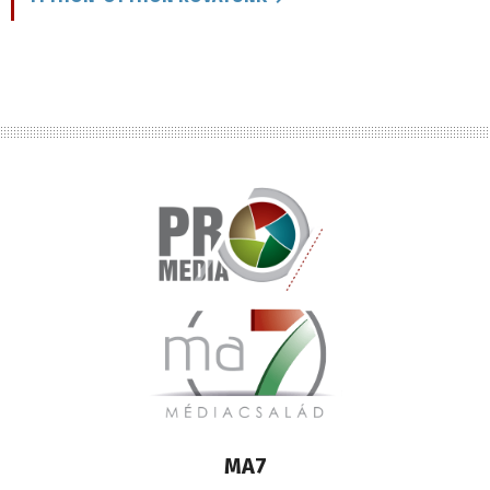
Lábléc
MA7
médiacsalád