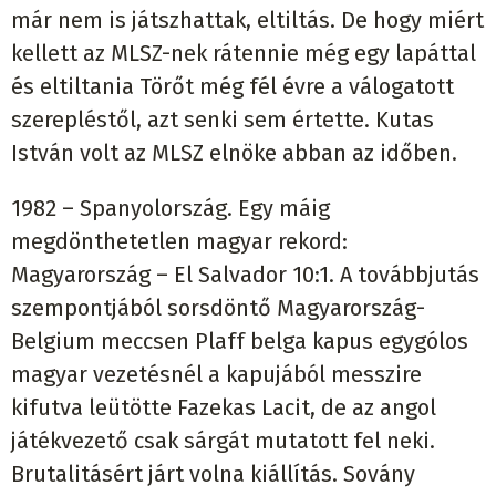
már nem is játszhattak, eltiltás. De hogy miért
kellett az MLSZ-nek rátennie még egy lapáttal
és eltiltania Törőt még fél évre a válogatott
szerepléstől, azt senki sem értette. Kutas
István volt az MLSZ elnöke abban az időben.
1982 – Spanyolország. Egy máig
megdönthetetlen magyar rekord:
Magyarország – El Salvador 10:1. A továbbjutás
szempontjából sorsdöntő Magyarország-
Belgium meccsen Plaff belga kapus egygólos
magyar vezetésnél a kapujából messzire
kifutva leütötte Fazekas Lacit, de az angol
játékvezető csak sárgát mutatott fel neki.
Brutalitásért járt volna kiállítás. Sovány