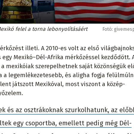
exikó felel a torna lebonyolításáért
Fotó:
givemes
kőzést illeti. A 2010-es volt az első világbajnok
s egy Mexikó–Dél-Afrika mérkőzéssel kezdődött. 
t a mexikóiak szerepelhetnek saját közönségük el
 a legemlékezetesebb, és aligha fogja felülmúln
tlent játszott Mexikóval, most viszont a közép-
yőzelem.
ek és az osztrákoknak szurkolhatunk, az előb
ltek egy csoportba, emellett pedig még Dél-