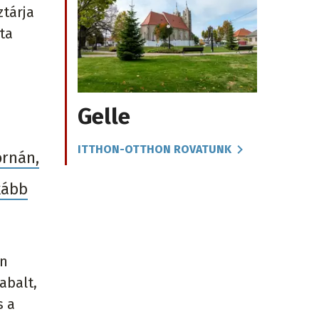
ztárja
ta
Gelle
ITTHON-OTTHON ROVATUNK
ornán,
kább
an
abalt,
s a