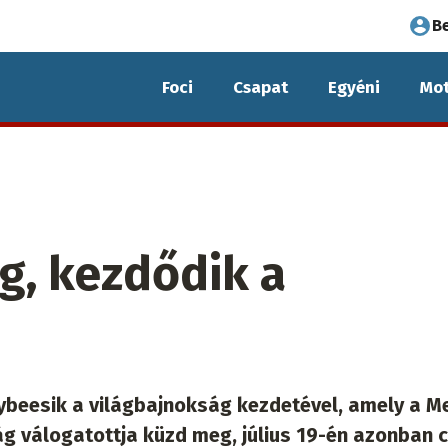
Fel
B
fió
Foci
Csapat
Egyéni
Mot
me
ág, kezdődik a
ybeesik a világbajnokság kezdetével, amely a M
zág válogatottja küzd meg, július 19-én azonban 