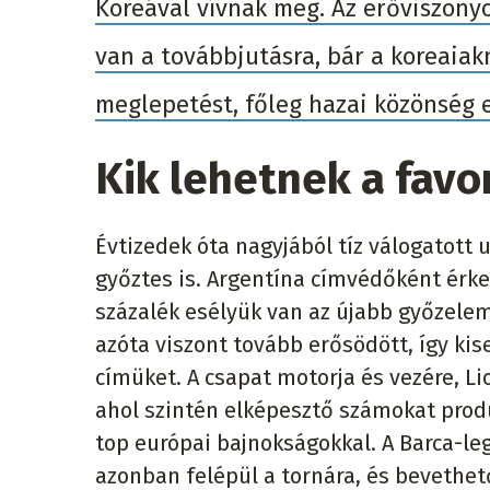
Koreával vívnak meg. Az erőviszony
van a továbbjutásra, bár a koreaiak
meglepetést, főleg hazai közönség e
Kik lehetnek a favo
Évtizedek óta nagyjából tíz válogatott u
győztes is. Argentína címvédőként érke
százalék esélyük van az újabb győzelem
azóta viszont tovább erősödött, így k
címüket. A csapat motorja és vezére, Li
ahol szintén elképesztő számokat prod
top európai bajnokságokkal. A Barca-lege
azonban felépül a tornára, és bevethet