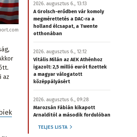
2026. augusztus 6., 13:13
A Grolsch-erődben vár komoly
megmérettetés a DAC-ra a
holland élcsapat, a Twente
port.com
otthonában
ság,
2026. augusztus 6., 12:12
Akkor
Vitális Milán az AEK Athénhoz
őtt.
igazolt: 2,5 millió eurót fizettek
a magyar válogatott
i az
középpályásért
2026. augusztus 6., 09:28
Marozsán Fábián kikapott
biek
Arnalditól a második fordulóban
TELJES LISTA