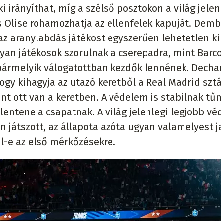
 irányíthat, míg a szélső posztokon a világ jelen
 Olise rohamozhatja az ellenfelek kapuját. Demb
az aranylabdás játékost egyszerűen lehetetlen k
lyan játékosok szorulnak a cserepadra, mint Barco
 bármelyik válogatottban kezdők lennének. Dech
gy kihagyja az utazó keretből a Real Madrid sztá
t ott van a keretben. A védelem is stabilnak tűn
elentene a csapatnak. A világ jelenlegi legjobb vé
n játszott, az állapota azóta ugyan valamelyest j
l-e az első mérkőzésekre.