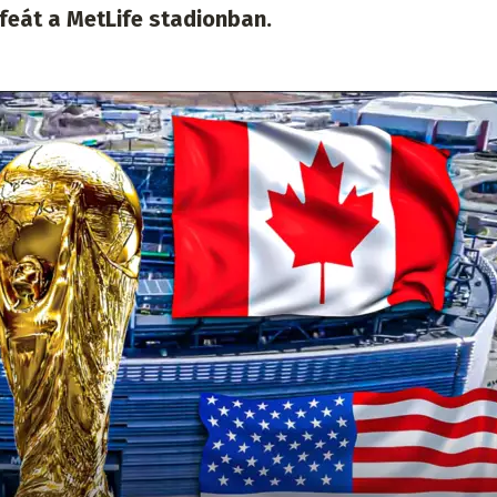
feát a MetLife stadionban.