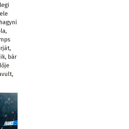
legi
ele
ihagyni
la,
amps
rját,
ik, bár
dője
avult,