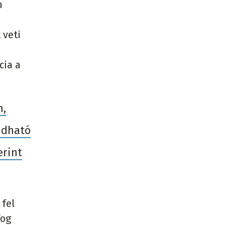
n
 veti
cia a
n,
udható
erint
 fel
fog