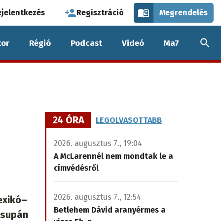
használói
ejelentkezés
Regisztráció
Megrendelés
k
or
Régió
Podcast
Videó
Ma7
nüje
24 ÓRA
LEGOLVASOTTABB
2026. augusztus 7., 19:04
A McLarennél nem mondtak le a
címvédésről
2026. augusztus 7., 12:54
exikó–
Betlehem Dávid aranyérmes a
csupán