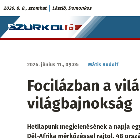
Ugrás
2026. 8. 8., szombat
László, Domonkos
a
Szurkoló.sk
tartalomra
fő
navigáció
2026. június 11., 09:05
Mátis Rudolf
Focilázban a vil
világbajnokság
Hetilapunk megjelenésének a napja eg
Dél-Afrika mérkőzéssel rajtol. 48 ors