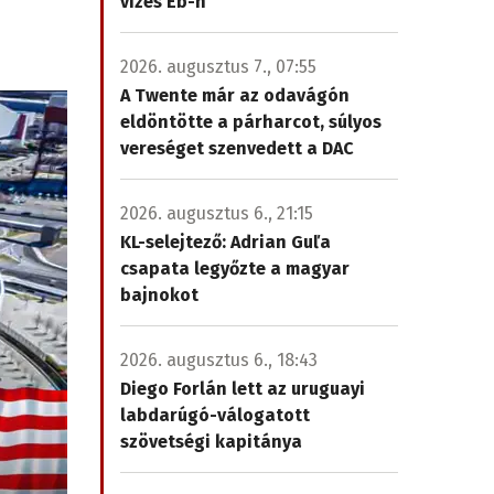
vizes Eb-n
2026. augusztus 7., 07:55
A Twente már az odavágón
eldöntötte a párharcot, súlyos
vereséget szenvedett a DAC
2026. augusztus 6., 21:15
KL-selejtező: Adrian Guľa
csapata legyőzte a magyar
bajnokot
2026. augusztus 6., 18:43
Diego Forlán lett az uruguayi
labdarúgó-válogatott
szövetségi kapitánya