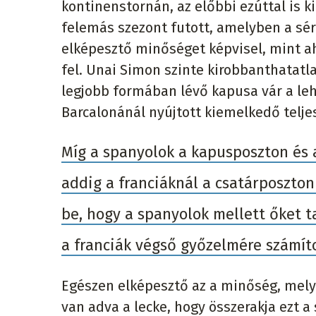
kontinenstornán, az előbbi ezúttal is 
felemás szezont futott, amelyben a sér
elképesztő minőséget képvisel, mint ah
fel. Unai Simon szinte kirobbanthatatla
legjobb formában lévő kapusa vár a leh
Barcalonánál nyújtott kiemelkedő telje
Míg a spanyolok a kapusposzton és
addig a franciáknál a csatárposzto
be, hogy a spanyolok mellett őket t
a franciák végső győzelmére számít
Egészen elképesztő az a minőség, mely
van adva a lecke, hogy összerakja ezt 