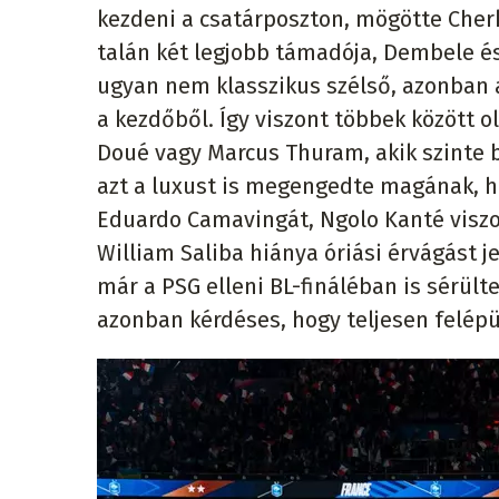
kezdeni a csatárposzton, mögötte Cherki
talán két legjobb támadója, Dembele és
ugyan nem klasszikus szélső, azonban 
a kezdőből. Így viszont többek között o
Doué vagy Marcus Thuram, akik szinte
azt a luxust is megengedte magának, ho
Eduardo Camavingát, Ngolo Kanté viszon
William Saliba hiánya óriási érvágást j
már a PSG elleni BL-fináléban is sérülte
azonban kérdéses, hogy teljesen felépü