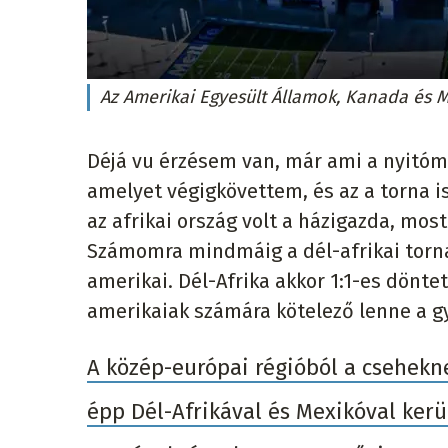
Az Amerikai Egyesült Államok, Kanada és M
Déjá vu érzésem van, már ami a nyitómér
amelyet végigkövettem, és az a torna i
az afrikai ország volt a házigazda, mos
Számomra mindmáig a dél-afrikai torna
amerikai. Dél-Afrika akkor 1:1-es dönte
amerikaiak számára kötelező lenne a g
A közép-európai régióból a csehekn
épp Dél-Afrikával és Mexikóval kerü