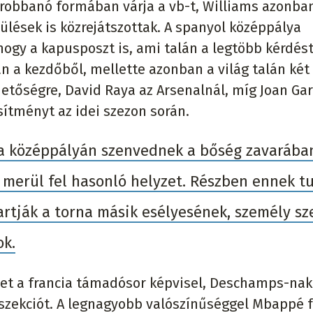
kirobbanó formában várja a vb-t, Williams azonba
ülések is közrejátszottak. A spanyol középpálya
ogy a kapusposzt is, ami talán a legtöbb kérdést
n a kezdőből, mellette azonban a világ talán két
etőségre, David Raya az Arsenalnál, míg Joan Gar
sítményt az idei szezon során.
 a középpályán szenvednek a bőség zavarába
n merül fel hasonló helyzet. Részben ennek t
artják a torna másik esélyesének, személy sz
ok.
et a francia támadósor képvisel, Deschamps-nak
a szekciót. A legnagyobb valószínűséggel Mbappé 