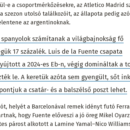
pül-e a csoportmérkőzésekre, az Atletico Madrid s
a szezon utolsó találkozóit, az állapota pedig azó
jelentene az argentinoknak.
 spanyolok számítanak a világbajnokság fő
gük 17 százalék. Luis de la Fuente csapata
újtott a 2024-es Eb-n, végig domináltak a t
ték le. A keretük azóta sem gyengült, sőt in
ontjuk a csatár- és a balszélső poszt lehet.
ót, helyét a Barcelonával remek idényt futó Ferr
ártnak, hogy Fuente előveszi a jó öreg Mikel Oyarz
etes párost alkotott a Lamine Yamal–Nico William