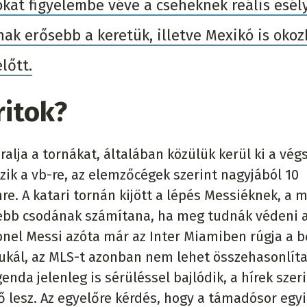
okat figyelembe véve a cseheknek reális esél
nak erősebb a keretük, illetve Mexikó is okoz
lőtt.
ritok?
ralja a tornákat, általában közülük kerül ki a vég
zik a vb-re, az elemzőcégek szerint nagyjából 10
re. A katari tornán kijött a lépés Messiéknek, a 
isebb csodának számítana, ha meg tudnák védeni 
onel Messi azóta már az Inter Miamiben rúgja a b
ukál, az MLS-t azonban nem lehet összehasonlíta
nda jelenleg is sérüléssel bajlódik, a hírek szer
ő lesz. Az egyelőre kérdés, hogy a támadósor egyi