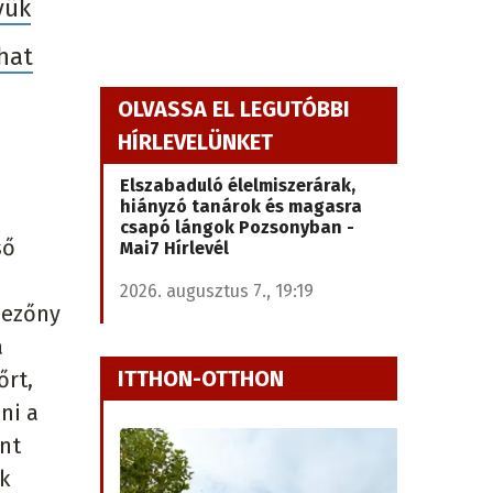
yük
hat
OLVASSA EL LEGUTÓBBI
HÍRLEVELÜNKET
Elszabaduló élelmiszerárak,
hiányzó tanárok és magasra
csapó lángok Pozsonyban -
ső
Mai7 Hírlevél
2026. augusztus 7., 19:19
mezőny
a
ITTHON-OTTHON
őrt,
ni a
int
k