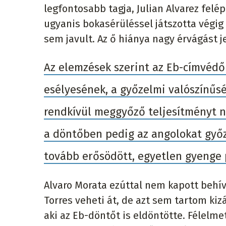
legfontosabb tagja, Julian Alvarez felé
ugyanis bokasérüléssel játszotta végig 
sem javult. Az ő hiánya nagy érvágást 
Az elemzések szerint az Eb-címvédő
esélyesének, a győzelmi valószínűsé
rendkívül meggyőző teljesítményt ny
a döntőben pedig az angolokat győz
tovább erősödött, egyetlen gyenge p
Alvaro Morata ezúttal nem kapott behív
Torres veheti át, de azt sem tartom kiz
aki az Eb-döntőt is eldöntötte. Félelm