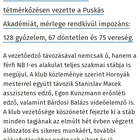
tétmérkőzésen vezette a Puskás
Akadémiát, mérlege rendkívül impozáns:
128 győzelem, 67 döntetlen és 75 vereség.
A vezetőedző távozásával nemcsak ő, hanem a
férfi NB I-es alakulat teljes szakmai stábja is
megújul. A klub közleménye szerint Hornyák
mesterrel együtt távozik Stanislav Macek
asszisztens edző, Egon Kunzmann erőnléti
edző, valamint Bárdosi Balázs videóelemző is.
A klub vezetősége köszönetét fejezte ki a stáb
minden tagjának az elmúlt hét évben végzett
áldozatos és sikeres munkáért, további
pályafutásukhoz pedig sok sikert és jó