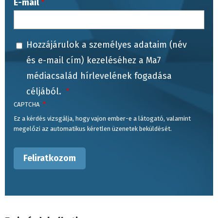
E-mail
Hozzájárulok a személyes adataim (név
és e-mail cím) kezeléséhez a Ma7
médiacsalád hírlevelének fogadása
céljából.
CAPTCHA
Ez a kérdés vizsgálja, hogy vajon ember-e a látogató, valamint
megelőzi az automatikus kéretlen üzenetek beküldését.