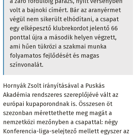
a záró fordulóig parázs, nyílt versenyben
volt a bajnoki címért. Bár az aranyérmet
végül nem sikerült elhódítani, a csapat
egy elképesztő klubrekordot jelentő 66
ponttal újra a második helyen végzett,
ami hűen tükrözi a szakmai munka
folyamatos fejlődését és magas
színvonalát.
Hornyák Zsolt irányításával a Puskás
Akadémia rendszeres szereplőjévé vált az
európai kupaporondnak is. Összesen öt
szezonban mérettethette meg magát a
nemzetközi mezőnyben a csapattal: négy
Konferencia-liga-selejtező mellett egyszer az