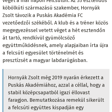
véget a mai napon Felcsúton. Az 53 esztendős
köbölkúti származású szakember, Hornyák
Zsolt távozik a Puskás Akadémia FC
vezetőedzői székéből. A klub és a tréner közös
megegyezéssel vetett véget a hét esztendőn
át tartó, rendkívül gyümölcsöző
együttműködésnek, amely alapjaiban írta újra
a felcsúti egyesület történelmét és
presztízsét a magyar labdarúgásban.
Hornyák Zsolt még 2019 nyarán érkezett a
Puskás Akadémiához, azzal a céllal, hogy a
stabil középcsapatból igazi éllovast
faragjon. Bemutatkozása remekül sikerült
a felcsúti együttes kispadján egy