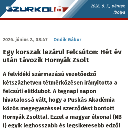
Ugrás
2026. 8. 7., péntek
Ibolya
a
Szurkoló.sk
tartalomra
fő
navigáció
2026. június 2., 08:47
Ondik Gábor
Egy korszak lezárul Felcsúton: Hét év
után távozik Hornyák Zsolt
A felvidéki származású vezetőedző
kétszázhetven tétmérkőzésen irányította a
felcsúti elitklubot. A tegnapi napon
hivatalossá vált, hogy a Puskás Akadémia
közös megegyezéssel szerződést bontott
Hornyák Zsolttal. Ezzel a magyar élvonal (NB
I) egyik leghosszabb és legsikeresebb edzői