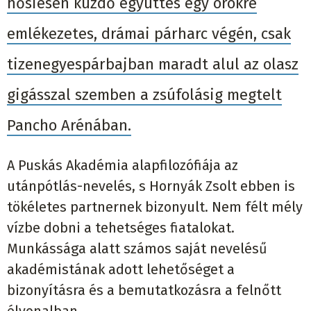
hősiesen küzdő együttes egy örökre
emlékezetes, drámai párharc végén, csak
tizenegyespárbajban maradt alul az olasz
gigásszal szemben a zsúfolásig megtelt
Pancho Arénában.
A Puskás Akadémia alapfilozófiája az
utánpótlás-nevelés, s Hornyák Zsolt ebben is
tökéletes partnernek bizonyult. Nem félt mély
vízbe dobni a tehetséges fiatalokat.
Munkássága alatt számos saját nevelésű
akadémistának adott lehetőséget a
bizonyításra és a bemutatkozásra a felnőtt
élvonalban.