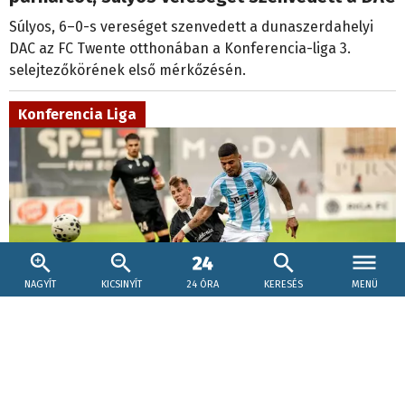
Súlyos, 6–0-s vereséget szenvedett a dunaszerdahelyi
DAC az FC Twente otthonában a Konferencia-liga 3.
selejtezőkörének első mérkőzésén.
Konferencia Liga
NAGYÍT
KICSINYÍT
24 ÓRA
KERESÉS
MENÜ
2026. augusztus 6., 21:15
KL-selejtező: Adrian Guľa csapata legyőzte a