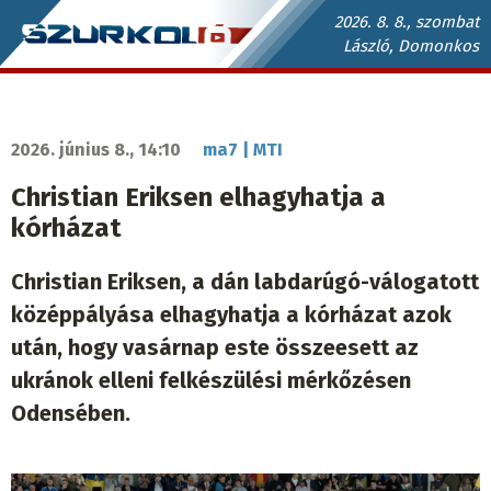
Ugrás
2026. 8. 8., szombat
László, Domonkos
a
Szurkoló.sk
tartalomra
fő
navigáció
2026. június 8., 14:10
ma7 | MTI
Christian Eriksen elhagyhatja a
kórházat
Christian Eriksen, a dán labdarúgó-válogatott
középpályása elhagyhatja a kórházat azok
után, hogy vasárnap este összeesett az
ukránok elleni felkészülési mérkőzésen
Odensében.