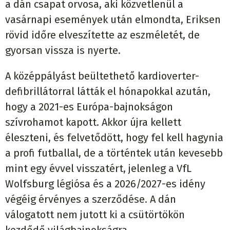
a dán csapat orvosa, aki közvetlenül a
vasárnapi események után elmondta, Eriksen
rövid időre elveszítette az eszméletét, de
gyorsan vissza is nyerte.
A középpályást beültethető kardioverter-
defibrillátorral látták el hónapokkal azután,
hogy a 2021-es Európa-bajnokságon
szívrohamot kapott. Akkor újra kellett
éleszteni, és felvetődött, hogy fel kell hagynia
a profi futballal, de a történtek után kevesebb
mint egy évvel visszatért, jelenleg a VfL
Wolfsburg légiósa és a 2026/2027-es idény
végéig érvényes a szerződése. A dán
válogatott nem jutott ki a csütörtökön