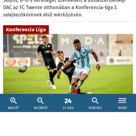
Súlyos, 6–0-s vereséget szenvedett a dunaszerdahelyi
DAC az FC Twente otthonában a Konferencia-liga 3.
selejtezőkörének első mérkőzésén.
Konferencia Liga
NAGYÍT
KICSINYÍT
24 ÓRA
KERESÉS
MENÜ
2026. augusztus 6., 21:15
KL-selejtező: Adrian Guľa csapata legyőzte a
magyar bajnokot