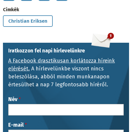
Címkék
Christian Eriksen
Iratkozzon fel napi hírlevelünkre
A Facebook drasztikusan korlátozza híreink
elérését.
A hírlevelünkbe viszont nincs
beleszólása, abból minden munkanapon
értesülhet a nap 7 legfontosabb híréről.
Név
E-mail