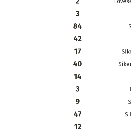
2
Lövése
3
84
42
17
Sik
40
Sike
14
3
9
S
47
Si
12