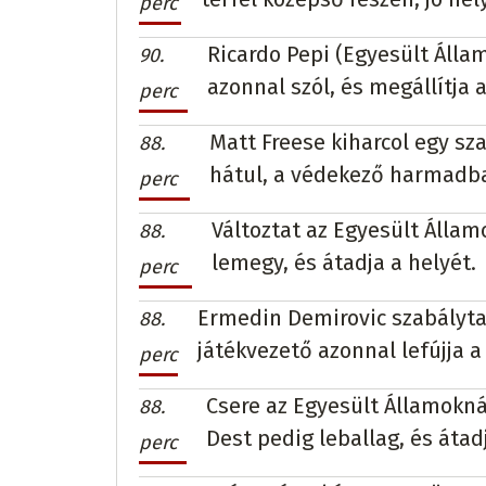
perc
Ricardo Pepi (Egyesült Álla
90.
azonnal szól, és megállítja a
perc
Matt Freese kiharcol egy sz
88.
hátul, a védekező harmadb
perc
Változtat az Egyesült Államo
88.
lemegy, és átadja a helyét.
perc
Ermedin Demirovic szabályta
88.
játékvezető azonnal lefújja a
perc
Csere az Egyesült Államokná
88.
Dest pedig leballag, és átad
perc