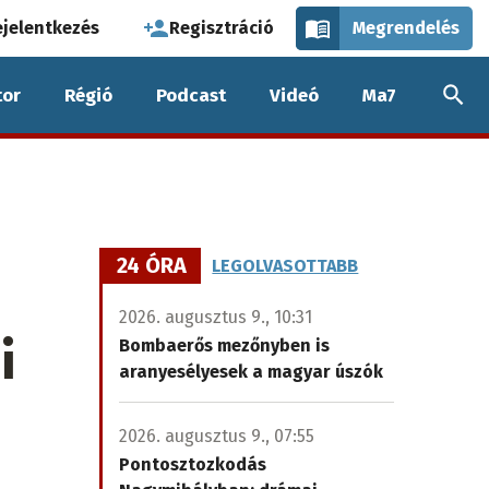
használói
ejelentkezés
Regisztráció
Megrendelés
k
or
Régió
Podcast
Videó
Ma7
nüje
24 ÓRA
LEGOLVASOTTABB
2026. augusztus 9., 10:31
i
Bombaerős mezőnyben is
aranyesélyesek a magyar úszók
2026. augusztus 9., 07:55
Pontosztozkodás