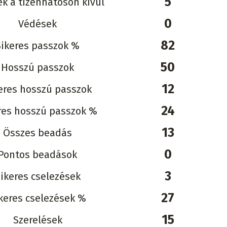
5
k a tizenhatoson kívül
0
Védések
82
Sikeres passzok %
50
Hosszú passzok
12
eres hosszú passzok
24
res hosszú passzok %
13
Összes beadás
0
Pontos beadások
3
ikeres cselezések
27
keres cselezések %
15
Szerelések