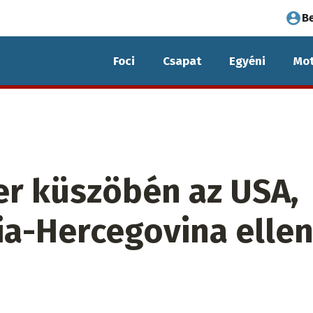
Fel
B
fió
Foci
Csapat
Egyéni
Mot
me
er küszöbén az USA,
ia-Hercegovina ellen