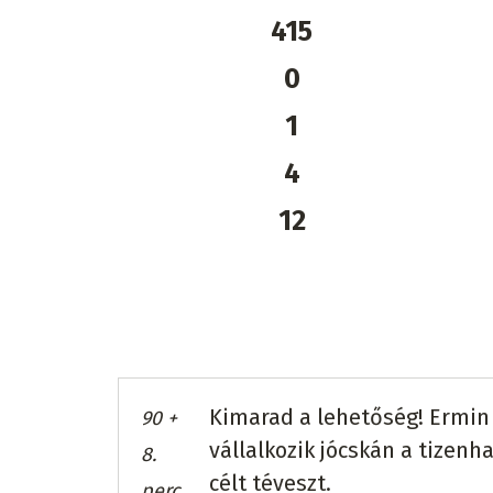
415
0
1
4
12
Kimarad a lehetőség! Ermin
90 +
vállalkozik jócskán a tizenha
8.
célt téveszt.
perc