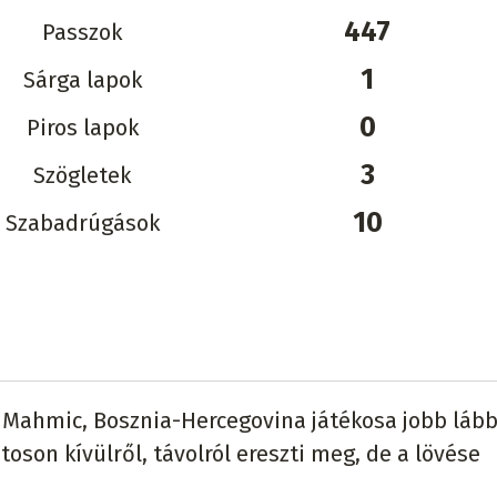
447
Passzok
1
Sárga lapok
0
Piros lapok
3
Szögletek
10
Szabadrúgások
 Mahmic, Bosznia-Hercegovina játékosa jobb lább
toson kívülről, távolról ereszti meg, de a lövése