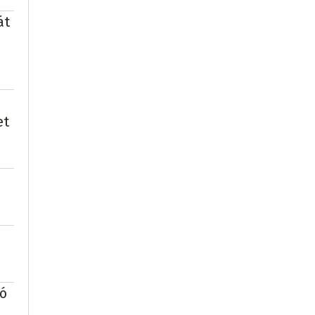
át
et
dó