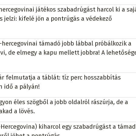
hercegovinai játékos szabadrúgást harcol ki a saj
s jelzi: kifelé jön a pontrúgás a védekező
a-hercegovinai támadó jobb lábbal próbálkozik a
lövi, de elmegy a kapu mellett jobbra! A lehetőség
r felmutatja a táblát: tíz perc hosszabbítás
 idő a pályán!
on éles szögből a jobb oldalról rászúrja, de a
akad a lövés.
-Hercegovina) kiharcol egy szabadrúgást a táma
yről jöhet a pontrúgás.