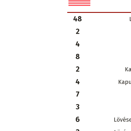
48
2
4
8
2
Ka
4
Kapu
7
3
6
Lövése