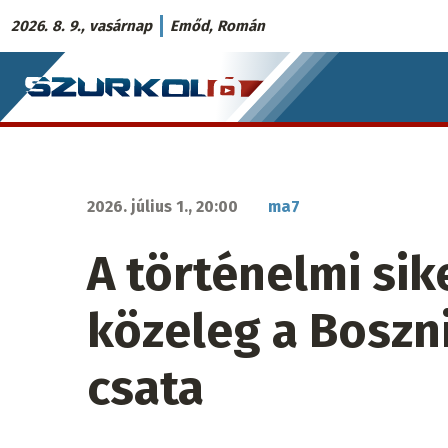
Ugrás
2026. 8. 9., vasárnap
Emőd, Román
a
Szurkoló.sk
tartalomra
fő
navigáció
2026. július 1., 20:00
ma7
A történelmi sik
közeleg a Boszn
csata