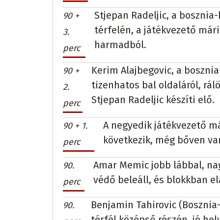
Stjepan Radeljic, a bosznia-
90 +
térfelén, a játékvezető mári
3.
harmadból.
perc
Kerim Alajbegovic, a boszni
90 +
tizenhatos bal oldaláról, rá
2.
Stjepan Radeljic készíti elő.
perc
A negyedik játékvezető má
90 + 1.
következik, még bőven van
perc
Amar Memic jobb lábbal, nagy
90.
védő beleáll, és blokkban el
perc
Benjamin Tahirovic (Bosznia
90.
térfél középső részén, jó hel