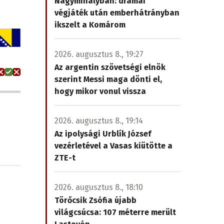
Nagymihályban: drámai
végjáték után emberhátrányban
ikszelt a Komárom
2026. augusztus 8., 19:27
Az argentin szövetségi elnök
szerint Messi maga dönti el,
hogy mikor vonul vissza
2026. augusztus 8., 19:14
Az ipolysági Urblík József
vezérletével a Vasas kiütötte a
ZTE-t
2026. augusztus 8., 18:10
Törőcsik Zsófia újabb
világcsúcsa: 107 méterre merült