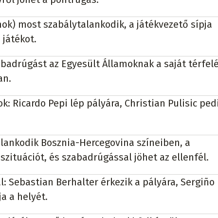
mok) most szabálytalankodik, a játékvezető sípja
 játékot.
abadrúgást az Egyesült Államoknak a saját térfel
an.
k: Ricardo Pepi lép pályára, Christian Pulisic ped
lankodik Bosznia-Hercegovina színeiben, a
 szituációt, és szabadrúgással jöhet az ellenfél.
l: Sebastian Berhalter érkezik a pályára, Sergiño
ja a helyét.