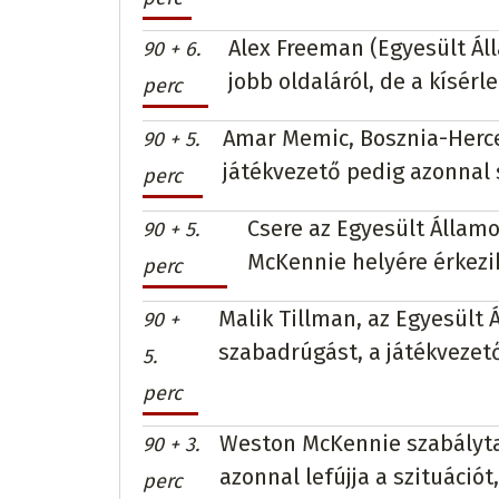
Alex Freeman (Egyesült Áll
90 + 6.
jobb oldaláról, de a kísérle
perc
Amar Memic, Bosznia-Herce
90 + 5.
játékvezető pedig azonnal s
perc
Csere az Egyesült Államo
90 + 5.
McKennie helyére érkezi
perc
Malik Tillman, az Egyesült Á
90 +
szabadrúgást, a játékvezet
5.
perc
Weston McKennie szabálytal
90 + 3.
azonnal lefújja a szituációt
perc