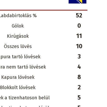
52
Labdabirtoklás %
0
Gólok
11
Kirúgások
10
Összes lövés
3
pura tartó lövések
4
ra nem tartó lövések
8
Kapura lövések
2
Blokkolt lövések
5
k a tizenhatoson belül