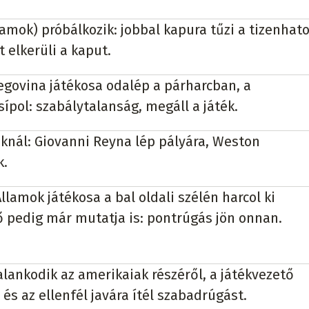
amok) próbálkozik: jobbal kapura tűzi a tizenhat
t elkerüli a kaput.
govina játékosa odalép a párharcban, a
ípol: szabálytalanság, megáll a játék.
knál: Giovanni Reyna lép pályára, Weston
k.
llamok játékosa a bal oldali szélén harcol ki
ő pedig már mutatja is: pontrúgás jön onnan.
ankodik az amerikaiak részéről, a játékvezető
, és az ellenfél javára ítél szabadrúgást.