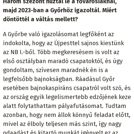
Három szezont húztál le a fővárosiaknál,
majd 2023-ban a Győrhöz igazoltál. Miért
döntöttél a váltás mellett?
A Győrbe való igazolásomat legfőként az
indokolta, hogy az Újpesttel sajnos kiestünk
az NB I.-ből. Több megkeresésem is volt az
első osztályban maradó csapatoktól, és úgy
gondoltam, szívesen maradnék én is a
legfelsőbb bajnokságban. Ráadásul Győr
esetében bajnokaspiráns csapatról volt szó, és
az ország egyik legelismertebb edzőjének keze
alatt folytathattam pályafutásomat. Tudtam
azonban, hogy nem állok könnyű feladat előtt,
mivel az élboly teljesen más szint, így nagy
odaadást és kitartó munkát igényelt ez az