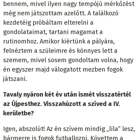
bennem, mivel ilyen nagy tempójú mérkőzést
még nem játszottam azelőtt. A találkozó
kezdetéig próbáltam elterelni a
gondolataimat, tartani magamat a
rutinomhoz. Amikor kiértünk a pályára,
felnéztem a szüleimre és könnyes lett a
szemem, mivel sosem gondoltam volna, hogy
én egyszer majd válogatott mezben fogok
játszani.
Tavaly nyáron két év után ismét visszatértél
az Újpesthez. Visszahúzott a szíved a IV.
kerületbe?
Igen, abszolút! Az én szívem mindig „lila” lesz,
bármerre is fogok futballozni. Követtem a