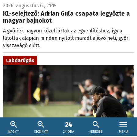
2026. augusztus 6., 21:15
KL-selejtező: Adrian Guľa csapata legyőzte a
magyar bajnokot
A győriek nagyon közel jártak az egyenlítéshez, így a
látottak alapján minden nyitott maradt a jövő heti, győri
visszavágó előtt.
Labdarúgás
NAGYÍT
KICSINYÍT
24 ÓRA
KERESÉS
MENÜ