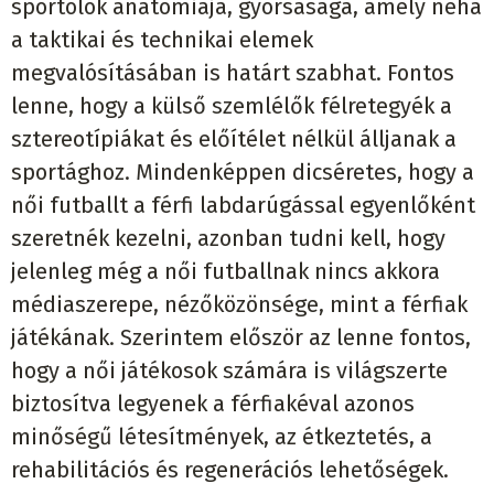
sportolók anatómiája, gyorsasága, amely néha
a taktikai és technikai elemek
megvalósításában is határt szabhat. Fontos
lenne, hogy a külső szemlélők félretegyék a
sztereotípiákat és előítélet nélkül álljanak a
sportághoz. Mindenképpen dicséretes, hogy a
női futballt a férfi labdarúgással egyenlőként
szeretnék kezelni, azonban tudni kell, hogy
jelenleg még a női futballnak nincs akkora
médiaszerepe, nézőközönsége, mint a férfiak
játékának. Szerintem először az lenne fontos,
hogy a női játékosok számára is világszerte
biztosítva legyenek a férfiakéval azonos
minőségű létesítmények, az étkeztetés, a
rehabilitációs és regenerációs lehetőségek.