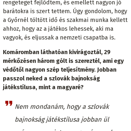
rengeteget fejlődtem, és emellett nagyon jó
barátokra is szert tettem. Úgy gondolom, hogy
a Győrnél töltött idő és szakmai munka kellett
ahhoz, hogy az a játékos lehessek, aki ma
vagyok, és eljussak a nemzeti csapatba is.
Komáromban láthatóan kivirágoztál, 29
mérkőzésen három gólt is szereztél, ami egy
védőtől nagyon szép teljesítmény. Jobban
passzol neked a szlovák bajnokság
játékstílusa, mint a magyaré?
Nem mondanám, hogy a szlovák
bajnokság játékstílusa jobban ül