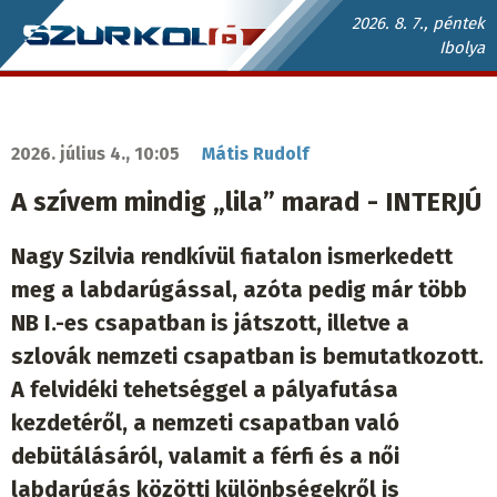
Ugrás
2026. 8. 7., péntek
Ibolya
a
Szurkoló.sk
tartalomra
fő
navigáció
2026. július 4., 10:05
Mátis Rudolf
A szívem mindig „lila” marad - INTERJÚ
Nagy Szilvia rendkívül fiatalon ismerkedett
meg a labdarúgással, azóta pedig már több
NB I.-es csapatban is játszott, illetve a
szlovák nemzeti csapatban is bemutatkozott.
A felvidéki tehetséggel a pályafutása
kezdetéről, a nemzeti csapatban való
debütálásáról, valamit a férfi és a női
labdarúgás közötti különbségekről is