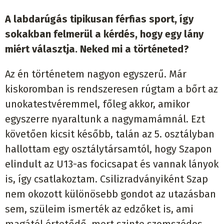
A labdarúgás tipikusan férfias sport, így
sokakban felmerül a kérdés, hogy egy lány
miért választja. Neked mi a történeted?
Az én történetem nagyon egyszerű. Már
kiskoromban is rendszeresen rúgtam a bőrt az
unokatestvéremmel, főleg akkor, amikor
egyszerre nyaraltunk a nagymamámnál. Ezt
követően kicsit később, talán az 5. osztályban
hallottam egy osztálytársamtól, hogy Szapon
elindult az U13-as focicsapat és vannak lányok
is, így csatlakoztam. Csilizradványiként Szap
nem okozott különösebb gondot az utazásban
sem, szüleim ismerték az edzőket is, ami
magától értetődő, mert szinte szomszédos