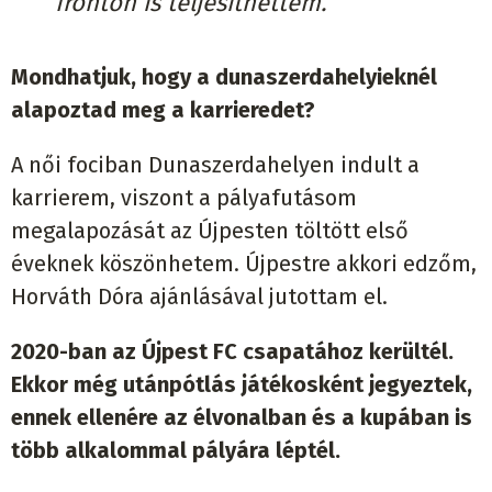
fronton is teljesíthettem.
Mondhatjuk, hogy a dunaszerdahelyieknél
alapoztad meg a karrieredet?
A női fociban Dunaszerdahelyen indult a
karrierem, viszont a pályafutásom
megalapozását az Újpesten töltött első
éveknek köszönhetem. Újpestre akkori edzőm,
Horváth Dóra ajánlásával jutottam el.
2020-ban az Újpest FC csapatához kerültél.
Ekkor még utánpótlás játékosként jegyeztek,
ennek ellenére az élvonalban és a kupában is
több alkalommal pályára léptél.