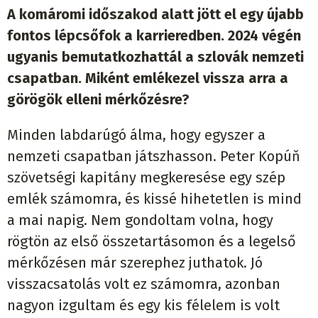
A komáromi időszakod alatt jött el egy újabb
fontos lépcsőfok a karrieredben. 2024 végén
ugyanis bemutatkozhattál a szlovák nemzeti
csapatban. Miként emlékezel vissza arra a
görögök elleni mérkőzésre?
Minden labdarúgó álma, hogy egyszer a
nemzeti csapatban játszhasson. Peter Kopúň
szövetségi kapitány megkeresése egy szép
emlék számomra, és kissé hihetetlen is mind
a mai napig. Nem gondoltam volna, hogy
rögtön az első összetartásomon és a legelső
mérkőzésen már szerephez juthatok. Jó
visszacsatolás volt ez számomra, azonban
nagyon izgultam és egy kis félelem is volt