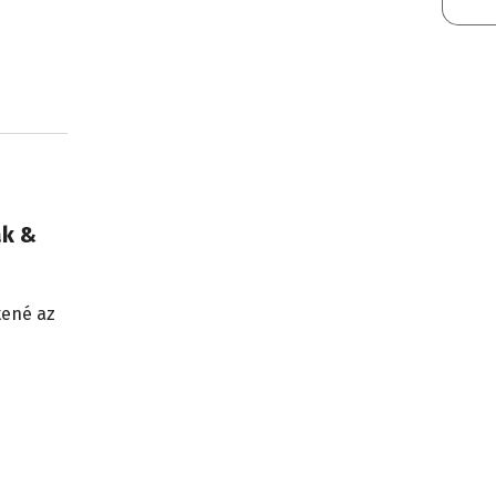
ak &
tené az