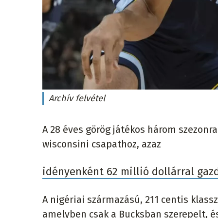
Archív felvétel
A 28 éves görög játékos három szezonra 
wisconsini csapathoz, azaz
idényenként 62 millió dollárral gaz
A nigériai származású, 211 centis klass
amelyben csak a Bucksban szerepelt, é