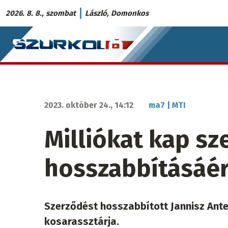
Ugrás
2026. 8. 8., szombat
László, Domonkos
a
Szurkoló.sk
tartalomra
fő
navigáció
2023. október 24., 14:12
ma7 | MTI
Milliókat kap s
hosszabbításáér
Szerződést hosszabbított Jannisz An
kosarassztárja.