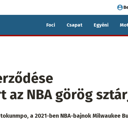
Fel
B
fió
Foci
Csapat
Egyéni
Mot
me
zerződése
t az NBA görög sztár
tetokunmpo, a 2021-ben NBA-bajnok Milwaukee B