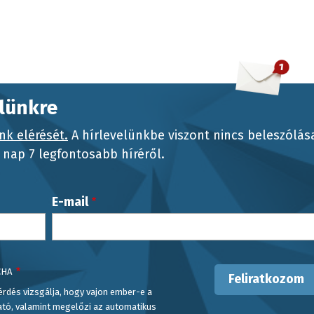
elünkre
nk elérését.
A hírlevelünkbe viszont nincs beleszólás
nap 7 legfontosabb híréről.
E-mail
CHA
érdés vizsgálja, hogy vajon ember-e a
ató, valamint megelőzi az automatikus