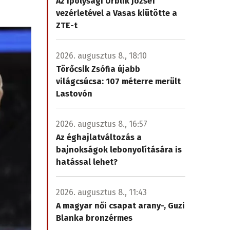
Az ipolysági Urblík József
vezérletével a Vasas kiütötte a
ZTE-t
2026. augusztus 8., 18:10
Törőcsik Zsófia újabb
világcsúcsa: 107 méterre merült
Lastovón
2026. augusztus 8., 16:57
Az éghajlatváltozás a
bajnokságok lebonyolítására is
hatással lehet?
2026. augusztus 8., 11:43
A magyar női csapat arany-, Guzi
Blanka bronzérmes