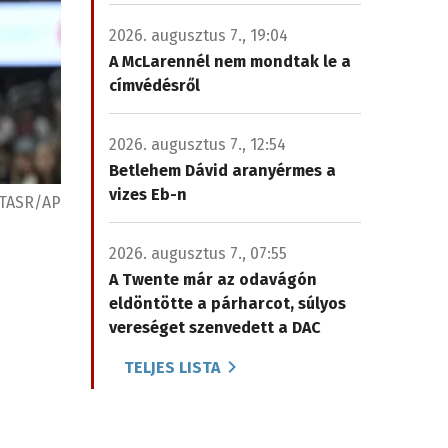
2026. augusztus 7., 19:04
A McLarennél nem mondtak le a
címvédésről
2026. augusztus 7., 12:54
Betlehem Dávid aranyérmes a
vizes Eb-n
TASR/AP
2026. augusztus 7., 07:55
A Twente már az odavágón
eldöntötte a párharcot, súlyos
vereséget szenvedett a DAC
TELJES LISTA