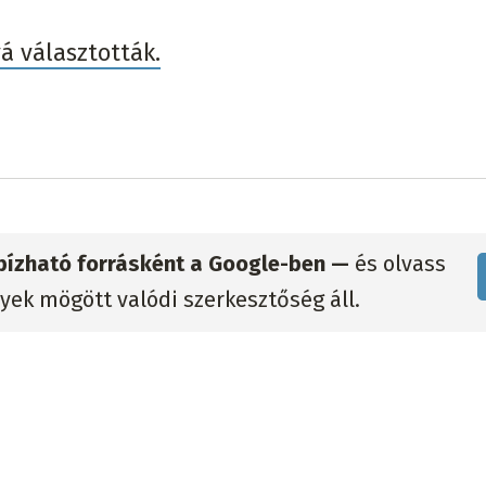
vá választották.
gbízható forrásként a Google-ben —
és olvass
lyek mögött valódi szerkesztőség áll.