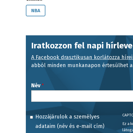
NBA
Iratkozzon fel napi hírlev
A Facebook drasztikusan korlátozza hírei
abból minden munkanapon értesülhet a 
Név
CAPT
Hozzájárulok a személyes
Ez a k
adataim (név és e-mail cím)
látog