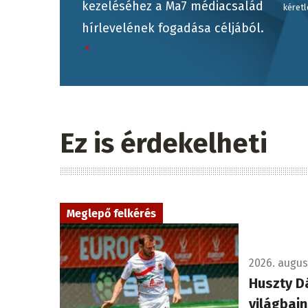
kezeléséhez a Ma7 médiacsalád
kéretl
hírlevelének fogadása céljából.
Ez is érdekelheti
Meglepő felkérés
2026. augusz
Huszty Dá
világbaj