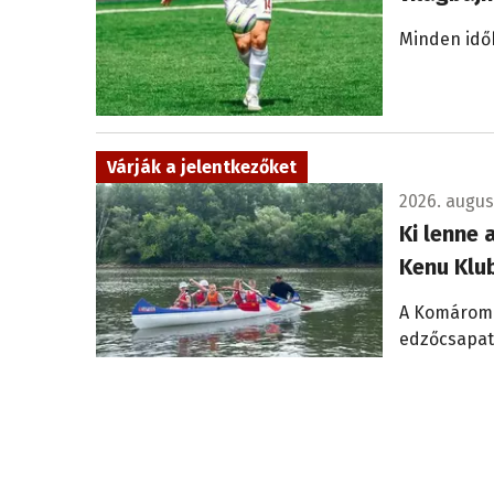
Minden idő
Várják a jelentkezőket
2026. augusz
Ki lenne
Kenu Klu
A Komáromi 
edzőcsapatá
sportfoglal
250 célba érkezett hajó
2026. augusz