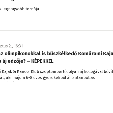
k legnagyobb tornája.
tus 2., 16:31
 az olimpikonokkal is büszkélkedő Komáromi Kaj
b új edzője? – KÉPEKKEL
Kajak & Kanoe Klub szeptembertől olyan új kollégával bőví
t, aki majd a 6-8 éves gyerekekből álló utánpótlás
kozásait vezeti.
tus 2., 15:44