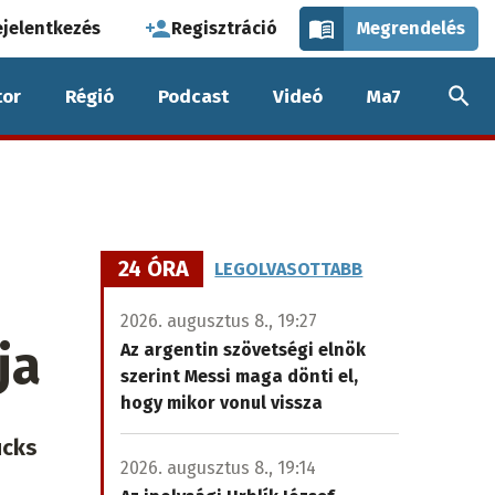
használói
ejelentkezés
Regisztráció
Megrendelés
k
or
Régió
Podcast
Videó
Ma7
nüje
24 ÓRA
LEGOLVASOTTABB
2026. augusztus 8., 19:27
ja
Az argentin szövetségi elnök
szerint Messi maga dönti el,
hogy mikor vonul vissza
ucks
2026. augusztus 8., 19:14