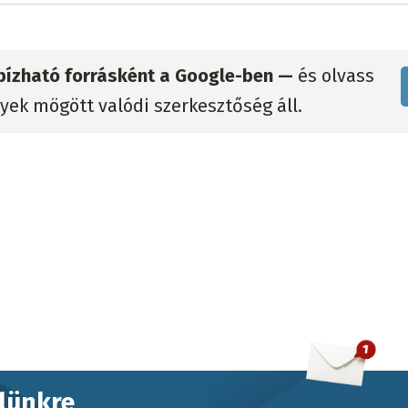
gbízható forrásként a Google-ben —
és olvass
lyek mögött valódi szerkesztőség áll.
elünkre