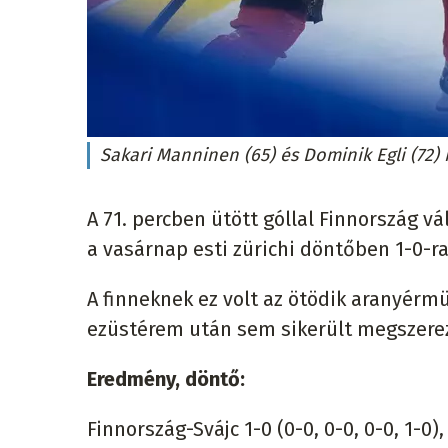
Sakari Manninen (65) és Dominik Egli (72)
A 71. percben ütött góllal Finnország v
a vasárnap esti zürichi döntőben 1-0-ra
A finneknek ez volt az ötödik aranyérmük
ezüstérem után sem sikerült megszerez
Eredmény, döntő:
Finnország-Svájc 1-0 (0-0, 0-0, 0-0, 1-0