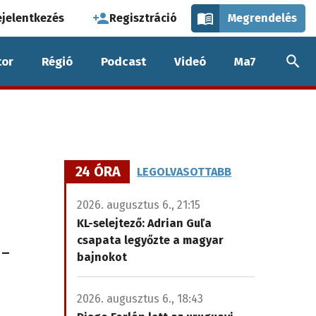
használói
ejelentkezés
Regisztráció
Megrendelés
k
or
Régió
Podcast
Videó
Ma7
nüje
24 ÓRA
LEGOLVASOTTABB
2026. augusztus 6., 21:15
KL-selejtező: Adrian Guľa
csapata legyőzte a magyar
 –
bajnokot
2026. augusztus 6., 18:43