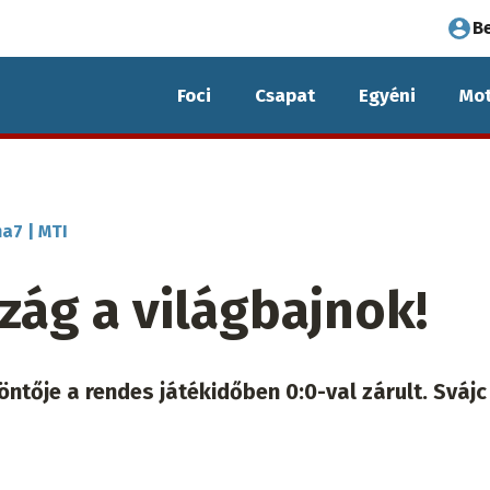
Fel
B
fió
Foci
Csapat
Egyéni
Mot
me
a7 | MTI
zág a világbajnok!
ntője a rendes játékidőben 0:0-val zárult. Svájc