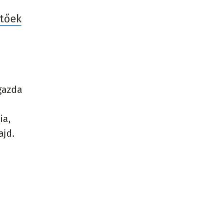
etőek
gazda
ia,
ajd.