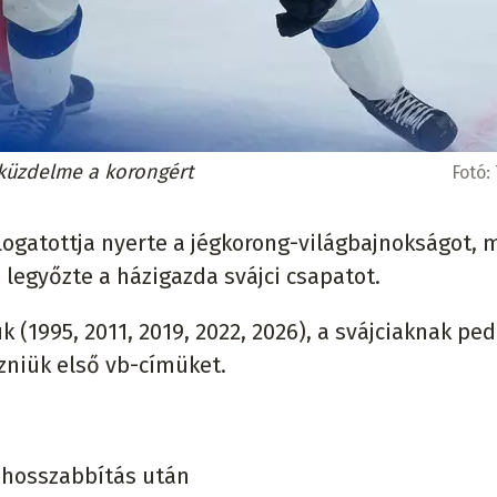
 küzdelme a korongért
Fotó:
álogatottja nyerte a jégkorong-világbajnokságot, 
 legyőzte a házigazda svájci csapatot.
 (1995, 2011, 2019, 2022, 2026), a svájciaknak ped
niük első vb-címüket.
), hosszabbítás után