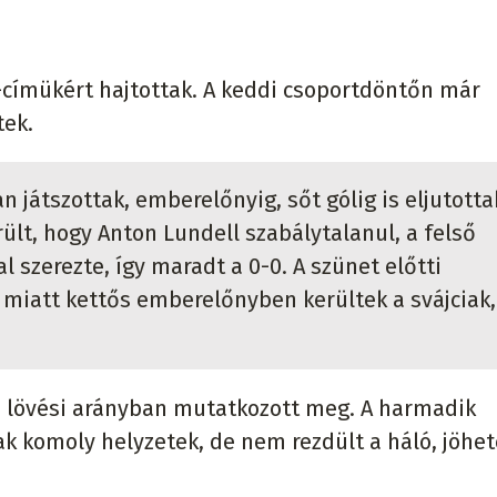
vb-címükért hajtottak. A keddi csoportdöntőn már
tek.
n játszottak, emberelőnyig, sőt gólig is eljutotta
ült, hogy Anton Lundell szabálytalanul, a felső
 szerezte, így maradt a 0-0. A szünet előtti
iatt kettős emberelőnyben kerültek a svájciak,
 lövési arányban mutatkozott meg. A harmadik
 komoly helyzetek, de nem rezdült a háló, jöhet