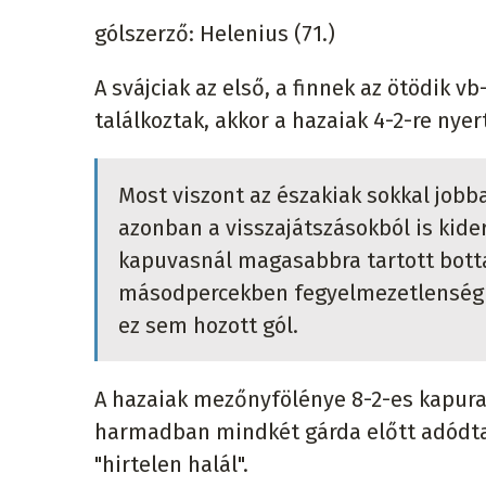
gólszerző: Helenius (71.)
A svájciak az első, a finnek az ötödik 
találkoztak, akkor a hazaiak 4-2-re nyer
Most viszont az északiak sokkal jobba
azonban a visszajátszásokból is kider
kapuvasnál magasabbra tartott bottal
másodpercekben fegyelmezetlenség m
ez sem hozott gól.
A hazaiak mezőnyfölénye 8-2-es kapura
harmadban mindkét gárda előtt adódtak
"hirtelen halál".