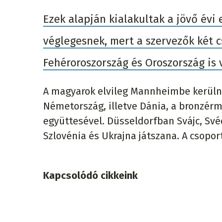
Ezek alapján kialakultak a jövő évi
véglegesnek, mert a szervezők két cs
Fehéroroszország és Oroszország is 
A magyarok elvileg Mannheimbe kerülne
Németország, illetve Dánia, a bronzérm
együttesével. Düsseldorfban Svájc, Svéd
Szlovénia és Ukrajna játszana. A csopo
Kapcsolódó cikkeink