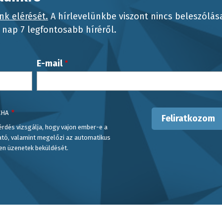
nk elérését.
A hírlevelünkbe viszont nincs beleszólás
nap 7 legfontosabb híréről.
E-mail
CHA
érdés vizsgálja, hogy vajon ember-e a
ató, valamint megelőzi az automatikus
en üzenetek beküldését.