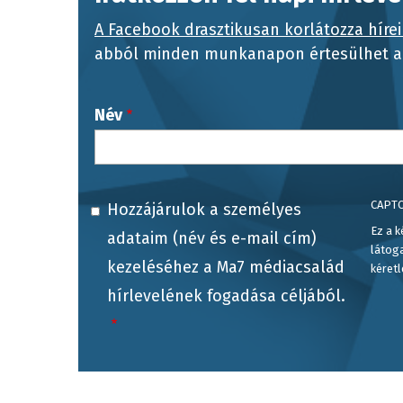
A Facebook drasztikusan korlátozza hírei
abból minden munkanapon értesülhet a 
Név
CAPT
Hozzájárulok a személyes
Ez a k
adataim (név és e-mail cím)
látog
kezeléséhez a Ma7 médiacsalád
kéretl
hírlevelének fogadása céljából.