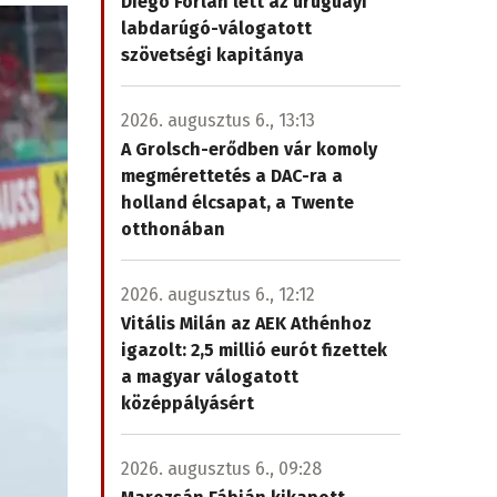
Diego Forlán lett az uruguayi
labdarúgó-válogatott
szövetségi kapitánya
2026. augusztus 6., 13:13
A Grolsch-erődben vár komoly
megmérettetés a DAC-ra a
holland élcsapat, a Twente
otthonában
2026. augusztus 6., 12:12
Vitális Milán az AEK Athénhoz
igazolt: 2,5 millió eurót fizettek
a magyar válogatott
középpályásért
2026. augusztus 6., 09:28