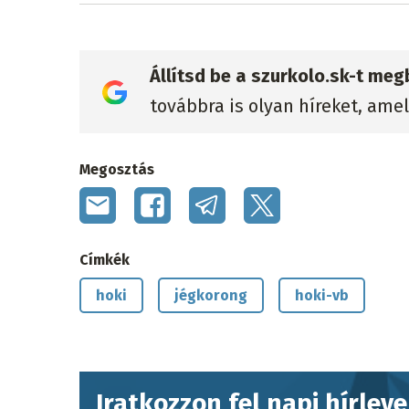
Állítsd be a szurkolo.sk-t me
továbbra is olyan híreket, ame
Megosztás
Címkék
hoki
jégkorong
hoki-vb
Iratkozzon fel napi hírlev