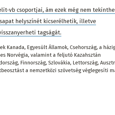
 elit-vb csoportjai, ám ezek még nem tekinth
apat helyszínét kicserélhetik, illetve
visszanyerheti tagságát.
k Kanada, Egyesült Államok, Csehország, a házi
es Norvégia, valamint a feljutó Kazahsztán
ország, Finnország, Szlovákia, Lettország, Ausztr
rtbeosztást a nemzetközi szövetség véglegesíti m