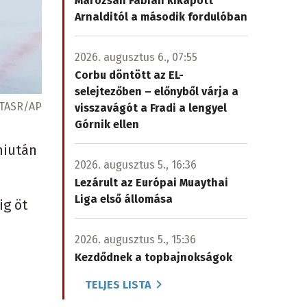
Marozsán Fábián kikapott
Arnalditól a második fordulóban
2026. augusztus 6., 07:55
Corbu döntött az EL-
selejtezőben – előnyből várja a
TASR/AP
visszavágót a Fradi a lengyel
Górnik ellen
miután
2026. augusztus 5., 16:36
Lezárult az Európai Muaythai
Liga első állomása
ig öt
2026. augusztus 5., 15:36
Kezdődnek a topbajnokságok
TELJES LISTA