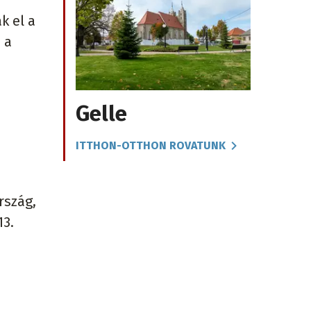
k el a
 a
Gelle
ITTHON-OTTHON ROVATUNK
rszág,
13.