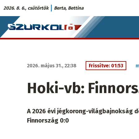
Ugrás
2026. 8. 6., csütörtök
Berta, Bettina
a
Szurkoló.sk
tartalomra
fő
navigáció
2026. május 31., 22:38
Frissítve: 01:53
m
Hoki-vb: Finnors
A 2026 évi jégkorong-világbajnokság dö
Finnország 0:0