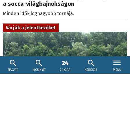
a socca-világbajnokságon
Minden idők legnagyobb tornája.
Várják a jelentkezőket
NAGYÍT
KICSINYÍT
24 ÓRA
KERESÉS
MENÜ