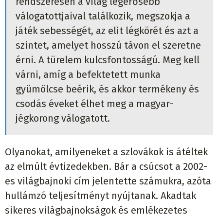
rendszeresen a világ legerősebb
válogatottjaival találkozik, megszokja a
játék sebességét, az elit légkörét és azt a
szintet, amelyet hosszú távon el szeretne
érni. A türelem kulcsfontosságú. Meg kell
várni, amíg a befektetett munka
gyümölcse beérik, és akkor termékeny és
csodás éveket élhet meg a magyar-
jégkorong válogatott.
Olyanokat, amilyeneket a szlovákok is átéltek
az elmúlt évtizedekben. Bár a csúcsot a 2002-
es világbajnoki cím jelentette számukra, azóta
hullámzó teljesítményt nyújtanak. Akadtak
sikeres világbajnokságok és emlékezetes