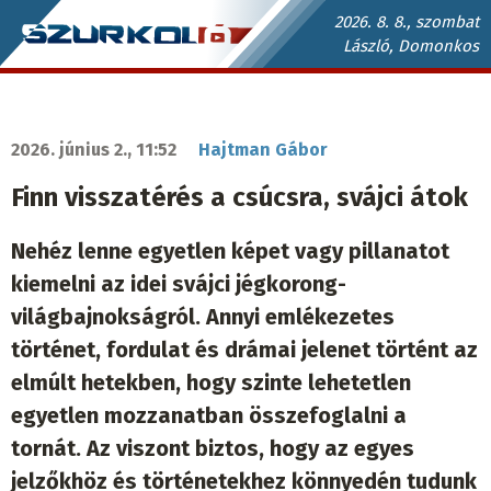
Ugrás
2026. 8. 8., szombat
László, Domonkos
a
Szurkoló.sk
tartalomra
fő
navigáció
2026. június 2., 11:52
Hajtman Gábor
Finn visszatérés a csúcsra, svájci átok
Nehéz lenne egyetlen képet vagy pillanatot
kiemelni az idei svájci jégkorong-
világbajnokságról. Annyi emlékezetes
történet, fordulat és drámai jelenet történt az
elmúlt hetekben, hogy szinte lehetetlen
egyetlen mozzanatban összefoglalni a
tornát. Az viszont biztos, hogy az egyes
jelzőkhöz és történetekhez könnyedén tudunk