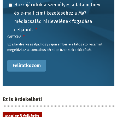
Hozzájárulok a személyes adataim (név
és e-mail cím) kezeléséhez a Ma7
médiacsalád hírlevelének fogadása
céljából.
CAPTCHA
Ez a kérdés vizsgálja, hogy vajon ember-e a látogató, valamint
megelőzi az automatikus kéretlen üzenetek beküldését.
Ez is érdekelheti
Meglepő felkérés