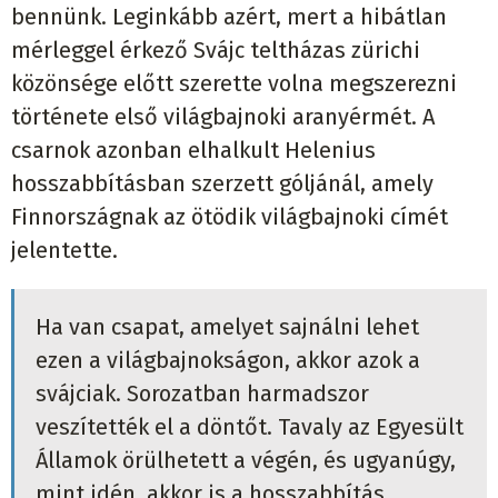
bennünk. Leginkább azért, mert a hibátlan
mérleggel érkező Svájc teltházas zürichi
közönsége előtt szerette volna megszerezni
története első világbajnoki aranyérmét. A
csarnok azonban elhalkult Helenius
hosszabbításban szerzett góljánál, amely
Finnországnak az ötödik világbajnoki címét
jelentette.
Ha van csapat, amelyet sajnálni lehet
ezen a világbajnokságon, akkor azok a
svájciak. Sorozatban harmadszor
veszítették el a döntőt. Tavaly az Egyesült
Államok örülhetett a végén, és ugyanúgy,
mint idén, akkor is a hosszabbítás