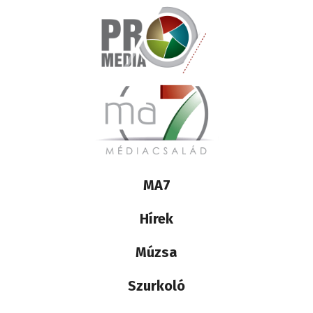
Lábléc
MA7
médiacsalád
Hírek
Múzsa
Szurkoló