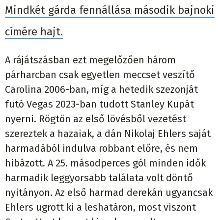
Mindkét gárda fennállása második bajnoki
címére hajt.
A rájátszásban ezt megelőzően három
párharcban csak egyetlen meccset veszítő
Carolina 2006-ban, míg a hetedik szezonját
futó Vegas 2023-ban tudott Stanley Kupát
nyerni. Rögtön az első lövésből vezetést
szereztek a hazaiak, a dán Nikolaj Ehlers saját
harmadából indulva robbant előre, és nem
hibázott. A 25. másodperces gól minden idők
harmadik leggyorsabb találata volt döntő
nyitányon. Az első harmad derekán ugyancsak
Ehlers ugrott ki a leshatáron, most viszont