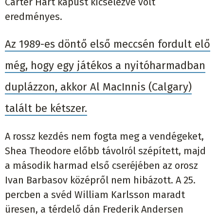
Carter Hart kapust kicselezve volt
eredményes.
Az 1989-es döntő első meccsén fordult elő
még, hogy egy játékos a nyitóharmadban
duplázzon, akkor Al MacInnis (Calgary)
talált be kétszer.
A rossz kezdés nem fogta meg a vendégeket,
Shea Theodore előbb távolról szépített, majd
a második harmad első cseréjében az orosz
Ivan Barbasov középről nem hibázott. A 25.
percben a svéd William Karlsson maradt
üresen, a térdelő dán Frederik Andersen