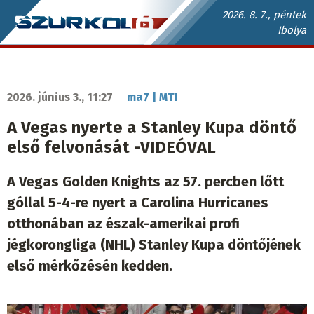
Ugrás
2026. 8. 7., péntek
Ibolya
a
Szurkoló.sk
tartalomra
fő
navigáció
2026. június 3., 11:27
ma7 | MTI
A Vegas nyerte a Stanley Kupa döntő
első felvonását -VIDEÓVAL
A Vegas Golden Knights az 57. percben lőtt
góllal 5-4-re nyert a Carolina Hurricanes
otthonában az észak-amerikai profi
jégkorongliga (NHL) Stanley Kupa döntőjének
első mérkőzésén kedden.